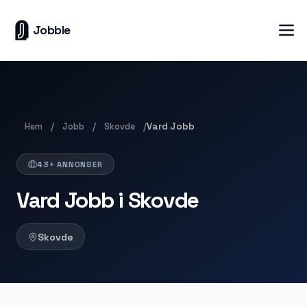
Jobble
Hem
Jobb
Skovde
/
/
/
Vard Jobb
43+ ANNONSER
Vard Jobb i Skovde
Skovde