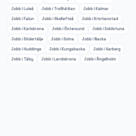
Jobb i
Luleå
Jobb i
Trollhättan
Jobb i
Kalmar
Jobb i
Falun
Jobb i
Skellefteå
Jobb i
Kristianstad
Jobb i
Karlskrona
Jobb i
Östersund
Jobb i
Eskilstuna
Jobb i
Södertälje
Jobb i
Solna
Jobb i
Nacka
Jobb i
Huddinge
Jobb i
Kungsbacka
Jobb i
Varberg
Jobb i
Täby
Jobb i
Landskrona
Jobb i
Ängelholm