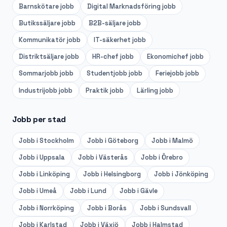
Barnskötare
jobb
Digital Marknadsföring
jobb
Butikssäljare
jobb
B2B-säljare
jobb
Kommunikatör
jobb
IT-säkerhet
jobb
Distriktsäljare
jobb
HR-chef
jobb
Ekonomichef
jobb
Sommarjobb
jobb
Studentjobb
jobb
Feriejobb
jobb
Industrijobb
jobb
Praktik
jobb
Lärling
jobb
Jobb per stad
Jobb i
Stockholm
Jobb i
Göteborg
Jobb i
Malmö
Jobb i
Uppsala
Jobb i
Västerås
Jobb i
Örebro
Jobb i
Linköping
Jobb i
Helsingborg
Jobb i
Jönköping
Jobb i
Umeå
Jobb i
Lund
Jobb i
Gävle
Jobb i
Norrköping
Jobb i
Borås
Jobb i
Sundsvall
Jobb i
Karlstad
Jobb i
Växjö
Jobb i
Halmstad