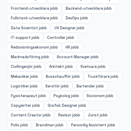
Frontend-utvecklare
jobb
Backend-utvecklare
jobb
Fullstack-utvecklare
jobb
DevOps
jobb
Data Scientist
jobb
UX Designer
jobb
IT-support
jobb
Controller
jobb
Redovisningsekonom
jobb
HR
jobb
Marknadsföring
jobb
Account Manager
jobb
Civilingenjör
jobb
Arkitekt
jobb
Svetsare
jobb
Mekaniker
jobb
Busschaufför
jobb
Truckförare
jobb
Logistiker
jobb
Servitör
jobb
Bartender
jobb
Fysioterapeut
jobb
Psykolog
jobb
Socionom
jobb
Copywriter
jobb
Grafisk Designer
jobb
Content Creator
jobb
Revisor
jobb
Jurist
jobb
Polis
jobb
Brandman
jobb
Personlig Assistent
jobb