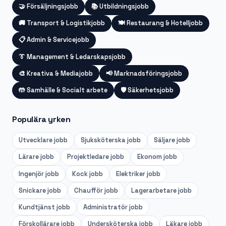
🤝
Försäljningsjobb
📚
Utbildningsjobb
🚚
Transport & Logistikjobb
🍽️
Restaurang & Hotelljobb
📋
Admin & Servicejobb
👔
Management & Ledarskapsjobb
🎨
Kreativa & Mediajobb
📢
Marknadsföringsjobb
🤲
Samhälle & Socialt arbete
🛡️
Säkerhetsjobb
Populära yrken
Utvecklare
jobb
Sjuksköterska
jobb
Säljare
jobb
Lärare
jobb
Projektledare
jobb
Ekonom
jobb
Ingenjör
jobb
Kock
jobb
Elektriker
jobb
Snickare
jobb
Chaufför
jobb
Lagerarbetare
jobb
Kundtjänst
jobb
Administratör
jobb
Förskollärare
jobb
Undersköterska
jobb
Läkare
jobb