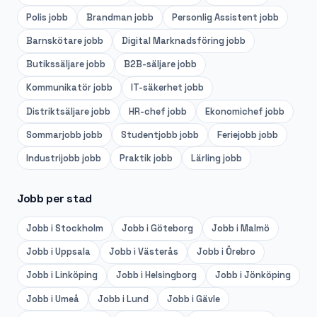
Polis
jobb
Brandman
jobb
Personlig Assistent
jobb
Barnskötare
jobb
Digital Marknadsföring
jobb
Butikssäljare
jobb
B2B-säljare
jobb
Kommunikatör
jobb
IT-säkerhet
jobb
Distriktsäljare
jobb
HR-chef
jobb
Ekonomichef
jobb
Sommarjobb
jobb
Studentjobb
jobb
Feriejobb
jobb
Industrijobb
jobb
Praktik
jobb
Lärling
jobb
Jobb per stad
Jobb i
Stockholm
Jobb i
Göteborg
Jobb i
Malmö
Jobb i
Uppsala
Jobb i
Västerås
Jobb i
Örebro
Jobb i
Linköping
Jobb i
Helsingborg
Jobb i
Jönköping
Jobb i
Umeå
Jobb i
Lund
Jobb i
Gävle