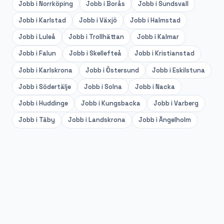
Jobb i
Norrköping
Jobb i
Borås
Jobb i
Sundsvall
Jobb i
Karlstad
Jobb i
Växjö
Jobb i
Halmstad
Jobb i
Luleå
Jobb i
Trollhättan
Jobb i
Kalmar
Jobb i
Falun
Jobb i
Skellefteå
Jobb i
Kristianstad
Jobb i
Karlskrona
Jobb i
Östersund
Jobb i
Eskilstuna
Jobb i
Södertälje
Jobb i
Solna
Jobb i
Nacka
Jobb i
Huddinge
Jobb i
Kungsbacka
Jobb i
Varberg
Jobb i
Täby
Jobb i
Landskrona
Jobb i
Ängelholm