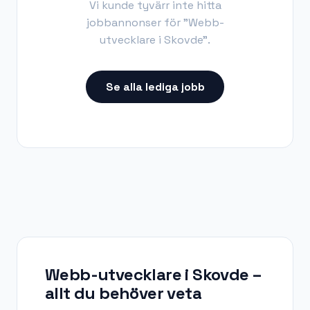
Vi kunde tyvärr inte hitta
jobbannonser för "
Webb-
utvecklare i Skovde
".
Se alla lediga jobb
Webb-utvecklare i Skovde
–
allt du behöver veta