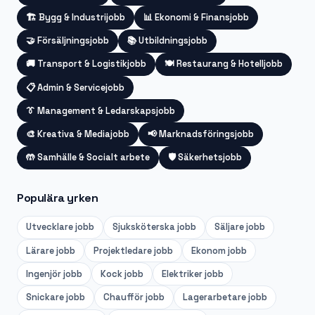
🏗️
Bygg & Industrijobb
📊
Ekonomi & Finansjobb
🤝
Försäljningsjobb
📚
Utbildningsjobb
🚚
Transport & Logistikjobb
🍽️
Restaurang & Hotelljobb
📋
Admin & Servicejobb
👔
Management & Ledarskapsjobb
🎨
Kreativa & Mediajobb
📢
Marknadsföringsjobb
🤲
Samhälle & Socialt arbete
🛡️
Säkerhetsjobb
Populära yrken
Utvecklare
jobb
Sjuksköterska
jobb
Säljare
jobb
Lärare
jobb
Projektledare
jobb
Ekonom
jobb
Ingenjör
jobb
Kock
jobb
Elektriker
jobb
Snickare
jobb
Chaufför
jobb
Lagerarbetare
jobb