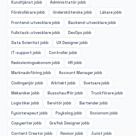
Kundtjänst
jobb
Administratör
jobb
Förskollärare
jobb
Undersköterska
jobb
Läkare
jobb
Frontend-utvecklare
jobb
Backend-utvecklare
jobb
Fullstack-utvecklare
jobb
DevOps
jobb
Data Scientist
jobb
UX Designer
jobb
IT-support
jobb
Controller
jobb
Redovisningsekonom
jobb
HR
jobb
Marknadsföring
jobb
Account Manager
jobb
Civilingenjör
jobb
Arkitekt
jobb
Svetsare
jobb
Mekaniker
jobb
Busschaufför
jobb
Truckförare
jobb
Logistiker
jobb
Servitör
jobb
Bartender
jobb
Fysioterapeut
jobb
Psykolog
jobb
Socionom
jobb
Copywriter
jobb
Grafisk Designer
jobb
Content Creator
jobb
Revisor
jobb
Jurist
jobb