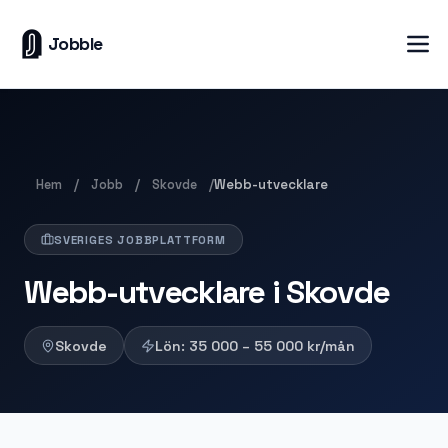
Jobble
Hem
Jobb
Skovde
/
/
/
Webb-utvecklare
SVERIGES JOBBPLATTFORM
Webb-utvecklare i Skovde
Skovde
Lön:
35 000 – 55 000
kr/mån