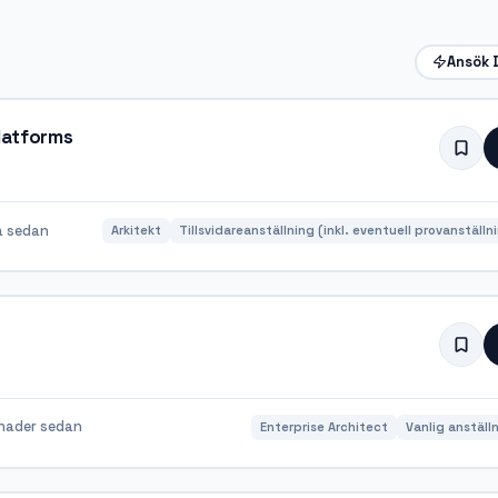
Ansök 
ond Platforms
a sedan
Arkitekt
Tillsvidareanställning (inkl. eventuell provanställn
nader sedan
Enterprise Architect
Vanlig anställ