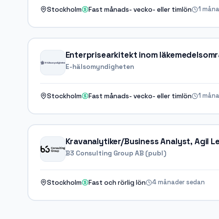
1 måna
Stockholm
Fast månads- vecko- eller timlön
Enterprisearkitekt inom läkemedelsom
E-hälsomyndigheten
1 måna
Stockholm
Fast månads- vecko- eller timlön
Kravanalytiker/Business Analyst, Agil Led
B3 Consulting Group AB (publ)
4 månader sedan
Stockholm
Fast och rörlig lön