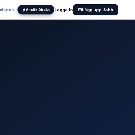
mlands
Logga In
Ansök Direkt
Lägg upp Jobb