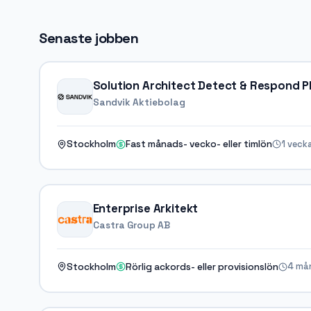
Senaste jobben
Solution Architect Detect & Resp
Sandvik Aktiebolag
1 veck
Stockholm
Fast månads- vecko- eller timlön
Enterprise Arkitekt
Castra Group AB
4 må
Stockholm
Rörlig ackords- eller provisionslön