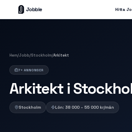
Jobble
Hitta J
Hem
/
Jobb
/
Stockholm
/
Arkitekt
7+ ANNONSER
Arkitekt i Stockho
Stockholm
Lön:
38 000 – 55 000
kr/mån