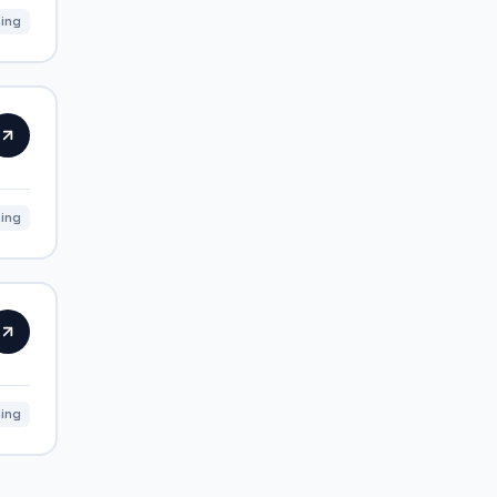
ning
ning
ning