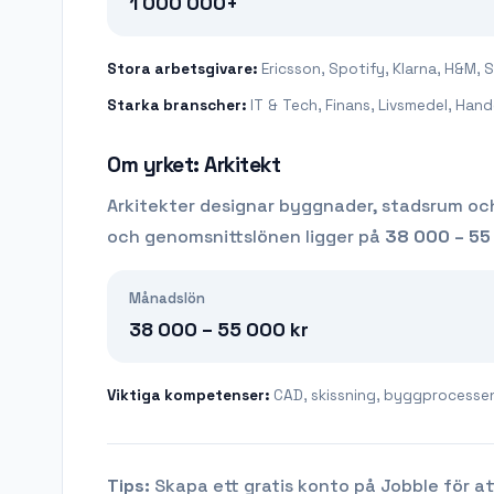
1 000 000+
Stora arbetsgivare:
Ericsson, Spotify, Klarna, H&M, 
Starka branscher:
IT & Tech, Finans, Livsmedel, Hand
Om yrket:
Arkitekt
Arkitekter designar byggnader, stadsrum och
och genomsnittslönen ligger på
38 000 – 55
Månadslön
38 000 – 55 000
kr
Viktiga kompetenser:
CAD, skissning, byggprocessen,
Tips:
Skapa ett gratis konto på Jobble för at