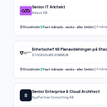
Senior IT Arkitekt
Adavo AB
1 måna
Stockholm
Fast månads- vecko- eller timlön
Enhetschef till Planavdelningen på S
STOCKHOLMS KOMMUN
1 måna
Stockholm
Fast månads- vecko- eller timlön
Senior Enterprise & Cloud Architect
S
SysPartner Consulting AB