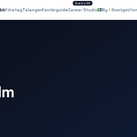
Gratis CV
obb
Företag
Talanger
Karriärguide
Career Studio
Ny i Sverige
Uto
lm