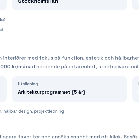
Stockholms län
SEB
el
 interiörer med fokus på funktion, estetik och hållbarhe
 000
kr/månad
beroende på erfarenhet, arbetsgivare och
Utbildning
Arkitekturprogrammet (5 år)
 hållbar design, projektledning
t spara favoriter och ansöka snabbt med ett klick. Besök