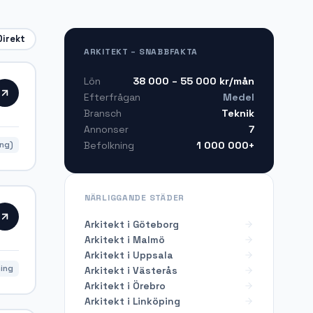
Direkt
ARKITEKT – SNABBFAKTA
38 000 – 55 000
kr/mån
Lön
Medel
Efterfrågan
Teknik
Bransch
7
Annonser
1 000 000+
Befolkning
ing)
NÄRLIGGANDE STÄDER
Arkitekt i Göteborg
Arkitekt i Malmö
Arkitekt i Uppsala
ning
Arkitekt i Västerås
Arkitekt i Örebro
Arkitekt i Linköping