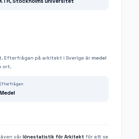
KTH, Stockholms universitet
t.
Efterfrågan på
arkitekt
i Sverige är
medel
 ort.
Efterfrågan
Medel
 även vår
lönestatistik för
Arkitekt
för att se