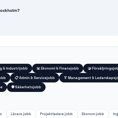
Stockholm?
g & Industrijobb
📊
Ekonomi & Finansjobb
🤝
Försäljningsjo
jobb
📋
Admin & Servicejobb
👔
Management & Ledarskapsj
te
🛡️
Säkerhetsjobb
b
Lärare
jobb
Projektledare
jobb
Ekonom
jobb
In