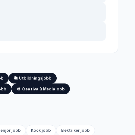
bb
📚
Utbildningsjobb
obb
🎨
Kreativa & Mediajobb
genjör
jobb
Kock
jobb
Elektriker
jobb