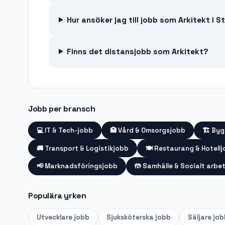
Hur ansöker jag till jobb som Arkitekt i 
Finns det distansjobb som Arkitekt?
Jobb per bransch
💻
IT & Tech-jobb
🏥
Vård & Omsorgsjobb
🏗️
Byg
🚚
Transport & Logistikjobb
🍽️
Restaurang & Hotell
📢
Marknadsföringsjobb
🤲
Samhälle & Socialt arbe
Populära yrken
Utvecklare
jobb
Sjuksköterska
jobb
Säljare
job