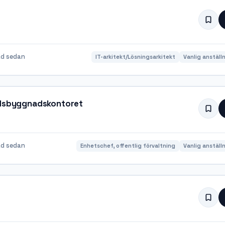
d sedan
IT-arkitekt/Lösningsarkitekt
Vanlig anställ
tadsbyggnadskontoret
d sedan
Enhetschef, offentlig förvaltning
Vanlig anställ