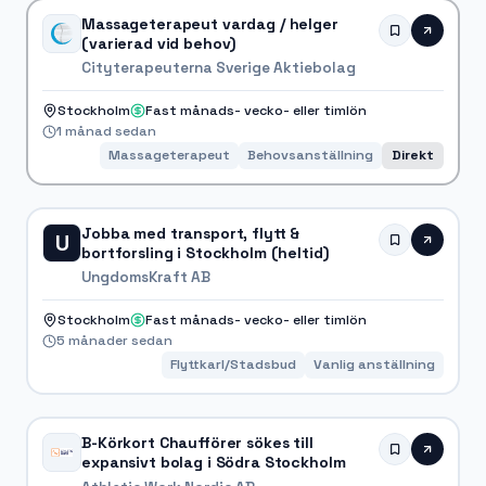
Massageterapeut vardag / helger
(varierad vid behov)
Cityterapeuterna Sverige Aktiebolag
Stockholm
Fast månads- vecko- eller timlön
1 månad sedan
Massageterapeut
Behovsanställning
Direkt
Jobba med transport, flytt &
U
bortforsling i Stockholm (heltid)
UngdomsKraft AB
Stockholm
Fast månads- vecko- eller timlön
5 månader sedan
Flyttkarl/Stadsbud
Vanlig anställning
B-Körkort Chaufförer sökes till
expansivt bolag i Södra Stockholm