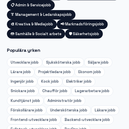
📋
Admin & Servicejobb
👔
Management & Ledarskapsjobb
🎨
Kreativa & Mediajobb
📢
Marknadsföringsjobb
🤲
Samhälle & Socialt arbete
🛡️
Säkerhetsjobb
Populära yrken
Utvecklare
jobb
Sjuksköterska
jobb
Säljare
jobb
Lärare
jobb
Projektledare
jobb
Ekonom
jobb
Ingenjör
jobb
Kock
jobb
Elektriker
jobb
Snickare
jobb
Chaufför
jobb
Lagerarbetare
jobb
Kundtjänst
jobb
Administratör
jobb
Förskollärare
jobb
Undersköterska
jobb
Läkare
jobb
Frontend-utvecklare
jobb
Backend-utvecklare
jobb