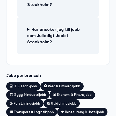
Stockholm?
Hur ansöker jag till jobb
som Julledigt Jobb i
Stockholm?
Jobb per bransch
💻
IT & Tech-jobb
🏥
Vård & Omsorgsjobb
🏗️
Bygg & Industrijobb
📊
Ekonomi & Finansjobb
🤝
Försäljningsjobb
📚
Utbildningsjobb
🚚
Transport & Logistikjobb
🍽️
Restaurang & Hotelljobb