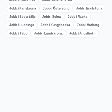
Jobb i
Skellefteå
Jobb i
Kristianstad
Jobb i
Karlskrona
Jobb i
Östersund
Jobb i
Eskilstuna
Jobb i
Södertälje
Jobb i
Solna
Jobb i
Nacka
Jobb i
Huddinge
Jobb i
Kungsbacka
Jobb i
Varberg
Jobb i
Täby
Jobb i
Landskrona
Jobb i
Ängelholm