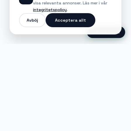
visa relevanta annonser. Läs mer i vår
integritetspolicy
.
Avböj
Acceptera allt
Ansök Direkt
Jobble
Det modernaste sättet att hitta din
nästa stora möjlighet eller rekrytera
till ditt företag.