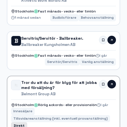
Athletic Work Nordic AB
Stockholm
Fast månads- vecko- eller timlön
1 månad sedan
Budbilsförare
Behovsanställning
Servitris/Servitör - Ballbreaker.
B
Ballbreaker Kungsholmen AB
Stockholm
Fast månads- vecko- eller timlön
I går
Servitör/Servitris
Vanlig anställning
Tror du att du är för blyg för att jobba
med försäljning?
Belmont Group AB
Stockholm
Rörlig ackords- eller provisionslön
I går
Innesäljare
Tillsvidareanställning (inkl. eventuell provanställning)
Direkt