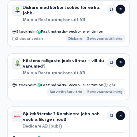
Diskare med körkort sökes för extra
jobb!
Majola Restaurangkonsult AB
Stockholm
Fast månads- vecko- eller timlön
2 dagar sedan
Diskare
Behovsanställning
Höstens roligaste jobb väntar – vill du
vara med?
Majola Restaurangkonsult AB
Stockholm
Fast månads- vecko- eller timlön
I går
Servitör/Servitris
Behovsanställning
Sjuksköterska? Kombinera jobb och
vackra Norge i höst!
Dedicare AB (publ)