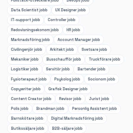
Fullstack-utvecklare
jobb
DevOps
jobb
Data Scientist
jobb
UX Designer
jobb
IT-support
jobb
Controller
jobb
Redovisningsekonom
jobb
HR
jobb
Marknadsföring
jobb
Account Manager
jobb
Civilingenjör
jobb
Arkitekt
jobb
Svetsare
jobb
Mekaniker
jobb
Busschaufför
jobb
Truckförare
jobb
Logistiker
jobb
Servitör
jobb
Bartender
jobb
Fysioterapeut
jobb
Psykolog
jobb
Socionom
jobb
Copywriter
jobb
Grafisk Designer
jobb
Content Creator
jobb
Revisor
jobb
Jurist
jobb
Polis
jobb
Brandman
jobb
Personlig Assistent
jobb
Barnskötare
jobb
Digital Marknadsföring
jobb
Butikssäljare
jobb
B2B-säljare
jobb