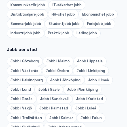
Kommunikatör
jobb
IT-säkerhet
jobb
Distriktsäljare
jobb
HR-chef
jobb
Ekonomichef
jobb
Sommarjobb
jobb
Studentjobb
jobb
Feriejobb
jobb
Industrijobb
jobb
Praktik
jobb
Lärling
jobb
Jobb per stad
Jobb i
Göteborg
Jobb i
Malmö
Jobb i
Uppsala
Jobb i
Västerås
Jobb i
Örebro
Jobb i
Linköping
Jobb i
Helsingborg
Jobb i
Jönköping
Jobb i
Umeå
Jobb i
Lund
Jobb i
Gävle
Jobb i
Norrköping
Jobb i
Borås
Jobb i
Sundsvall
Jobb i
Karlstad
Jobb i
Växjö
Jobb i
Halmstad
Jobb i
Luleå
Jobb i
Trollhättan
Jobb i
Kalmar
Jobb i
Falun