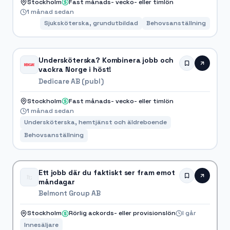
Stockholm
Fast månads- vecko- eller timlön
1 månad sedan
Sjuksköterska, grundutbildad
Behovsanställning
Undersköterska? Kombinera jobb och
vackra Norge i höst!
Dedicare AB (publ)
Stockholm
Fast månads- vecko- eller timlön
1 månad sedan
Undersköterska, hemtjänst och äldreboende
Behovsanställning
Ett jobb där du faktiskt ser fram emot
måndagar
Belmont Group AB
Stockholm
Rörlig ackords- eller provisionslön
I går
Innesäljare