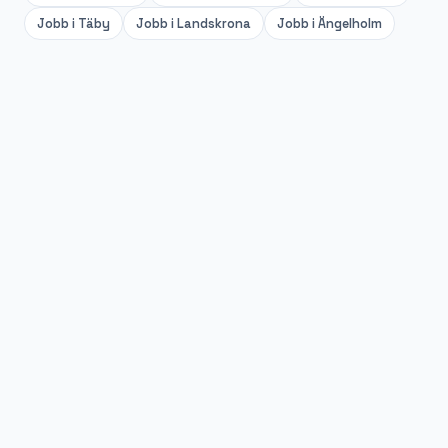
Jobb i
Täby
Jobb i
Landskrona
Jobb i
Ängelholm