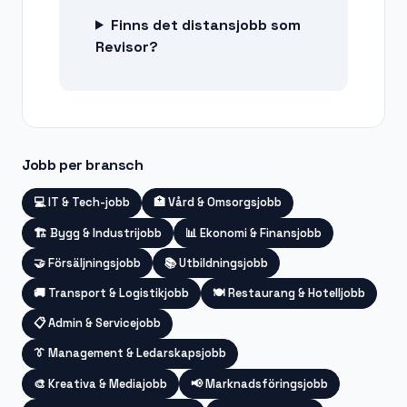
Finns det distansjobb som
Revisor?
Jobb per bransch
💻
IT & Tech-jobb
🏥
Vård & Omsorgsjobb
🏗️
Bygg & Industrijobb
📊
Ekonomi & Finansjobb
🤝
Försäljningsjobb
📚
Utbildningsjobb
🚚
Transport & Logistikjobb
🍽️
Restaurang & Hotelljobb
📋
Admin & Servicejobb
👔
Management & Ledarskapsjobb
🎨
Kreativa & Mediajobb
📢
Marknadsföringsjobb