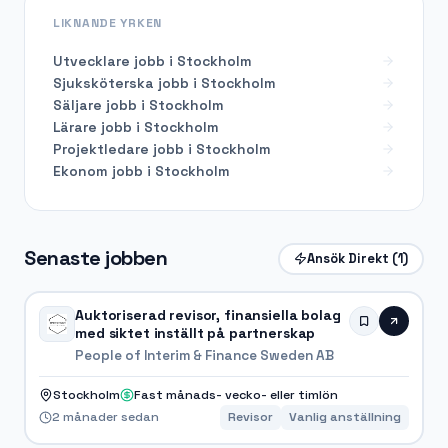
LIKNANDE YRKEN
Utvecklare
jobb i
Stockholm
Sjuksköterska
jobb i
Stockholm
Säljare
jobb i
Stockholm
Lärare
jobb i
Stockholm
Projektledare
jobb i
Stockholm
Ekonom
jobb i
Stockholm
Senaste jobben
Ansök Direkt
(1)
Auktoriserad revisor, finansiella bolag
med siktet inställt på partnerskap
People of Interim & Finance Sweden AB
Stockholm
Fast månads- vecko- eller timlön
2 månader sedan
Revisor
Vanlig anställning