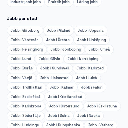
Industrijobb
jobb
Praktik
jobb
Lärling
jobb
Jobb per stad
Jobb i
Göteborg
Jobb i
Malmö
Jobb i
Uppsala
Jobb i
Västerås
Jobb i
Örebro
Jobb i
Linköping
Jobb i
Helsingborg
Jobb i
Jönköping
Jobb i
Umeå
Jobb i
Lund
Jobb i
Gävle
Jobb i
Norrköping
Jobb i
Borås
Jobb i
Sundsvall
Jobb i
Karlstad
Jobb i
Växjö
Jobb i
Halmstad
Jobb i
Luleå
Jobb i
Trollhättan
Jobb i
Kalmar
Jobb i
Falun
Jobb i
Skellefteå
Jobb i
Kristianstad
Jobb i
Karlskrona
Jobb i
Östersund
Jobb i
Eskilstuna
Jobb i
Södertälje
Jobb i
Solna
Jobb i
Nacka
Jobb i
Huddinge
Jobb i
Kungsbacka
Jobb i
Varberg