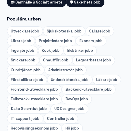
🤲
Samhälle & Socialt arbete
🛡️
Säkerhetsjobb
Populära yrken
Utvecklare
jobb
Sjuksköterska
jobb
Säljare
jobb
Lärare
jobb
Projektledare
jobb
Ekonom
jobb
Ingenjör
jobb
Kock
jobb
Elektriker
jobb
Snickare
jobb
Chaufför
jobb
Lagerarbetare
jobb
Kundtjänst
jobb
Administratör
jobb
Förskollärare
jobb
Undersköterska
jobb
Läkare
jobb
Frontend-utvecklare
jobb
Backend-utvecklare
jobb
Fullstack-utvecklare
jobb
DevOps
jobb
Data Scientist
jobb
UX Designer
jobb
IT-support
jobb
Controller
jobb
Redovisningsekonom
jobb
HR
jobb