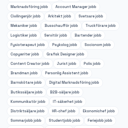
Marknadsföring
jobb
Account Manager
jobb
Civilingenjör
jobb
Arkitekt
jobb
Svetsare
jobb
Mekaniker
jobb
Busschaufför
jobb
Truckförare
jobb
Logistiker
jobb
Servitör
jobb
Bartender
jobb
Fysioterapeut
jobb
Psykolog
jobb
Socionom
jobb
Copywriter
jobb
Grafisk Designer
jobb
Content Creator
jobb
Jurist
jobb
Polis
jobb
Brandman
jobb
Personlig Assistent
jobb
Barnskötare
jobb
Digital Marknadsföring
jobb
Butikssäljare
jobb
B2B-säljare
jobb
Kommunikatör
jobb
IT-säkerhet
jobb
Distriktsäljare
jobb
HR-chef
jobb
Ekonomichef
jobb
Sommarjobb
jobb
Studentjobb
jobb
Feriejobb
jobb