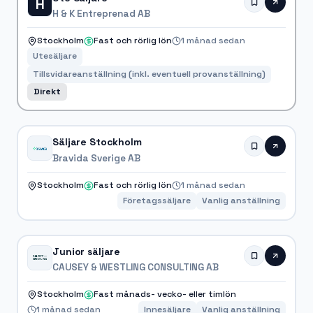
H
H & K Entreprenad AB
Stockholm
Fast och rörlig lön
1 månad sedan
Utesäljare
Tillsvidareanställning (inkl. eventuell provanställning)
Direkt
Säljare Stockholm
Bravida Sverige AB
Stockholm
Fast och rörlig lön
1 månad sedan
Företagssäljare
Vanlig anställning
Junior säljare
CAUSEY & WESTLING CONSULTING AB
Stockholm
Fast månads- vecko- eller timlön
1 månad sedan
Innesäljare
Vanlig anställning