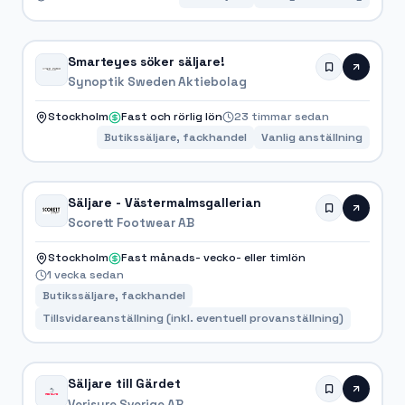
Smarteyes söker säljare!
Synoptik Sweden Aktiebolag
Stockholm
Fast och rörlig lön
23 timmar sedan
Butikssäljare, fackhandel
Vanlig anställning
Säljare - Västermalmsgallerian
Scorett Footwear AB
Stockholm
Fast månads- vecko- eller timlön
1 vecka sedan
Butikssäljare, fackhandel
Tillsvidareanställning (inkl. eventuell provanställning)
Säljare till Gärdet
Verisure Sverige AB