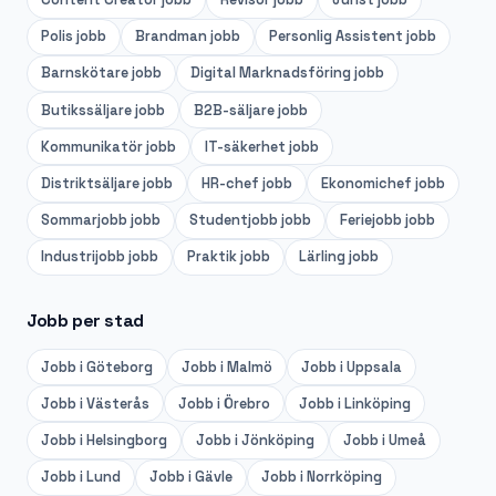
Polis
jobb
Brandman
jobb
Personlig Assistent
jobb
Barnskötare
jobb
Digital Marknadsföring
jobb
Butikssäljare
jobb
B2B-säljare
jobb
Kommunikatör
jobb
IT-säkerhet
jobb
Distriktsäljare
jobb
HR-chef
jobb
Ekonomichef
jobb
Sommarjobb
jobb
Studentjobb
jobb
Feriejobb
jobb
Industrijobb
jobb
Praktik
jobb
Lärling
jobb
Jobb per stad
Jobb i
Göteborg
Jobb i
Malmö
Jobb i
Uppsala
Jobb i
Västerås
Jobb i
Örebro
Jobb i
Linköping
Jobb i
Helsingborg
Jobb i
Jönköping
Jobb i
Umeå
Jobb i
Lund
Jobb i
Gävle
Jobb i
Norrköping