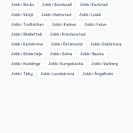
Jobb i
Borås
Jobb i
Sundsvall
Jobb i
Karlstad
Jobb i
Växjö
Jobb i
Halmstad
Jobb i
Luleå
Jobb i
Trollhättan
Jobb i
Kalmar
Jobb i
Falun
Jobb i
Skellefteå
Jobb i
Kristianstad
Jobb i
Karlskrona
Jobb i
Östersund
Jobb i
Eskilstuna
Jobb i
Södertälje
Jobb i
Solna
Jobb i
Nacka
Jobb i
Huddinge
Jobb i
Kungsbacka
Jobb i
Varberg
Jobb i
Täby
Jobb i
Landskrona
Jobb i
Ängelholm