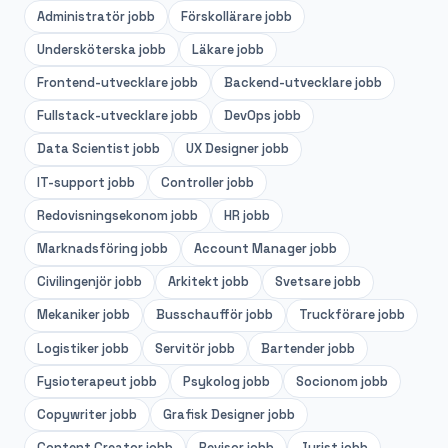
Administratör
jobb
Förskollärare
jobb
Undersköterska
jobb
Läkare
jobb
Frontend-utvecklare
jobb
Backend-utvecklare
jobb
Fullstack-utvecklare
jobb
DevOps
jobb
Data Scientist
jobb
UX Designer
jobb
IT-support
jobb
Controller
jobb
Redovisningsekonom
jobb
HR
jobb
Marknadsföring
jobb
Account Manager
jobb
Civilingenjör
jobb
Arkitekt
jobb
Svetsare
jobb
Mekaniker
jobb
Busschaufför
jobb
Truckförare
jobb
Logistiker
jobb
Servitör
jobb
Bartender
jobb
Fysioterapeut
jobb
Psykolog
jobb
Socionom
jobb
Copywriter
jobb
Grafisk Designer
jobb
Content Creator
jobb
Revisor
jobb
Jurist
jobb