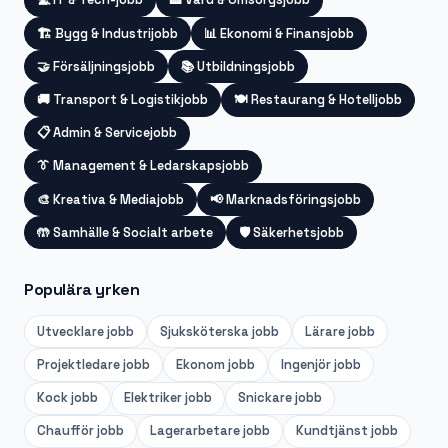
🏗️
Bygg & Industrijobb
📊
Ekonomi & Finansjobb
🤝
Försäljningsjobb
📚
Utbildningsjobb
🚚
Transport & Logistikjobb
🍽️
Restaurang & Hotelljobb
📋
Admin & Servicejobb
👔
Management & Ledarskapsjobb
🎨
Kreativa & Mediajobb
📢
Marknadsföringsjobb
🤲
Samhälle & Socialt arbete
🛡️
Säkerhetsjobb
Populära yrken
Utvecklare
jobb
Sjuksköterska
jobb
Lärare
jobb
Projektledare
jobb
Ekonom
jobb
Ingenjör
jobb
Kock
jobb
Elektriker
jobb
Snickare
jobb
Chaufför
jobb
Lagerarbetare
jobb
Kundtjänst
jobb