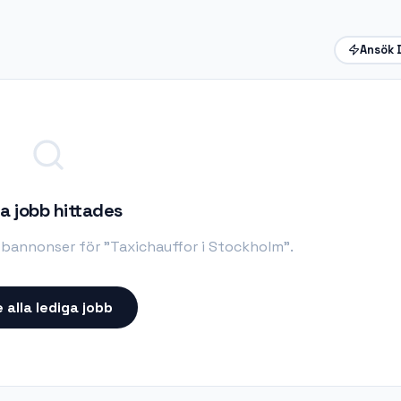
Ansök 
a jobb hittades
obbannonser för "
Taxichauffor i Stockholm
".
 alla lediga jobb