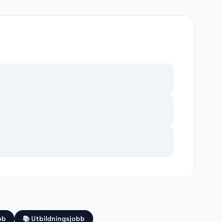
bb
📚
Utbildningsjobb