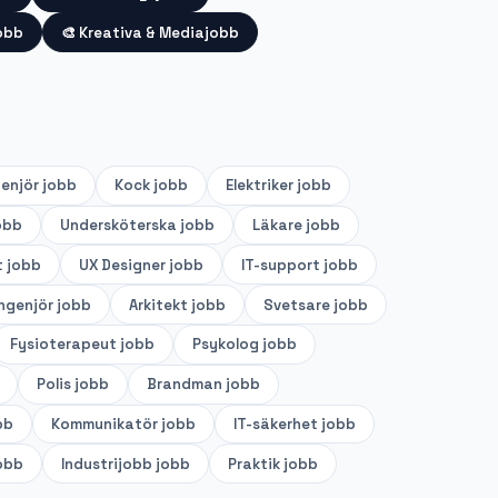
obb
🎨
Kreativa & Mediajobb
genjör
jobb
Kock
jobb
Elektriker
jobb
obb
Undersköterska
jobb
Läkare
jobb
t
jobb
UX Designer
jobb
IT-support
jobb
ingenjör
jobb
Arkitekt
jobb
Svetsare
jobb
Fysioterapeut
jobb
Psykolog
jobb
Polis
jobb
Brandman
jobb
bb
Kommunikatör
jobb
IT-säkerhet
jobb
obb
Industrijobb
jobb
Praktik
jobb