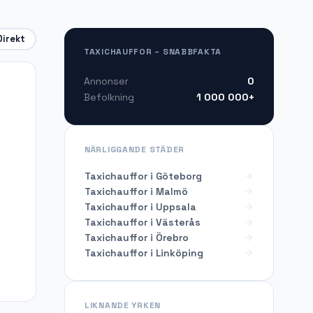
Direkt
TAXICHAUFFOR – SNABBFAKTA
0
Annonser
1 000 000+
Befolkning
NÄRLIGGANDE STÄDER
Taxichauffor i Göteborg
Taxichauffor i Malmö
Taxichauffor i Uppsala
Taxichauffor i Västerås
Taxichauffor i Örebro
Taxichauffor i Linköping
LIKNANDE YRKEN