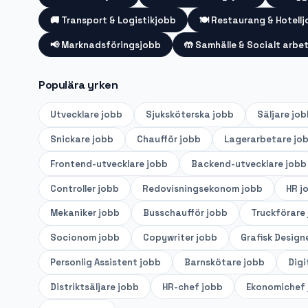
🚚
Transport & Logistikjobb
🍽️
Restaurang & Hotell
📢
Marknadsföringsjobb
🤲
Samhälle & Socialt arbe
Populära yrken
Utvecklare
jobb
Sjuksköterska
jobb
Säljare
job
Snickare
jobb
Chaufför
jobb
Lagerarbetare
jo
Frontend-utvecklare
jobb
Backend-utvecklare
jobb
Controller
jobb
Redovisningsekonom
jobb
HR
j
Mekaniker
jobb
Busschaufför
jobb
Truckförare
Socionom
jobb
Copywriter
jobb
Grafisk Design
Personlig Assistent
jobb
Barnskötare
jobb
Digi
Distriktsäljare
jobb
HR-chef
jobb
Ekonomichef