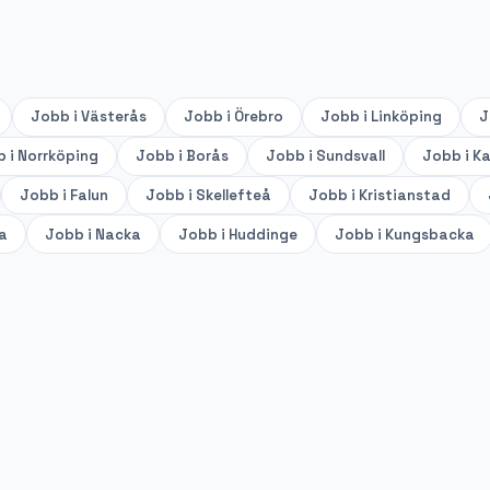
Jobb i
Västerås
Jobb i
Örebro
Jobb i
Linköping
J
b i
Norrköping
Jobb i
Borås
Jobb i
Sundsvall
Jobb i
Ka
Jobb i
Falun
Jobb i
Skellefteå
Jobb i
Kristianstad
a
Jobb i
Nacka
Jobb i
Huddinge
Jobb i
Kungsbacka