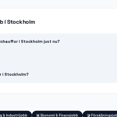
bb
i
Stockholm
ichauffor i Stockholm just nu?
or i Stockholm?
g & Industrijobb
📊
Ekonomi & Finansjobb
🤝
Försäljningsjo