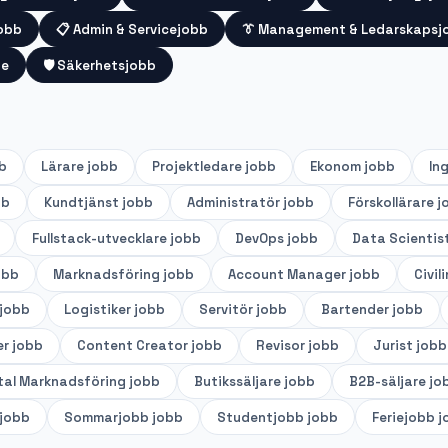
jobb
📋
Admin & Servicejobb
👔
Management & Ledarskapsj
te
🛡️
Säkerhetsjobb
b
Lärare
jobb
Projektledare
jobb
Ekonom
jobb
In
bb
Kundtjänst
jobb
Administratör
jobb
Förskollärare
j
Fullstack-utvecklare
jobb
DevOps
jobb
Data Scientis
obb
Marknadsföring
jobb
Account Manager
jobb
Civil
jobb
Logistiker
jobb
Servitör
jobb
Bartender
jobb
er
jobb
Content Creator
jobb
Revisor
jobb
Jurist
jobb
tal Marknadsföring
jobb
Butikssäljare
jobb
B2B-säljare
jo
jobb
Sommarjobb
jobb
Studentjobb
jobb
Feriejobb
j