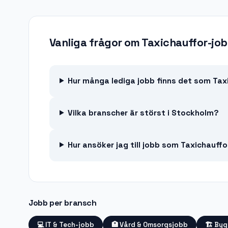
Vanliga frågor om
Taxichauffor-jo
Hur många lediga jobb finns det som Tax
Vilka branscher är störst i Stockholm?
Hur ansöker jag till jobb som Taxichauff
Jobb per bransch
💻
IT & Tech-jobb
🏥
Vård & Omsorgsjobb
🏗️
Byg