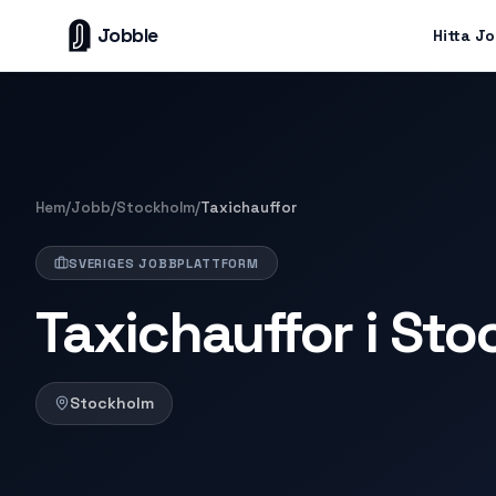
Jobble
Hitta J
Hem
/
Jobb
/
Stockholm
/
Taxichauffor
SVERIGES JOBBPLATTFORM
Taxichauffor i St
Stockholm