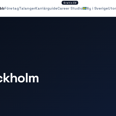
Gratis CV
obb
Företag
Talanger
Karriärguide
Career Studio
Ny i Sverige
Uto
ockholm