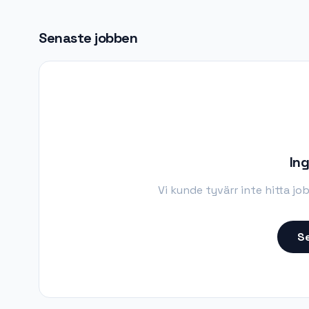
Senaste jobben
Ing
Vi kunde tyvärr inte hitta j
Se