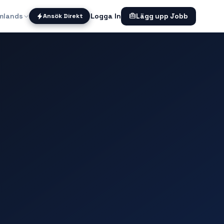
mlands
Logga In
Ansök Direkt
Lägg upp Jobb