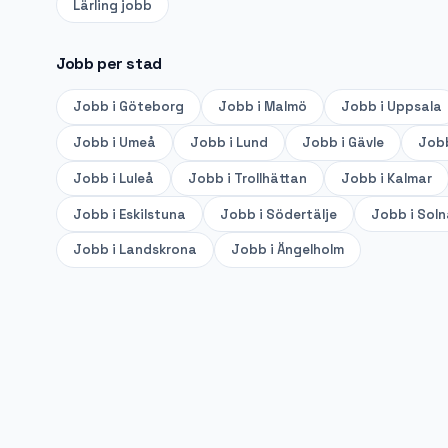
Lärling
jobb
Jobb per stad
Jobb i
Göteborg
Jobb i
Malmö
Jobb i
Uppsala
Jobb i
Umeå
Jobb i
Lund
Jobb i
Gävle
Job
Jobb i
Luleå
Jobb i
Trollhättan
Jobb i
Kalmar
Jobb i
Eskilstuna
Jobb i
Södertälje
Jobb i
Soln
Jobb i
Landskrona
Jobb i
Ängelholm