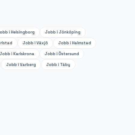
obb i
Helsingborg
Jobb i
Jönköping
rlstad
Jobb i
Växjö
Jobb i
Halmstad
Jobb i
Karlskrona
Jobb i
Östersund
Jobb i
Varberg
Jobb i
Täby