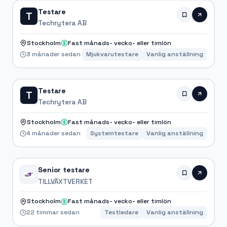
Testare
T
Techrytera AB
Stockholm
Fast månads- vecko- eller timlön
3 månader sedan
Mjukvarutestare
Vanlig anställning
Testare
T
Techrytera AB
Stockholm
Fast månads- vecko- eller timlön
4 månader sedan
Systemtestare
Vanlig anställning
Senior testare
TILLVÄXTVERKET
Stockholm
Fast månads- vecko- eller timlön
22 timmar sedan
Testledare
Vanlig anställning