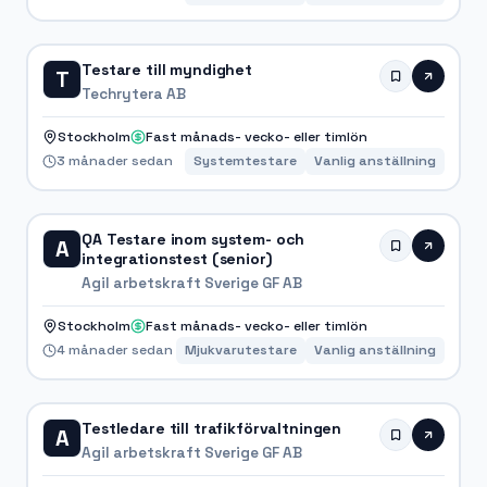
Testare till myndighet
T
Techrytera AB
Stockholm
Fast månads- vecko- eller timlön
3 månader sedan
Systemtestare
Vanlig anställning
QA Testare inom system- och
A
integrationstest (senior)
Agil arbetskraft Sverige GF AB
Stockholm
Fast månads- vecko- eller timlön
4 månader sedan
Mjukvarutestare
Vanlig anställning
Testledare till trafikförvaltningen
A
Agil arbetskraft Sverige GF AB