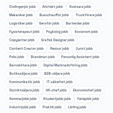
Civilingenjör
jobb
Arkitekt
jobb
Svetsare
jobb
Mekaniker
jobb
Busschaufför
jobb
Truckförare
jobb
Logistiker
jobb
Servitör
jobb
Bartender
jobb
Fysioterapeut
jobb
Psykolog
jobb
Socionom
jobb
Copywriter
jobb
Grafisk Designer
jobb
Content Creator
jobb
Revisor
jobb
Jurist
jobb
Polis
jobb
Brandman
jobb
Personlig Assistent
jobb
Barnskötare
jobb
Digital Marknadsföring
jobb
Butikssäljare
jobb
B2B-säljare
jobb
Kommunikatör
jobb
IT-säkerhet
jobb
Distriktsäljare
jobb
HR-chef
jobb
Ekonomichef
jobb
Sommarjobb
jobb
Studentjobb
jobb
Feriejobb
jobb
Industrijobb
jobb
Praktik
jobb
Lärling
jobb