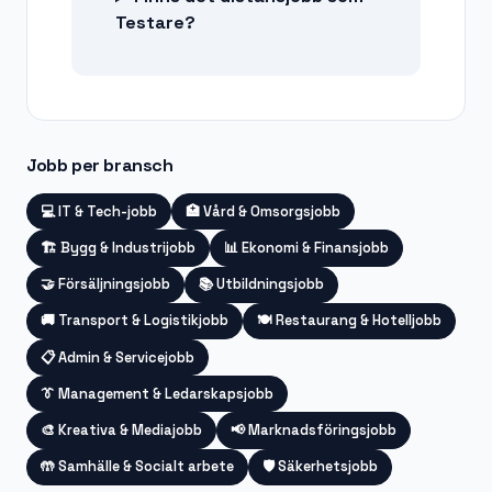
Testare?
Jobb per bransch
💻
IT & Tech-jobb
🏥
Vård & Omsorgsjobb
🏗️
Bygg & Industrijobb
📊
Ekonomi & Finansjobb
🤝
Försäljningsjobb
📚
Utbildningsjobb
🚚
Transport & Logistikjobb
🍽️
Restaurang & Hotelljobb
📋
Admin & Servicejobb
👔
Management & Ledarskapsjobb
🎨
Kreativa & Mediajobb
📢
Marknadsföringsjobb
🤲
Samhälle & Socialt arbete
🛡️
Säkerhetsjobb