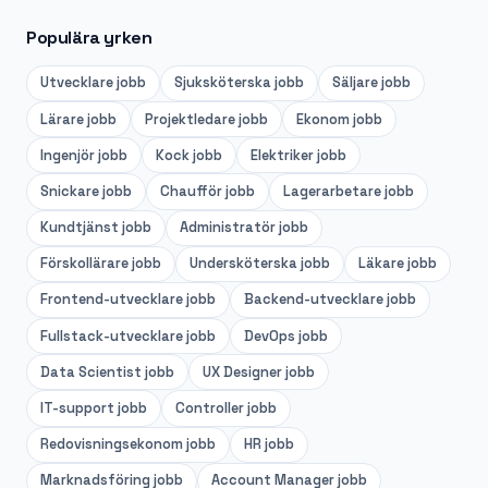
Populära yrken
Utvecklare
jobb
Sjuksköterska
jobb
Säljare
jobb
Lärare
jobb
Projektledare
jobb
Ekonom
jobb
Ingenjör
jobb
Kock
jobb
Elektriker
jobb
Snickare
jobb
Chaufför
jobb
Lagerarbetare
jobb
Kundtjänst
jobb
Administratör
jobb
Förskollärare
jobb
Undersköterska
jobb
Läkare
jobb
Frontend-utvecklare
jobb
Backend-utvecklare
jobb
Fullstack-utvecklare
jobb
DevOps
jobb
Data Scientist
jobb
UX Designer
jobb
IT-support
jobb
Controller
jobb
Redovisningsekonom
jobb
HR
jobb
Marknadsföring
jobb
Account Manager
jobb