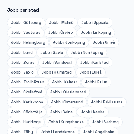
Jobb per stad
Jobb i
Göteborg
Jobb i
Malmö
Jobb i
Uppsala
Jobb i
Västerås
Jobb i
Örebro
Jobb i
Linköping
Jobb i
Helsingborg
Jobb i
Jönköping
Jobb i
Umeå
Jobb i
Lund
Jobb i
Gävle
Jobb i
Norrköping
Jobb i
Borås
Jobb i
Sundsvall
Jobb i
Karlstad
Jobb i
Växjö
Jobb i
Halmstad
Jobb i
Luleå
Jobb i
Trollhättan
Jobb i
Kalmar
Jobb i
Falun
Jobb i
Skellefteå
Jobb i
Kristianstad
Jobb i
Karlskrona
Jobb i
Östersund
Jobb i
Eskilstuna
Jobb i
Södertälje
Jobb i
Solna
Jobb i
Nacka
Jobb i
Huddinge
Jobb i
Kungsbacka
Jobb i
Varberg
Jobb i
Täby
Jobb i
Landskrona
Jobb i
Ängelholm