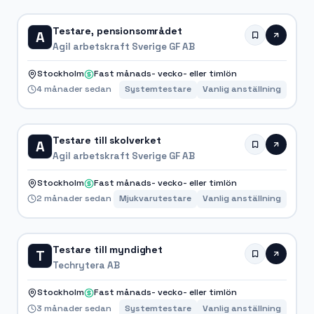
Testare, pensionsområdet
A
Agil arbetskraft Sverige GF AB
Stockholm
Fast månads- vecko- eller timlön
4 månader sedan
Systemtestare
Vanlig anställning
Testare till skolverket
A
Agil arbetskraft Sverige GF AB
Stockholm
Fast månads- vecko- eller timlön
2 månader sedan
Mjukvarutestare
Vanlig anställning
Testare till myndighet
T
Techrytera AB
Stockholm
Fast månads- vecko- eller timlön
3 månader sedan
Systemtestare
Vanlig anställning