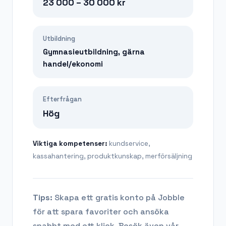
23 000 – 30 000
kr
Utbildning
Gymnasieutbildning, gärna
handel/ekonomi
Efterfrågan
Hög
Viktiga kompetenser:
kundservice,
kassahantering, produktkunskap, merförsäljning
Tips:
Skapa ett gratis konto på Jobble
för att spara favoriter och ansöka
snabbt med ett klick. Besök även vår