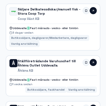
Säljare Delikatessdiskar/manuell fisk -
Stora Coop Torp
Coop Väst AB
Uddevalla
Fast månads- vecko- eller timlön
3 dagar sedan
Butikssäljare, dagligvaror/Medarbetare, dagligvaror
Vanlig anställning
Ställföreträdande Varuhuschef till
Å
Åhléns Outlet Uddevalla
Åhléns AB
Uddevalla
Fast månads- vecko- eller timlön
1 vecka sedan
Butikssäljare, fackhandel
Vanlig anställning