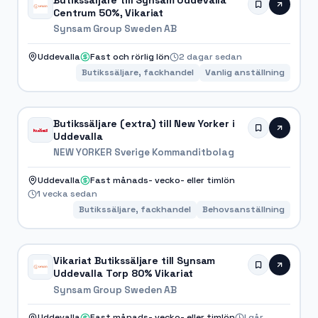
Butikssäljare till Synsam Uddevalla
Centrum 50%, Vikariat
Synsam Group Sweden AB
Uddevalla
Fast och rörlig lön
2 dagar sedan
Butikssäljare, fackhandel
Vanlig anställning
Butikssäljare (extra) till New Yorker i
Uddevalla
NEW YORKER Sverige Kommanditbolag
Uddevalla
Fast månads- vecko- eller timlön
1 vecka sedan
Butikssäljare, fackhandel
Behovsanställning
Vikariat Butikssäljare till Synsam
Uddevalla Torp 80% Vikariat
Synsam Group Sweden AB
Uddevalla
Fast månads- vecko- eller timlön
I går