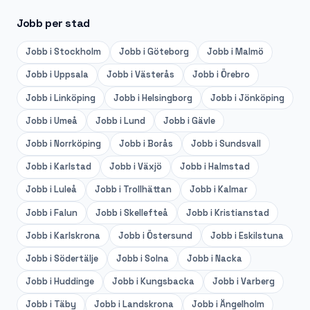
Jobb per stad
Jobb i
Stockholm
Jobb i
Göteborg
Jobb i
Malmö
Jobb i
Uppsala
Jobb i
Västerås
Jobb i
Örebro
Jobb i
Linköping
Jobb i
Helsingborg
Jobb i
Jönköping
Jobb i
Umeå
Jobb i
Lund
Jobb i
Gävle
Jobb i
Norrköping
Jobb i
Borås
Jobb i
Sundsvall
Jobb i
Karlstad
Jobb i
Växjö
Jobb i
Halmstad
Jobb i
Luleå
Jobb i
Trollhättan
Jobb i
Kalmar
Jobb i
Falun
Jobb i
Skellefteå
Jobb i
Kristianstad
Jobb i
Karlskrona
Jobb i
Östersund
Jobb i
Eskilstuna
Jobb i
Södertälje
Jobb i
Solna
Jobb i
Nacka
Jobb i
Huddinge
Jobb i
Kungsbacka
Jobb i
Varberg
Jobb i
Täby
Jobb i
Landskrona
Jobb i
Ängelholm