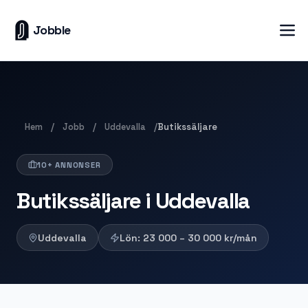
Jobble
Hem
Jobb
Uddevalla
/
/
/
Butikssäljare
10+ ANNONSER
Butikssäljare i Uddevalla
Uddevalla
Lön:
23 000 – 30 000
kr/mån