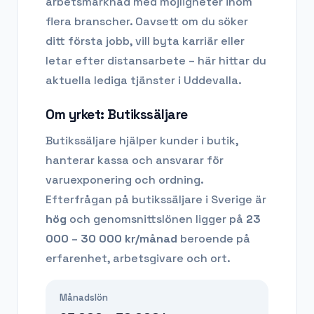
arbetsmarknad med möjligheter inom
flera branscher. Oavsett om du söker
ditt första jobb, vill byta karriär eller
letar efter distansarbete – här hittar du
aktuella lediga tjänster i
Uddevalla
.
Om yrket:
Butikssäljare
Butikssäljare hjälper kunder i butik,
hanterar kassa och ansvarar för
varuexponering och ordning.
Efterfrågan på
butikssäljare
i Sverige är
hög
och genomsnittslönen ligger på
23
000 – 30 000
kr/månad
beroende på
erfarenhet, arbetsgivare och ort.
Månadslön