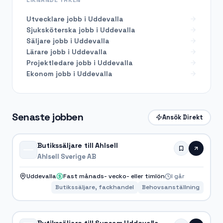
Utvecklare
jobb i
Uddevalla
Sjuksköterska
jobb i
Uddevalla
Säljare
jobb i
Uddevalla
Lärare
jobb i
Uddevalla
Projektledare
jobb i
Uddevalla
Ekonom
jobb i
Uddevalla
Senaste jobben
Ansök Direkt
Butikssäljare till Ahlsell
Ahlsell Sverige AB
Uddevalla
Fast månads- vecko- eller timlön
I går
Butikssäljare, fackhandel
Behovsanställning