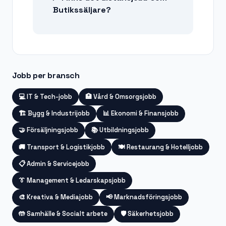
Butikssäljare?
Jobb per bransch
💻
IT & Tech-jobb
🏥
Vård & Omsorgsjobb
🏗️
Bygg & Industrijobb
📊
Ekonomi & Finansjobb
🤝
Försäljningsjobb
📚
Utbildningsjobb
🚚
Transport & Logistikjobb
🍽️
Restaurang & Hotelljobb
📋
Admin & Servicejobb
👔
Management & Ledarskapsjobb
🎨
Kreativa & Mediajobb
📢
Marknadsföringsjobb
🤲
Samhälle & Socialt arbete
🛡️
Säkerhetsjobb