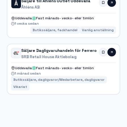
Säljare till Åhléns Outlet Uddevalla
Å
Åhléns AB
Uddevalla
Fast månads- vecko- eller timlön
1 vecka sedan
Butikssäljare, fackhandel
Vanlig anställning
Säljare Dagligvaruhandeln för Ferrero
SRB Retail House Aktiebolag
Uddevalla
Fast månads- vecko- eller timlön
1 månad sedan
Butikssäljare, dagligvaror/Medarbetare, dagligvaror
Vikariat