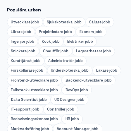
Populära yrken
Utvecklare
jobb
Sjuksköterska
jobb
Säljare
jobb
Lärare
jobb
Projektledare
jobb
Ekonom
jobb
Ingenjör
jobb
Kock
jobb
Elektriker
jobb
Snickare
jobb
Chaufför
jobb
Lagerarbetare
jobb
Kundtjänst
jobb
Administratör
jobb
Förskollärare
jobb
Undersköterska
jobb
Läkare
jobb
Frontend-utvecklare
jobb
Backend-utvecklare
jobb
Fullstack-utvecklare
jobb
DevOps
jobb
Data Scientist
jobb
UX Designer
jobb
IT-support
jobb
Controller
jobb
Redovisningsekonom
jobb
HR
jobb
Marknadsföring
jobb
Account Manager
jobb