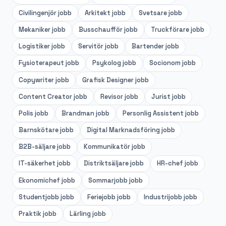
Civilingenjör
jobb
Arkitekt
jobb
Svetsare
jobb
Mekaniker
jobb
Busschaufför
jobb
Truckförare
jobb
Logistiker
jobb
Servitör
jobb
Bartender
jobb
Fysioterapeut
jobb
Psykolog
jobb
Socionom
jobb
Copywriter
jobb
Grafisk Designer
jobb
Content Creator
jobb
Revisor
jobb
Jurist
jobb
Polis
jobb
Brandman
jobb
Personlig Assistent
jobb
Barnskötare
jobb
Digital Marknadsföring
jobb
B2B-säljare
jobb
Kommunikatör
jobb
IT-säkerhet
jobb
Distriktsäljare
jobb
HR-chef
jobb
Ekonomichef
jobb
Sommarjobb
jobb
Studentjobb
jobb
Feriejobb
jobb
Industrijobb
jobb
Praktik
jobb
Lärling
jobb