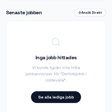
Senaste jobben
Ansök Direkt
Inga jobb hittades
Vi kunde tyvärr inte hitta
jobbannonser för "
Deltidsjobb i
Uddevalla
".
Se alla lediga jobb