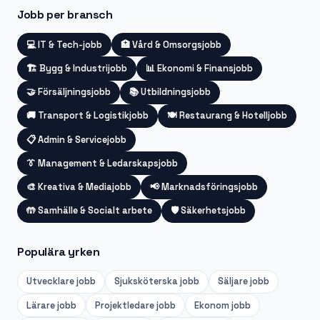
Jobb per bransch
💻
IT & Tech-jobb
🏥
Vård & Omsorgsjobb
🏗️
Bygg & Industrijobb
📊
Ekonomi & Finansjobb
🤝
Försäljningsjobb
📚
Utbildningsjobb
🚚
Transport & Logistikjobb
🍽️
Restaurang & Hotelljobb
📋
Admin & Servicejobb
👔
Management & Ledarskapsjobb
🎨
Kreativa & Mediajobb
📢
Marknadsföringsjobb
🤲
Samhälle & Socialt arbete
🛡️
Säkerhetsjobb
Populära yrken
Utvecklare
jobb
Sjuksköterska
jobb
Säljare
jobb
Lärare
jobb
Projektledare
jobb
Ekonom
jobb