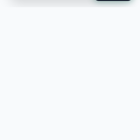
Jobble
Det modernaste sättet att hitta din
nästa stora möjlighet eller rekrytera
till ditt företag.
©
2026
Hejnord AB (Jobble.se)
FÖR JOBBSÖKANDE