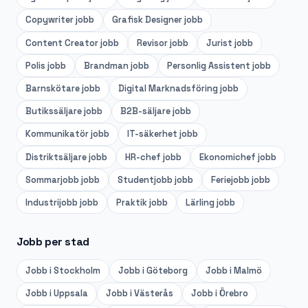
Copywriter
jobb
Grafisk Designer
jobb
Content Creator
jobb
Revisor
jobb
Jurist
jobb
Polis
jobb
Brandman
jobb
Personlig Assistent
jobb
Barnskötare
jobb
Digital Marknadsföring
jobb
Butikssäljare
jobb
B2B-säljare
jobb
Kommunikatör
jobb
IT-säkerhet
jobb
Distriktsäljare
jobb
HR-chef
jobb
Ekonomichef
jobb
Sommarjobb
jobb
Studentjobb
jobb
Feriejobb
jobb
Industrijobb
jobb
Praktik
jobb
Lärling
jobb
Jobb per stad
Jobb i
Stockholm
Jobb i
Göteborg
Jobb i
Malmö
Jobb i
Uppsala
Jobb i
Västerås
Jobb i
Örebro