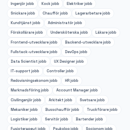
Ingenjör
jobb
Kock
jobb
Elektriker
jobb
Snickare
jobb
Chaufför
jobb
Lagerarbetare
jobb
Kundtjänst
jobb
Administratör
jobb
Förskollärare
jobb
Undersköterska
jobb
Läkare
jobb
Frontend-utvecklare
jobb
Backend-utvecklare
jobb
Fullstack-utvecklare
jobb
DevOps
jobb
Data Scientist
jobb
UX Designer
jobb
IT-support
jobb
Controller
jobb
Redovisningsekonom
jobb
HR
jobb
Marknadsföring
jobb
Account Manager
jobb
Civilingenjör
jobb
Arkitekt
jobb
Svetsare
jobb
Mekaniker
jobb
Busschaufför
jobb
Truckförare
jobb
Logistiker
jobb
Servitör
jobb
Bartender
jobb
Fysioterapeut
jobb
Psykolog
jobb
Socionom
jobb