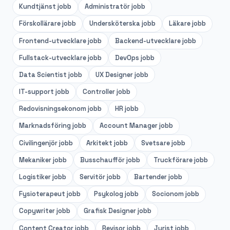
Kundtjänst
jobb
Administratör
jobb
Förskollärare
jobb
Undersköterska
jobb
Läkare
jobb
Frontend-utvecklare
jobb
Backend-utvecklare
jobb
Fullstack-utvecklare
jobb
DevOps
jobb
Data Scientist
jobb
UX Designer
jobb
IT-support
jobb
Controller
jobb
Redovisningsekonom
jobb
HR
jobb
Marknadsföring
jobb
Account Manager
jobb
Civilingenjör
jobb
Arkitekt
jobb
Svetsare
jobb
Mekaniker
jobb
Busschaufför
jobb
Truckförare
jobb
Logistiker
jobb
Servitör
jobb
Bartender
jobb
Fysioterapeut
jobb
Psykolog
jobb
Socionom
jobb
Copywriter
jobb
Grafisk Designer
jobb
Content Creator
jobb
Revisor
jobb
Jurist
jobb