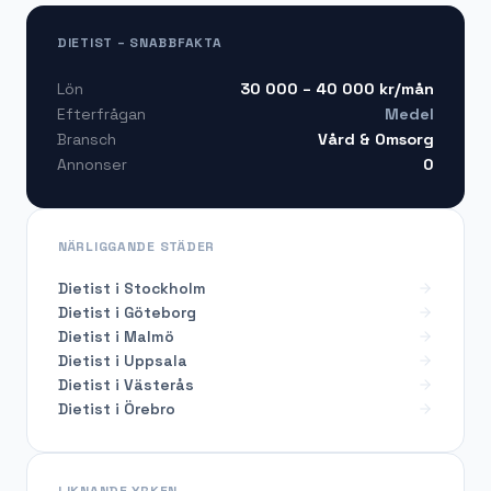
DIETIST – SNABBFAKTA
30 000 – 40 000
kr/mån
Lön
Medel
Efterfrågan
Vård & Omsorg
Bransch
0
Annonser
NÄRLIGGANDE STÄDER
Dietist i Stockholm
Dietist i Göteborg
Dietist i Malmö
Dietist i Uppsala
Dietist i Västerås
Dietist i Örebro
LIKNANDE YRKEN