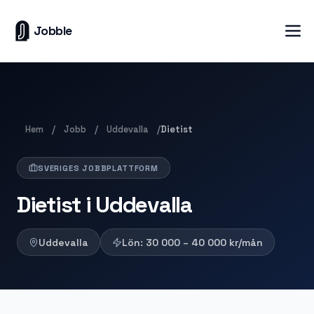
Jobble
Hem
Jobb
Uddevalla
/
/
/
Dietist
SVERIGES JOBBPLATTFORM
Dietist i Uddevalla
Uddevalla
Lön:
30 000 – 40 000
kr/mån