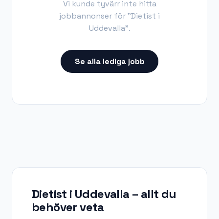
Vi kunde tyvärr inte hitta
jobbannonser för "
Dietist i
Uddevalla
".
Se alla lediga jobb
Dietist i Uddevalla
– allt du
behöver veta