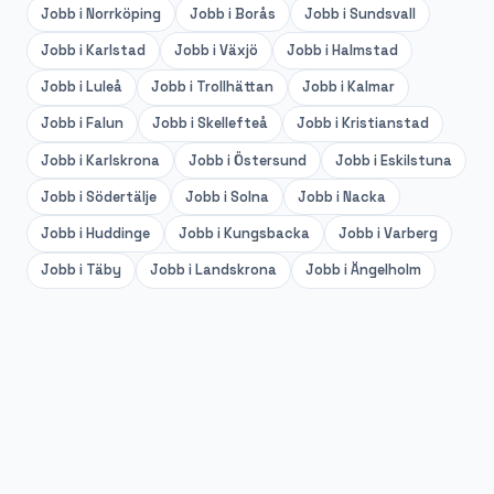
Jobb i
Norrköping
Jobb i
Borås
Jobb i
Sundsvall
Jobb i
Karlstad
Jobb i
Växjö
Jobb i
Halmstad
Jobb i
Luleå
Jobb i
Trollhättan
Jobb i
Kalmar
Jobb i
Falun
Jobb i
Skellefteå
Jobb i
Kristianstad
Jobb i
Karlskrona
Jobb i
Östersund
Jobb i
Eskilstuna
Jobb i
Södertälje
Jobb i
Solna
Jobb i
Nacka
Jobb i
Huddinge
Jobb i
Kungsbacka
Jobb i
Varberg
Jobb i
Täby
Jobb i
Landskrona
Jobb i
Ängelholm