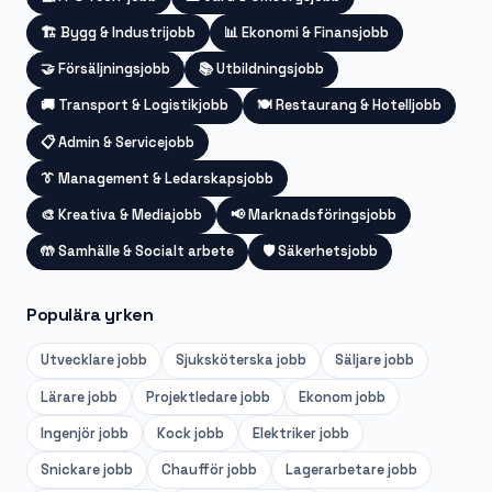
🏗️
Bygg & Industrijobb
📊
Ekonomi & Finansjobb
🤝
Försäljningsjobb
📚
Utbildningsjobb
🚚
Transport & Logistikjobb
🍽️
Restaurang & Hotelljobb
📋
Admin & Servicejobb
👔
Management & Ledarskapsjobb
🎨
Kreativa & Mediajobb
📢
Marknadsföringsjobb
🤲
Samhälle & Socialt arbete
🛡️
Säkerhetsjobb
Populära yrken
Utvecklare
jobb
Sjuksköterska
jobb
Säljare
jobb
Lärare
jobb
Projektledare
jobb
Ekonom
jobb
Ingenjör
jobb
Kock
jobb
Elektriker
jobb
Snickare
jobb
Chaufför
jobb
Lagerarbetare
jobb