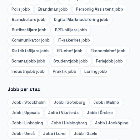
Polis
jobb
Brandman
jobb
Personlig Assistent
jobb
Barnskötare
jobb
Digital Marknadsföring
jobb
Butikssäljare
jobb
B2B-säljare
jobb
Kommunikatör
jobb
IT-säkerhet
jobb
Distriktsäljare
jobb
HR-chef
jobb
Ekonomichef
jobb
Sommarjobb
jobb
Studentjobb
jobb
Feriejobb
jobb
Industrijobb
jobb
Praktik
jobb
Lärling
jobb
Jobb per stad
Jobb i
Stockholm
Jobb i
Göteborg
Jobb i
Malmö
Jobb i
Uppsala
Jobb i
Västerås
Jobb i
Örebro
Jobb i
Linköping
Jobb i
Helsingborg
Jobb i
Jönköping
Jobb i
Umeå
Jobb i
Lund
Jobb i
Gävle