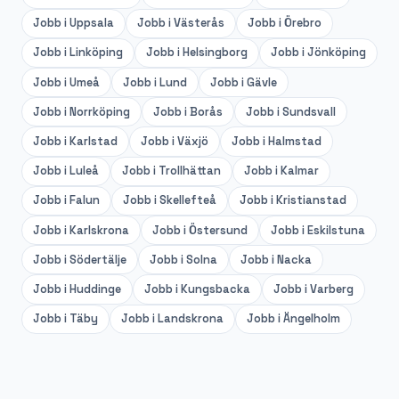
Jobb i
Uppsala
Jobb i
Västerås
Jobb i
Örebro
Jobb i
Linköping
Jobb i
Helsingborg
Jobb i
Jönköping
Jobb i
Umeå
Jobb i
Lund
Jobb i
Gävle
Jobb i
Norrköping
Jobb i
Borås
Jobb i
Sundsvall
Jobb i
Karlstad
Jobb i
Växjö
Jobb i
Halmstad
Jobb i
Luleå
Jobb i
Trollhättan
Jobb i
Kalmar
Jobb i
Falun
Jobb i
Skellefteå
Jobb i
Kristianstad
Jobb i
Karlskrona
Jobb i
Östersund
Jobb i
Eskilstuna
Jobb i
Södertälje
Jobb i
Solna
Jobb i
Nacka
Jobb i
Huddinge
Jobb i
Kungsbacka
Jobb i
Varberg
Jobb i
Täby
Jobb i
Landskrona
Jobb i
Ängelholm