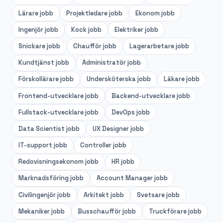
Lärare
jobb
Projektledare
jobb
Ekonom
jobb
Ingenjör
jobb
Kock
jobb
Elektriker
jobb
Snickare
jobb
Chaufför
jobb
Lagerarbetare
jobb
Kundtjänst
jobb
Administratör
jobb
Förskollärare
jobb
Undersköterska
jobb
Läkare
jobb
Frontend-utvecklare
jobb
Backend-utvecklare
jobb
Fullstack-utvecklare
jobb
DevOps
jobb
Data Scientist
jobb
UX Designer
jobb
IT-support
jobb
Controller
jobb
Redovisningsekonom
jobb
HR
jobb
Marknadsföring
jobb
Account Manager
jobb
Civilingenjör
jobb
Arkitekt
jobb
Svetsare
jobb
Mekaniker
jobb
Busschaufför
jobb
Truckförare
jobb