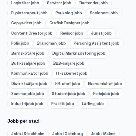
Logistiker
jobb
Servitör
jobb
Bartender
jobb
Fysioterapeut
jobb
Psykolog
jobb
Socionom
jobb
Copywriter
jobb
Grafisk Designer
jobb
Content Creator
jobb
Revisor
jobb
Jurist
jobb
Polis
jobb
Brandman
jobb
Personlig Assistent
jobb
Barnskötare
jobb
Digital Marknadsföring
jobb
Butikssäljare
jobb
B2B-säljare
jobb
Kommunikatör
jobb
IT-säkerhet
jobb
Distriktsäljare
jobb
HR-chef
jobb
Ekonomichef
jobb
Sommarjobb
jobb
Studentjobb
jobb
Feriejobb
jobb
Industrijobb
jobb
Praktik
jobb
Lärling
jobb
Jobb per stad
Jobb i
Stockholm
Jobb i
Göteborg
Jobb i
Malmö