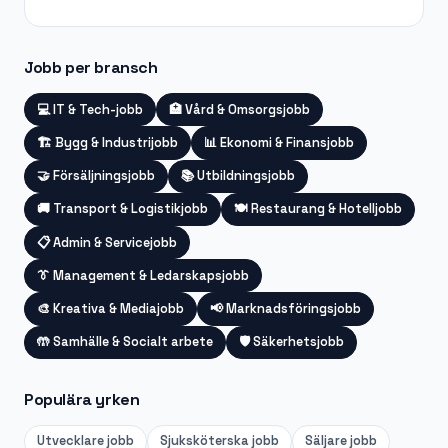
Jobb per bransch
💻
IT & Tech-jobb
🏥
Vård & Omsorgsjobb
🏗️
Bygg & Industrijobb
📊
Ekonomi & Finansjobb
🤝
Försäljningsjobb
📚
Utbildningsjobb
🚚
Transport & Logistikjobb
🍽️
Restaurang & Hotelljobb
📋
Admin & Servicejobb
👔
Management & Ledarskapsjobb
🎨
Kreativa & Mediajobb
📢
Marknadsföringsjobb
🤲
Samhälle & Socialt arbete
🛡️
Säkerhetsjobb
Populära yrken
Utvecklare
jobb
Sjuksköterska
jobb
Säljare
jobb