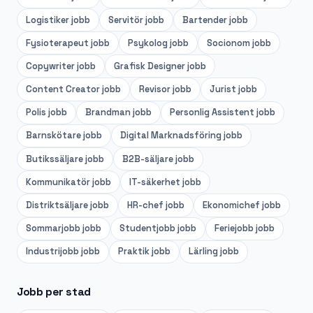
Logistiker
jobb
Servitör
jobb
Bartender
jobb
Fysioterapeut
jobb
Psykolog
jobb
Socionom
jobb
Copywriter
jobb
Grafisk Designer
jobb
Content Creator
jobb
Revisor
jobb
Jurist
jobb
Polis
jobb
Brandman
jobb
Personlig Assistent
jobb
Barnskötare
jobb
Digital Marknadsföring
jobb
Butikssäljare
jobb
B2B-säljare
jobb
Kommunikatör
jobb
IT-säkerhet
jobb
Distriktsäljare
jobb
HR-chef
jobb
Ekonomichef
jobb
Sommarjobb
jobb
Studentjobb
jobb
Feriejobb
jobb
Industrijobb
jobb
Praktik
jobb
Lärling
jobb
Jobb per stad