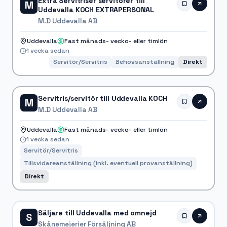
Extra Servitriser servitörer till
M
Uddevalla KOCH EXTRAPERSONAL
M.D Uddevalla AB
Uddevalla
Fast månads- vecko- eller timlön
1 vecka sedan
Servitör/Servitris
Behovsanställning
Direkt
Servitris/servitör till Uddevalla KOCH
M
M.D Uddevalla AB
Uddevalla
Fast månads- vecko- eller timlön
1 vecka sedan
Servitör/Servitris
Tillsvidareanställning (inkl. eventuell provanställning)
Direkt
Säljare till Uddevalla med omnejd
S
Skånemejerier Försäljning AB