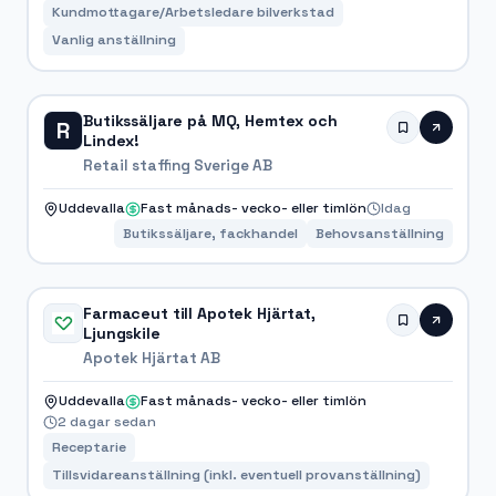
Kundmottagare/Arbetsledare bilverkstad
Vanlig anställning
Butikssäljare på MQ, Hemtex och
R
Lindex!
Retail staffing Sverige AB
Uddevalla
Fast månads- vecko- eller timlön
Idag
Butikssäljare, fackhandel
Behovsanställning
Farmaceut till Apotek Hjärtat,
Ljungskile
Apotek Hjärtat AB
Uddevalla
Fast månads- vecko- eller timlön
2 dagar sedan
Receptarie
Tillsvidareanställning (inkl. eventuell provanställning)