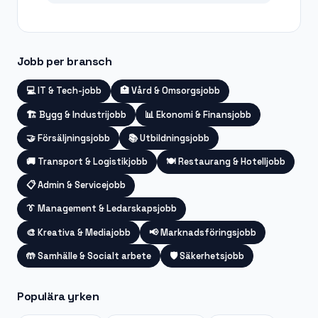
Jobb per bransch
💻
IT & Tech-jobb
🏥
Vård & Omsorgsjobb
🏗️
Bygg & Industrijobb
📊
Ekonomi & Finansjobb
🤝
Försäljningsjobb
📚
Utbildningsjobb
🚚
Transport & Logistikjobb
🍽️
Restaurang & Hotelljobb
📋
Admin & Servicejobb
👔
Management & Ledarskapsjobb
🎨
Kreativa & Mediajobb
📢
Marknadsföringsjobb
🤲
Samhälle & Socialt arbete
🛡️
Säkerhetsjobb
Populära yrken