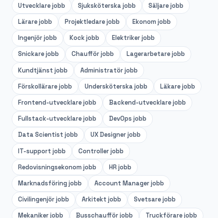
Utvecklare
jobb
Sjuksköterska
jobb
Säljare
jobb
Lärare
jobb
Projektledare
jobb
Ekonom
jobb
Ingenjör
jobb
Kock
jobb
Elektriker
jobb
Snickare
jobb
Chaufför
jobb
Lagerarbetare
jobb
Kundtjänst
jobb
Administratör
jobb
Förskollärare
jobb
Undersköterska
jobb
Läkare
jobb
Frontend-utvecklare
jobb
Backend-utvecklare
jobb
Fullstack-utvecklare
jobb
DevOps
jobb
Data Scientist
jobb
UX Designer
jobb
IT-support
jobb
Controller
jobb
Redovisningsekonom
jobb
HR
jobb
Marknadsföring
jobb
Account Manager
jobb
Civilingenjör
jobb
Arkitekt
jobb
Svetsare
jobb
Mekaniker
jobb
Busschaufför
jobb
Truckförare
jobb