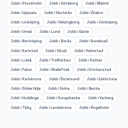
Jobb i
Stockholm
Jobb i
Göteborg
Jobb i
Malmö
Jobb i
Uppsala
Jobb i
Västerås
Jobb i
Örebro
Jobb i
Linköping
Jobb i
Helsingborg
Jobb i
Jönköping
Jobb i
Umeå
Jobb i
Lund
Jobb i
Gävle
Jobb i
Norrköping
Jobb i
Borås
Jobb i
Sundsvall
Jobb i
Karlstad
Jobb i
Växjö
Jobb i
Halmstad
Jobb i
Luleå
Jobb i
Trollhättan
Jobb i
Kalmar
Jobb i
Falun
Jobb i
Skellefteå
Jobb i
Kristianstad
Jobb i
Karlskrona
Jobb i
Östersund
Jobb i
Eskilstuna
Jobb i
Södertälje
Jobb i
Solna
Jobb i
Nacka
Jobb i
Huddinge
Jobb i
Kungsbacka
Jobb i
Varberg
Jobb i
Täby
Jobb i
Landskrona
Jobb i
Ängelholm