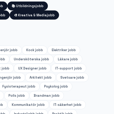
bb
📚
Utbildningsjobb
obb
🎨
Kreativa & Mediajobb
genjör
jobb
Kock
jobb
Elektriker
jobb
obb
Undersköterska
jobb
Läkare
jobb
t
jobb
UX Designer
jobb
IT-support
jobb
ingenjör
jobb
Arkitekt
jobb
Svetsare
jobb
Fysioterapeut
jobb
Psykolog
jobb
Polis
jobb
Brandman
jobb
bb
Kommunikatör
jobb
IT-säkerhet
jobb
obb
Industrijobb
jobb
Praktik
jobb