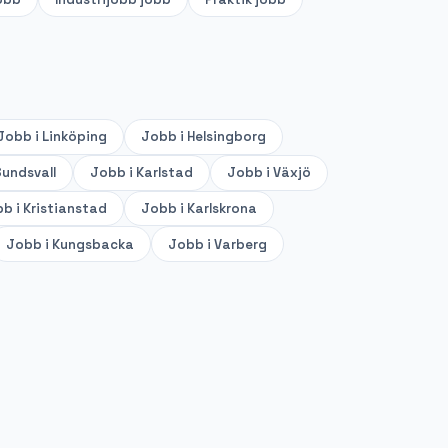
Jobb i
Linköping
Jobb i
Helsingborg
undsvall
Jobb i
Karlstad
Jobb i
Växjö
b i
Kristianstad
Jobb i
Karlskrona
Jobb i
Kungsbacka
Jobb i
Varberg