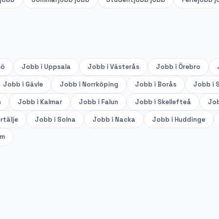
mö
Jobb i
Uppsala
Jobb i
Västerås
Jobb i
Örebro
Jobb i
Gävle
Jobb i
Norrköping
Jobb i
Borås
Jobb i
S
n
Jobb i
Kalmar
Jobb i
Falun
Jobb i
Skellefteå
Job
rtälje
Jobb i
Solna
Jobb i
Nacka
Jobb i
Huddinge
lm