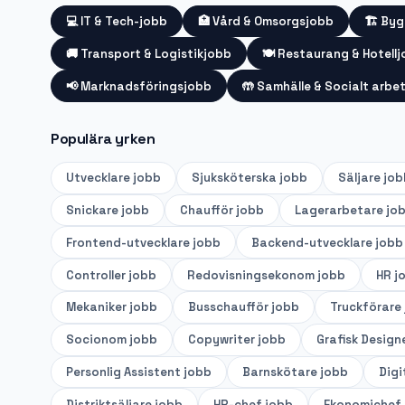
💻
IT & Tech-jobb
🏥
Vård & Omsorgsjobb
🏗️
Byg
🚚
Transport & Logistikjobb
🍽️
Restaurang & Hotell
📢
Marknadsföringsjobb
🤲
Samhälle & Socialt arbe
Populära yrken
Utvecklare
jobb
Sjuksköterska
jobb
Säljare
job
Snickare
jobb
Chaufför
jobb
Lagerarbetare
jo
Frontend-utvecklare
jobb
Backend-utvecklare
jobb
Controller
jobb
Redovisningsekonom
jobb
HR
j
Mekaniker
jobb
Busschaufför
jobb
Truckförare
Socionom
jobb
Copywriter
jobb
Grafisk Design
Personlig Assistent
jobb
Barnskötare
jobb
Digi
Distriktsäljare
jobb
HR-chef
jobb
Ekonomichef