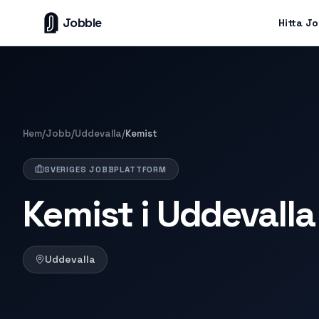
Jobble
Hitta J
Hem
/
Jobb
/
Uddevalla
/
Kemist
SVERIGES JOBBPLATTFORM
Kemist i Uddevalla
Uddevalla