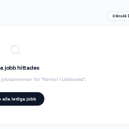
Ansök 
a jobb hittades
a jobbannonser för "
Kemist i Uddevalla
".
 alla lediga jobb