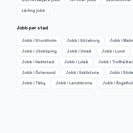
Lärling
jobb
Jobb per stad
Jobb i
Stockholm
Jobb i
Göteborg
Jobb i
Mal
Jobb i
Jönköping
Jobb i
Umeå
Jobb i
Lund
Jobb i
Halmstad
Jobb i
Luleå
Jobb i
Trollhätta
Jobb i
Östersund
Jobb i
Eskilstuna
Jobb i
Söde
Jobb i
Täby
Jobb i
Landskrona
Jobb i
Ängelho