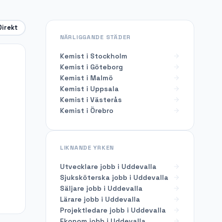
Direkt
NÄRLIGGANDE STÄDER
Kemist i Stockholm
Kemist i Göteborg
Kemist i Malmö
Kemist i Uppsala
Kemist i Västerås
Kemist i Örebro
LIKNANDE YRKEN
Utvecklare
jobb i
Uddevalla
Sjuksköterska
jobb i
Uddevalla
Säljare
jobb i
Uddevalla
Lärare
jobb i
Uddevalla
Projektledare
jobb i
Uddevalla
Ekonom
jobb i
Uddevalla