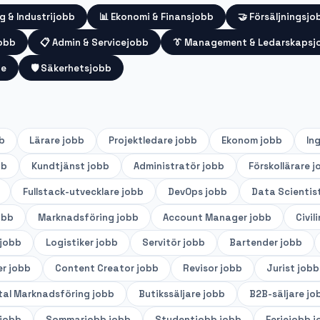
g & Industrijobb
📊
Ekonomi & Finansjobb
🤝
Försäljningsjo
jobb
📋
Admin & Servicejobb
👔
Management & Ledarskapsj
te
🛡️
Säkerhetsjobb
b
Lärare
jobb
Projektledare
jobb
Ekonom
jobb
In
bb
Kundtjänst
jobb
Administratör
jobb
Förskollärare
j
Fullstack-utvecklare
jobb
DevOps
jobb
Data Scientis
obb
Marknadsföring
jobb
Account Manager
jobb
Civil
jobb
Logistiker
jobb
Servitör
jobb
Bartender
jobb
er
jobb
Content Creator
jobb
Revisor
jobb
Jurist
jobb
tal Marknadsföring
jobb
Butikssäljare
jobb
B2B-säljare
jo
jobb
Sommarjobb
jobb
Studentjobb
jobb
Feriejobb
j