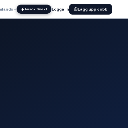
mlands
Logga In
Ansök Direkt
Lägg upp Jobb