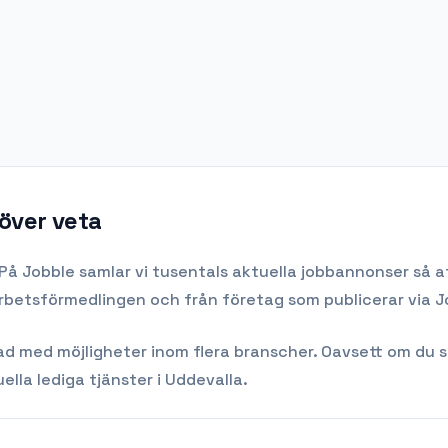
över veta
På Jobble samlar vi tusentals aktuella jobbannonser så at
Arbetsförmedlingen och från företag som publicerar via J
med möjligheter inom flera branscher. Oavsett om du söker
ella lediga tjänster i
Uddevalla
.