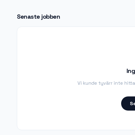
Senaste jobben
Ing
Vi kunde tyvärr inte hitt
Se