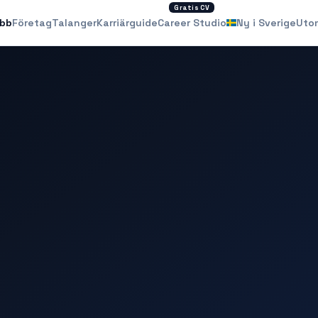
Gratis CV
obb
Företag
Talanger
Karriärguide
Career Studio
Ny i Sverige
Uto