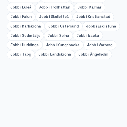
Jobb i
Luleå
Jobb i
Trollhättan
Jobb i
Kalmar
Jobb i
Falun
Jobb i
Skellefteå
Jobb i
Kristianstad
Jobb i
Karlskrona
Jobb i
Östersund
Jobb i
Eskilstuna
Jobb i
Södertälje
Jobb i
Solna
Jobb i
Nacka
Jobb i
Huddinge
Jobb i
Kungsbacka
Jobb i
Varberg
Jobb i
Täby
Jobb i
Landskrona
Jobb i
Ängelholm