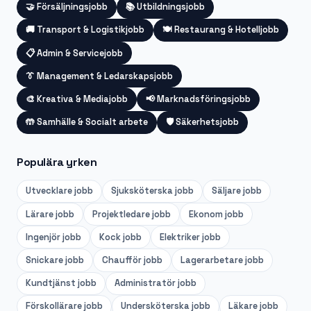
🤝
Försäljningsjobb
📚
Utbildningsjobb
🚚
Transport & Logistikjobb
🍽️
Restaurang & Hotelljobb
📋
Admin & Servicejobb
👔
Management & Ledarskapsjobb
🎨
Kreativa & Mediajobb
📢
Marknadsföringsjobb
🤲
Samhälle & Socialt arbete
🛡️
Säkerhetsjobb
Populära yrken
Utvecklare
jobb
Sjuksköterska
jobb
Säljare
jobb
Lärare
jobb
Projektledare
jobb
Ekonom
jobb
Ingenjör
jobb
Kock
jobb
Elektriker
jobb
Snickare
jobb
Chaufför
jobb
Lagerarbetare
jobb
Kundtjänst
jobb
Administratör
jobb
Förskollärare
jobb
Undersköterska
jobb
Läkare
jobb