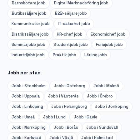
Barnskötare
jobb
Digital Marknadsföring
jobb
Butikssäljare
jobb
B2B-säljare
jobb
Kommunikatör
jobb
IT-säkerhet
jobb
Distriktsäljare
jobb
HR-chef
jobb
Ekonomichef
jobb
Sommarjobb
jobb
Studentjobb
jobb
Feriejobb
jobb
Industrijobb
jobb
Praktik
jobb
Lärling
jobb
Jobb per stad
Jobb i
Stockholm
Jobb i
Göteborg
Jobb i
Malmö
Jobb i
Uppsala
Jobb i
Västerås
Jobb i
Örebro
Jobb i
Linköping
Jobb i
Helsingborg
Jobb i
Jönköping
Jobb i
Umeå
Jobb i
Lund
Jobb i
Gävle
Jobb i
Norrköping
Jobb i
Borås
Jobb i
Sundsvall
Jobb i
Karlstad
Jobb i
Växjö
Jobb i
Halmstad