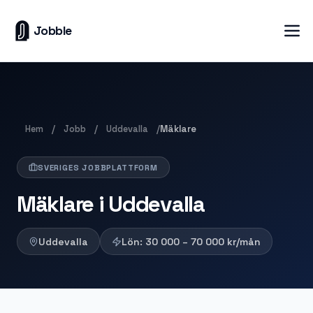
Jobble
Hem
Jobb
Uddevalla
/
/
/
Mäklare
SVERIGES JOBBPLATTFORM
Mäklare i Uddevalla
Uddevalla
Lön:
30 000 – 70 000
kr/mån