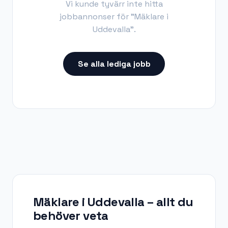
Vi kunde tyvärr inte hitta
jobbannonser för "
Mäklare i
Uddevalla
".
Se alla lediga jobb
Mäklare i Uddevalla
– allt du
behöver veta