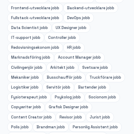
Frontend-utvecklare
jobb
Backend-utvecklare
jobb
Fullstack-utvecklare
jobb
DevOps
jobb
Data Scientist
jobb
UX Designer
jobb
IT-support
jobb
Controller
jobb
Redovisningsekonom
jobb
HR
jobb
Marknadsföring
jobb
Account Manager
jobb
Civilingenjör
jobb
Arkitekt
jobb
Svetsare
jobb
Mekaniker
jobb
Busschaufför
jobb
Truckförare
jobb
Logistiker
jobb
Servitör
jobb
Bartender
jobb
Fysioterapeut
jobb
Psykolog
jobb
Socionom
jobb
Copywriter
jobb
Grafisk Designer
jobb
Content Creator
jobb
Revisor
jobb
Jurist
jobb
Polis
jobb
Brandman
jobb
Personlig Assistent
jobb