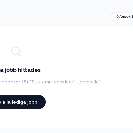
Ansök 
a jobb hittades
bannonser för "
Systemutvecklare i Uddevalla
".
 alla lediga jobb