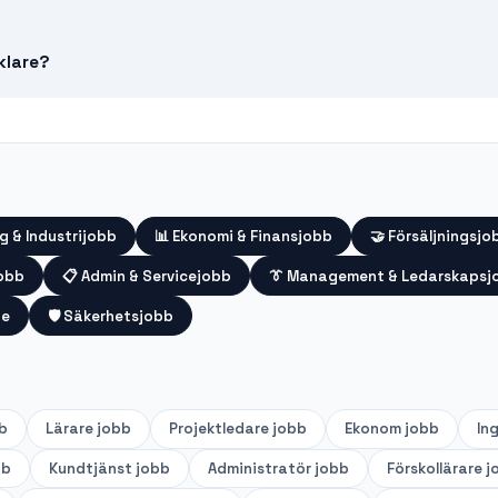
klare?
g & Industrijobb
📊
Ekonomi & Finansjobb
🤝
Försäljningsjo
jobb
📋
Admin & Servicejobb
👔
Management & Ledarskapsj
te
🛡️
Säkerhetsjobb
b
Lärare
jobb
Projektledare
jobb
Ekonom
jobb
In
bb
Kundtjänst
jobb
Administratör
jobb
Förskollärare
j