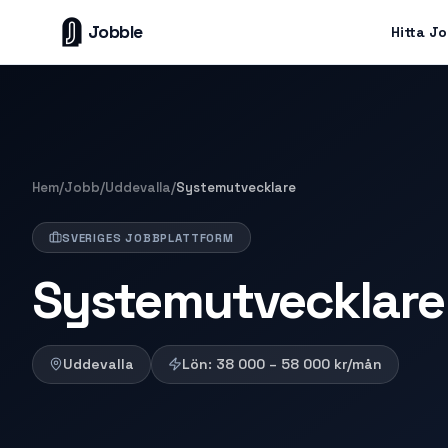
Jobble
Hitta J
Hem
/
Jobb
/
Uddevalla
/
Systemutvecklare
SVERIGES JOBBPLATTFORM
Systemutvecklare 
Uddevalla
Lön:
38 000 – 58 000
kr/mån