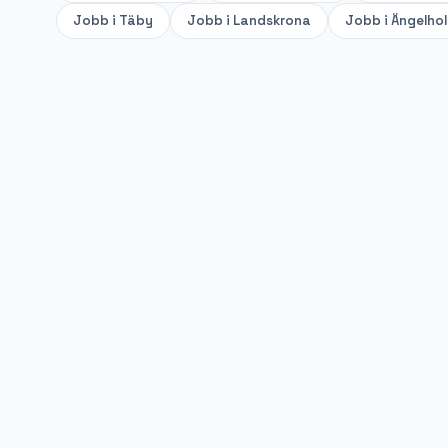
Jobb i
Täby
Jobb i
Landskrona
Jobb i
Ängelho