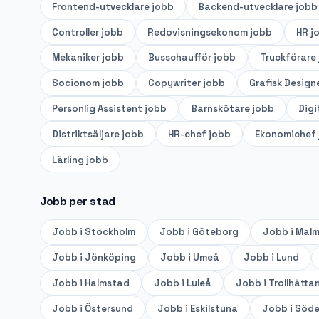
Frontend-utvecklare
jobb
Backend-utvecklare
jobb
Controller
jobb
Redovisningsekonom
jobb
HR
j
Mekaniker
jobb
Busschaufför
jobb
Truckförare
Socionom
jobb
Copywriter
jobb
Grafisk Design
Personlig Assistent
jobb
Barnskötare
jobb
Digi
Distriktsäljare
jobb
HR-chef
jobb
Ekonomichef
Lärling
jobb
Jobb per stad
Jobb i
Stockholm
Jobb i
Göteborg
Jobb i
Mal
Jobb i
Jönköping
Jobb i
Umeå
Jobb i
Lund
Jobb i
Halmstad
Jobb i
Luleå
Jobb i
Trollhätta
Jobb i
Östersund
Jobb i
Eskilstuna
Jobb i
Söde