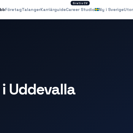
Gratis CV
obb
Företag
Talanger
Karriärguide
Career Studio
Ny i Sverige
Uto
i Uddevalla