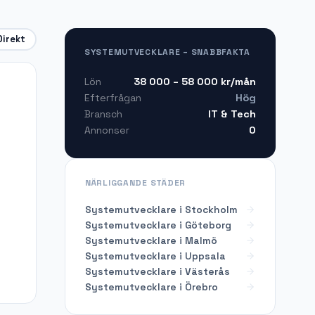
Direkt
SYSTEMUTVECKLARE – SNABBFAKTA
38 000 – 58 000
kr/mån
Lön
Hög
Efterfrågan
IT & Tech
Bransch
0
Annonser
NÄRLIGGANDE STÄDER
Systemutvecklare i Stockholm
Systemutvecklare i Göteborg
Systemutvecklare i Malmö
Systemutvecklare i Uppsala
Systemutvecklare i Västerås
Systemutvecklare i Örebro