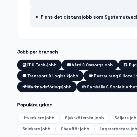
Finns det distansjobb som Systemutvec
Jobb per bransch
💻
IT & Tech-jobb
🏥
Vård & Omsorgsjobb
🏗️
Byg
🚚
Transport & Logistikjobb
🍽️
Restaurang & Hotell
📢
Marknadsföringsjobb
🤲
Samhälle & Socialt arbe
Populära yrken
Utvecklare
jobb
Sjuksköterska
jobb
Säljare
job
Snickare
jobb
Chaufför
jobb
Lagerarbetare
jo