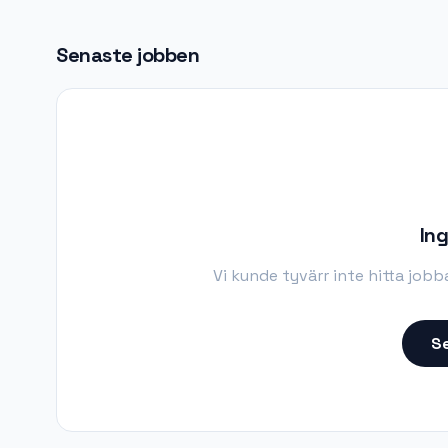
Senaste jobben
Ing
Vi kunde tyvärr inte hitta job
Se