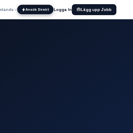
mlands
Logga In
Ansök Direkt
Lägg upp Jobb