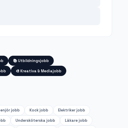
bb
📚
Utbildningsjobb
obb
🎨
Kreativa & Mediajobb
genjör
jobb
Kock
jobb
Elektriker
jobb
obb
Undersköterska
jobb
Läkare
jobb