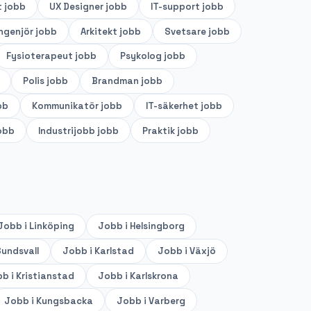
t
jobb
UX Designer
jobb
IT-support
jobb
ingenjör
jobb
Arkitekt
jobb
Svetsare
jobb
Fysioterapeut
jobb
Psykolog
jobb
Polis
jobb
Brandman
jobb
bb
Kommunikatör
jobb
IT-säkerhet
jobb
obb
Industrijobb
jobb
Praktik
jobb
Jobb i
Linköping
Jobb i
Helsingborg
undsvall
Jobb i
Karlstad
Jobb i
Växjö
b i
Kristianstad
Jobb i
Karlskrona
Jobb i
Kungsbacka
Jobb i
Varberg