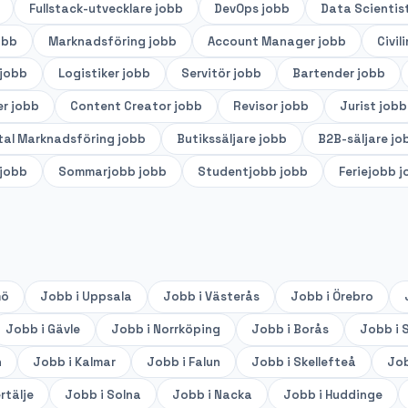
Fullstack-utvecklare
jobb
DevOps
jobb
Data Scientis
obb
Marknadsföring
jobb
Account Manager
jobb
Civil
jobb
Logistiker
jobb
Servitör
jobb
Bartender
jobb
er
jobb
Content Creator
jobb
Revisor
jobb
Jurist
jobb
tal Marknadsföring
jobb
Butikssäljare
jobb
B2B-säljare
jo
jobb
Sommarjobb
jobb
Studentjobb
jobb
Feriejobb
j
mö
Jobb i
Uppsala
Jobb i
Västerås
Jobb i
Örebro
Jobb i
Gävle
Jobb i
Norrköping
Jobb i
Borås
Jobb i
S
n
Jobb i
Kalmar
Jobb i
Falun
Jobb i
Skellefteå
Job
rtälje
Jobb i
Solna
Jobb i
Nacka
Jobb i
Huddinge