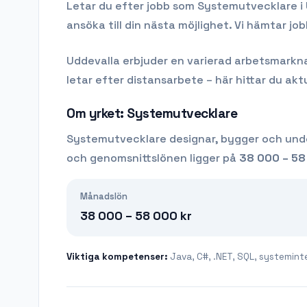
Letar du efter
jobb som Systemutvecklare
i
ansöka till din nästa möjlighet. Vi hämtar j
Uddevalla
erbjuder en varierad arbetsmarknad 
letar efter distansarbete – här hittar du aktu
Om yrket:
Systemutvecklare
Systemutvecklare designar, bygger och unde
och genomsnittslönen ligger på
38 000 – 58
Månadslön
38 000 – 58 000
kr
Viktiga kompetenser:
Java, C#, .NET, SQL, systemint