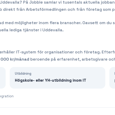
Uddevalla
? På Jobble samlar vi tusentals aktuella jobba
obb direkt från Arbetsförmedlingen och från företag som p
med möjligheter inom flera branscher. Oavsett om du söker
ella lediga tjänster i
Uddevalla
.
rhåller IT-system för organisationer och företag.
Efterf
 000
kr/månad
beroende på erfarenhet, arbetsgivare och
Utbildning
Högskole- eller YH-utbildning inom IT
egration