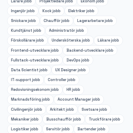
Lärare
jobb
Projektledare
jobb
Ekonom
jobb
Ingenjör
jobb
Kock
jobb
Elektriker
jobb
Snickare
jobb
Chaufför
jobb
Lagerarbetare
jobb
Kundtjänst
jobb
Administratör
jobb
Förskollärare
jobb
Undersköterska
jobb
Läkare
jobb
Frontend-utvecklare
jobb
Backend-utvecklare
jobb
Fullstack-utvecklare
jobb
DevOps
jobb
Data Scientist
jobb
UX Designer
jobb
IT-support
jobb
Controller
jobb
Redovisningsekonom
jobb
HR
jobb
Marknadsföring
jobb
Account Manager
jobb
Civilingenjör
jobb
Arkitekt
jobb
Svetsare
jobb
Mekaniker
jobb
Busschaufför
jobb
Truckförare
jobb
Logistiker
jobb
Servitör
jobb
Bartender
jobb