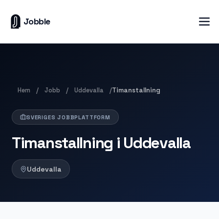
Jobble
Hem
Jobb
Uddevalla
/
/
/
Timanstallning
SVERIGES JOBBPLATTFORM
Timanstallning i Uddevalla
Uddevalla