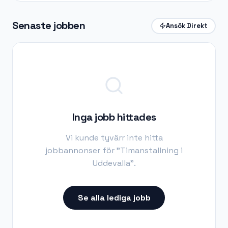
Senaste jobben
Ansök Direkt
Inga jobb hittades
Vi kunde tyvärr inte hitta
jobbannonser för "
Timanstallning i
Uddevalla
".
Se alla lediga jobb