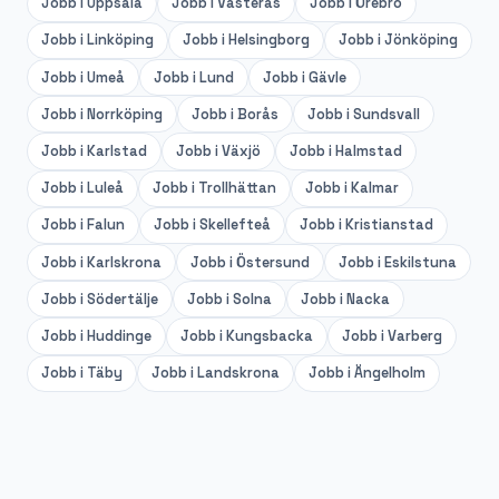
Jobb i
Uppsala
Jobb i
Västerås
Jobb i
Örebro
Jobb i
Linköping
Jobb i
Helsingborg
Jobb i
Jönköping
Jobb i
Umeå
Jobb i
Lund
Jobb i
Gävle
Jobb i
Norrköping
Jobb i
Borås
Jobb i
Sundsvall
Jobb i
Karlstad
Jobb i
Växjö
Jobb i
Halmstad
Jobb i
Luleå
Jobb i
Trollhättan
Jobb i
Kalmar
Jobb i
Falun
Jobb i
Skellefteå
Jobb i
Kristianstad
Jobb i
Karlskrona
Jobb i
Östersund
Jobb i
Eskilstuna
Jobb i
Södertälje
Jobb i
Solna
Jobb i
Nacka
Jobb i
Huddinge
Jobb i
Kungsbacka
Jobb i
Varberg
Jobb i
Täby
Jobb i
Landskrona
Jobb i
Ängelholm