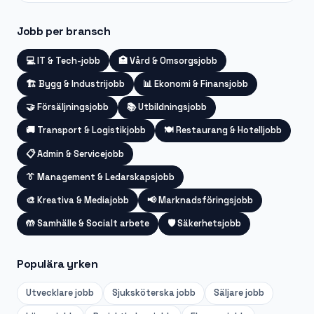
Jobb per bransch
💻
IT & Tech-jobb
🏥
Vård & Omsorgsjobb
🏗️
Bygg & Industrijobb
📊
Ekonomi & Finansjobb
🤝
Försäljningsjobb
📚
Utbildningsjobb
🚚
Transport & Logistikjobb
🍽️
Restaurang & Hotelljobb
📋
Admin & Servicejobb
👔
Management & Ledarskapsjobb
🎨
Kreativa & Mediajobb
📢
Marknadsföringsjobb
🤲
Samhälle & Socialt arbete
🛡️
Säkerhetsjobb
Populära yrken
Utvecklare
jobb
Sjuksköterska
jobb
Säljare
jobb