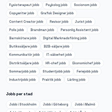
Fysioterapeut
jobb
Psykolog
jobb
Socionom
jobb
Copywriter
jobb
Grafisk Designer
jobb
Content Creator
jobb
Revisor
jobb
Jurist
jobb
Polis
jobb
Brandman
jobb
Personlig Assistent
jobb
Barnskötare
jobb
Digital Marknadsföring
jobb
Butikssäljare
jobb
B2B-säljare
jobb
Kommunikatör
jobb
IT-säkerhet
jobb
Distriktsäljare
jobb
HR-chef
jobb
Ekonomichef
jobb
Sommarjobb
jobb
Studentjobb
jobb
Feriejobb
jobb
Industrijobb
jobb
Praktik
jobb
Lärling
jobb
Jobb per stad
Jobb i
Stockholm
Jobb i
Göteborg
Jobb i
Malmö