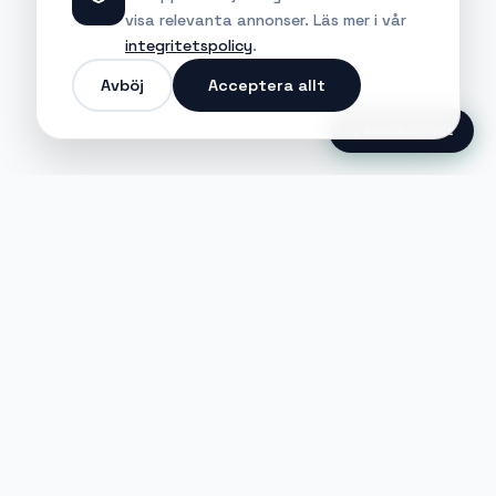
visa relevanta annonser. Läs mer i vår
integritetspolicy
.
Avböj
Acceptera allt
Ansök Direkt
Jobble
Det modernaste sättet att hitta din
nästa stora möjlighet eller rekrytera
till ditt företag.