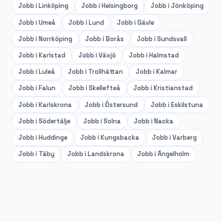
Jobb i
Linköping
Jobb i
Helsingborg
Jobb i
Jönköping
Jobb i
Umeå
Jobb i
Lund
Jobb i
Gävle
Jobb i
Norrköping
Jobb i
Borås
Jobb i
Sundsvall
Jobb i
Karlstad
Jobb i
Växjö
Jobb i
Halmstad
Jobb i
Luleå
Jobb i
Trollhättan
Jobb i
Kalmar
Jobb i
Falun
Jobb i
Skellefteå
Jobb i
Kristianstad
Jobb i
Karlskrona
Jobb i
Östersund
Jobb i
Eskilstuna
Jobb i
Södertälje
Jobb i
Solna
Jobb i
Nacka
Jobb i
Huddinge
Jobb i
Kungsbacka
Jobb i
Varberg
Jobb i
Täby
Jobb i
Landskrona
Jobb i
Ängelholm