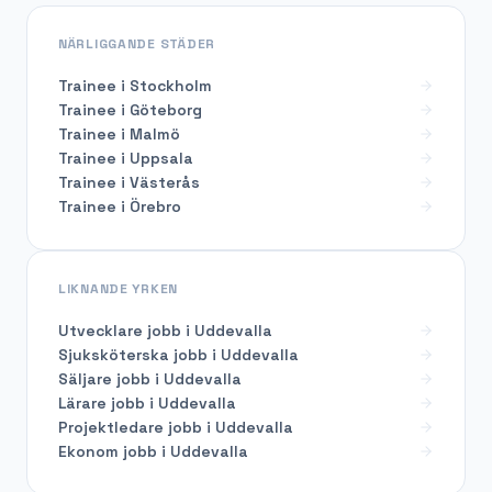
NÄRLIGGANDE STÄDER
Trainee i Stockholm
Trainee i Göteborg
Trainee i Malmö
Trainee i Uppsala
Trainee i Västerås
Trainee i Örebro
LIKNANDE YRKEN
Utvecklare
jobb i
Uddevalla
Sjuksköterska
jobb i
Uddevalla
Säljare
jobb i
Uddevalla
Lärare
jobb i
Uddevalla
Projektledare
jobb i
Uddevalla
Ekonom
jobb i
Uddevalla