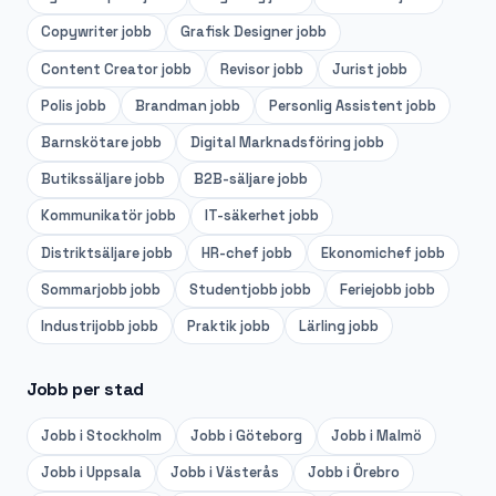
Copywriter
jobb
Grafisk Designer
jobb
Content Creator
jobb
Revisor
jobb
Jurist
jobb
Polis
jobb
Brandman
jobb
Personlig Assistent
jobb
Barnskötare
jobb
Digital Marknadsföring
jobb
Butikssäljare
jobb
B2B-säljare
jobb
Kommunikatör
jobb
IT-säkerhet
jobb
Distriktsäljare
jobb
HR-chef
jobb
Ekonomichef
jobb
Sommarjobb
jobb
Studentjobb
jobb
Feriejobb
jobb
Industrijobb
jobb
Praktik
jobb
Lärling
jobb
Jobb per stad
Jobb i
Stockholm
Jobb i
Göteborg
Jobb i
Malmö
Jobb i
Uppsala
Jobb i
Västerås
Jobb i
Örebro