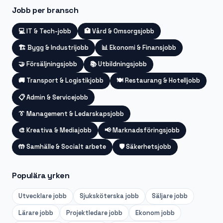
Jobb per bransch
💻
IT & Tech-jobb
🏥
Vård & Omsorgsjobb
🏗️
Bygg & Industrijobb
📊
Ekonomi & Finansjobb
🤝
Försäljningsjobb
📚
Utbildningsjobb
🚚
Transport & Logistikjobb
🍽️
Restaurang & Hotelljobb
📋
Admin & Servicejobb
👔
Management & Ledarskapsjobb
🎨
Kreativa & Mediajobb
📢
Marknadsföringsjobb
🤲
Samhälle & Socialt arbete
🛡️
Säkerhetsjobb
Populära yrken
Utvecklare
jobb
Sjuksköterska
jobb
Säljare
jobb
Lärare
jobb
Projektledare
jobb
Ekonom
jobb