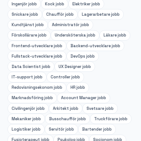
Ingenjör
jobb
Kock
jobb
Elektriker
jobb
Snickare
jobb
Chaufför
jobb
Lagerarbetare
jobb
Kundtjänst
jobb
Administratör
jobb
Förskollärare
jobb
Undersköterska
jobb
Läkare
jobb
Frontend-utvecklare
jobb
Backend-utvecklare
jobb
Fullstack-utvecklare
jobb
DevOps
jobb
Data Scientist
jobb
UX Designer
jobb
IT-support
jobb
Controller
jobb
Redovisningsekonom
jobb
HR
jobb
Marknadsföring
jobb
Account Manager
jobb
Civilingenjör
jobb
Arkitekt
jobb
Svetsare
jobb
Mekaniker
jobb
Busschaufför
jobb
Truckförare
jobb
Logistiker
jobb
Servitör
jobb
Bartender
jobb
Fysioterapeut
jobb
Psykolog
jobb
Socionom
jobb