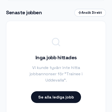
Senaste jobben
Ansök Direkt
Inga jobb hittades
Vi kunde tyvärr inte hitta
jobbannonser för "
Trainee i
Uddevalla
".
Se alla lediga jobb