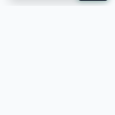
Jobble
Det modernaste sättet att hitta din
nästa stora möjlighet eller rekrytera
till ditt företag.
©
2026
Hejnord AB (Jobble.se)
FÖR JOBBSÖKANDE