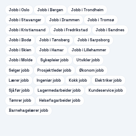
Jobb i
Oslo
Jobb i
Bergen
Jobb i
Trondheim
Jobb i
Stavanger
Jobb i
Drammen
Jobb i
Tromsø
Jobb i
Kristiansand
Jobb i
Fredrikstad
Jobb i
Sandnes
Jobb i
Bodø
Jobb i
Tønsberg
Jobb i
Sarpsborg
Jobb i
Skien
Jobb i
Hamar
Jobb i
Lillehammer
Jobb i
Molde
Sykepleier
jobb
Utvikler
jobb
Selger
jobb
Prosjektleder
jobb
Økonom
jobb
Lærer
jobb
Ingeniør
jobb
Kokk
jobb
Elektriker
jobb
Sjåfør
jobb
Lagermedarbeider
jobb
Kundeservice
jobb
Tømrer
jobb
Helsefagarbeider
jobb
Barnehagelærer
jobb