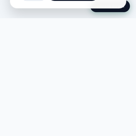
Ansök Direkt
Jobble
Det modernaste sättet att hitta din
nästa stora möjlighet eller rekrytera
till ditt företag.
©
2026
Hejnord AB (Jobble.se)