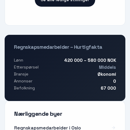
Regnskapsmedarbeider – Hurtigfakta
420 000 – 580 000 NOK
Lønn
Middels
Etterspørsel
Økonomi
Bransje
0
Annonser
67 000
Befolkning
Nærliggende byer
Regnskapsmedarbeider i Oslo