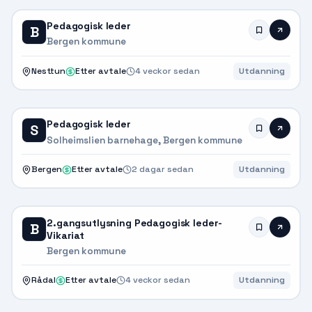
Pedagogisk leder
B
Bergen kommune
Nesttun
Etter avtale
4 veckor sedan
Utdanning
Pedagogisk leder
S
Solheimslien barnehage, Bergen kommune
Bergen
Etter avtale
2 dagar sedan
Utdanning
2.gangsutlysning Pedagogisk leder-
B
Vikariat
Bergen kommune
Rådal
Etter avtale
4 veckor sedan
Utdanning