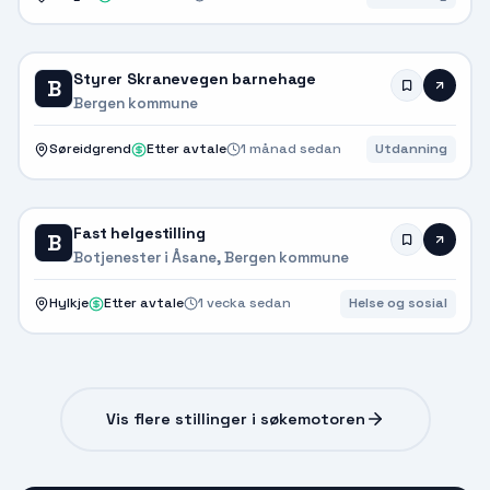
Styrer Skranevegen barnehage
B
Bergen kommune
Søreidgrend
Etter avtale
1 månad sedan
Utdanning
Fast helgestilling
B
Botjenester i Åsane, Bergen kommune
Hylkje
Etter avtale
1 vecka sedan
Helse og sosial
Vis flere stillinger i søkemotoren