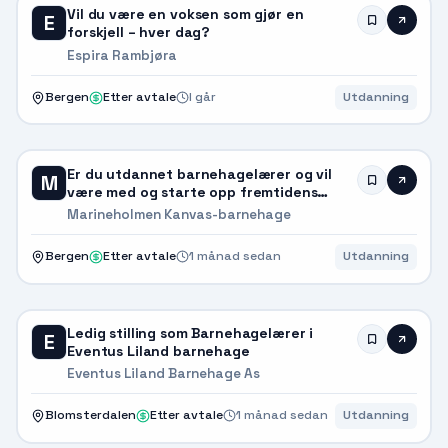
Vil du være en voksen som gjør en
E
forskjell – hver dag?
Espira Rambjøra
Bergen
Etter avtale
I går
Utdanning
Er du utdannet barnehagelærer og vil
M
være med og starte opp fremtidens
barnehage på Marineholmen?
Marineholmen Kanvas-barnehage
Bergen
Etter avtale
1 månad sedan
Utdanning
Ledig stilling som Barnehagelærer i
E
Eventus Liland barnehage
Eventus Liland Barnehage As
Blomsterdalen
Etter avtale
1 månad sedan
Utdanning