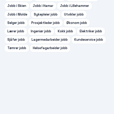
Jobb i
Skien
Jobb i
Hamar
Jobb i
Lillehammer
Jobb i
Molde
Sykepleier
jobb
Utvikler
jobb
Selger
jobb
Prosjektleder
jobb
Økonom
jobb
Lærer
jobb
Ingeniør
jobb
Kokk
jobb
Elektriker
jobb
Sjåfør
jobb
Lagermedarbeider
jobb
Kundeservice
jobb
Tømrer
jobb
Helsefagarbeider
jobb