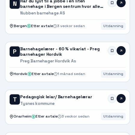
Har du lyst til å jobbe i en liten
N
barnehage i Bergen sentrum hvor alle
kjenne alle?
Nubben barnehage AS
Bergen
Etter avtale
3 veckor sedan
Utdanning
Barnehagelærer - 60 % vikariat - Preg
P
barnehager Hordvik
Preg Barnehager Hordvik As
Hordvik
Etter avtale
1 månad sedan
Utdanning
Pedagogisk leiar/ Barnehagelærar
T
Tysnes kommune
Onarheim
Etter avtale
3 veckor sedan
Utdanning