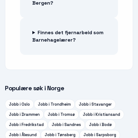
Bergen?
Finnes det fjernarbeid som
Barnehagelærer?
Populære søk i Norge
Jobb i
Oslo
Jobb i
Trondheim
Jobb i
Stavanger
Jobb i
Drammen
Jobb i
Tromsø
Jobb i
Kristiansand
Jobb i
Fredrikstad
Jobb i
Sandnes
Jobb i
Bodø
Jobb i
Ålesund
Jobb i
Tønsberg
Jobb i
Sarpsborg