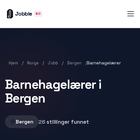
Jobble
NO
/
/
/
/
Barnehagelærer
Hjem
Norge
Jobb
Bergen
Barnehagelærer i
Bergen
26
stillinger funnet
Bergen