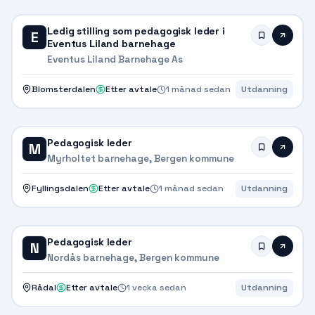
Ledig stilling som pedagogisk leder i
E
Eventus Liland barnehage
Eventus Liland Barnehage As
Blomsterdalen
Etter avtale
1 månad sedan
Utdanning
Pedagogisk leder
M
Myrholtet barnehage, Bergen kommune
Fyllingsdalen
Etter avtale
1 månad sedan
Utdanning
Pedagogisk leder
N
Nordås barnehage, Bergen kommune
Rådal
Etter avtale
1 vecka sedan
Utdanning