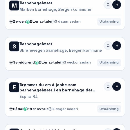
Barnehagelærer
M
Marken barnehage, Bergen kommune
Bergen
Etter avtale
3 dagar sedan
Utdanning
Barnehagelærer
S
Skranevegen barnehage, Bergen kommune
Søreidgrend
Etter avtale
3 veckor sedan
Utdanning
Drømmer du om å jobbe som
E
barnehagelærer i en barnehage der
kreativiteten blir verdsatt? Bli en del av
Espira Rå
oss i Espira Rå!
Rådal
Etter avtale
4 dagar sedan
Utdanning