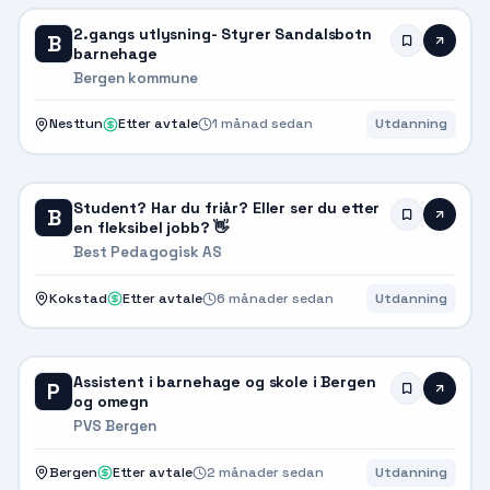
2.gangs utlysning- Styrer Sandalsbotn
B
barnehage
Bergen kommune
Nesttun
Etter avtale
1 månad sedan
Utdanning
Student? Har du friår? Eller ser du etter
B
en fleksibel jobb? 👋
Best Pedagogisk AS
Kokstad
Etter avtale
6 månader sedan
Utdanning
Assistent i barnehage og skole i Bergen
P
og omegn
PVS Bergen
Bergen
Etter avtale
2 månader sedan
Utdanning