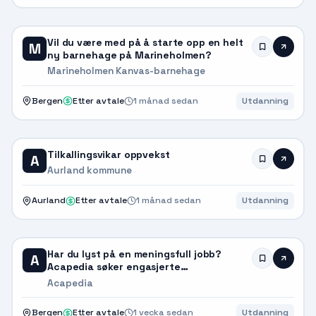
Vil du være med på å starte opp en helt
M
ny barnehage på Marineholmen?
Marineholmen Kanvas-barnehage
Bergen
Etter avtale
1 månad sedan
Utdanning
Tilkallingsvikar oppvekst
A
Aurland kommune
Aurland
Etter avtale
1 månad sedan
Utdanning
Har du lyst på en meningsfull jobb?
A
Acapedia søker engasjerte
barnehagemedarbeidere
Acapedia
Bergen
Etter avtale
1 vecka sedan
Utdanning