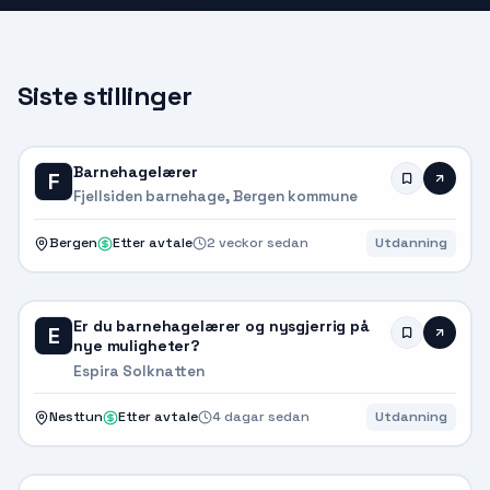
Siste stillinger
Barnehagelærer
F
Fjellsiden barnehage, Bergen kommune
Bergen
Etter avtale
2 veckor sedan
Utdanning
Er du barnehagelærer og nysgjerrig på
E
nye muligheter?
Espira Solknatten
Nesttun
Etter avtale
4 dagar sedan
Utdanning