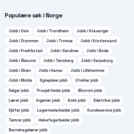
Populære søk i Norge
Jobb i
Oslo
Jobb i
Trondheim
Jobb i
Stavanger
Jobb i
Drammen
Jobb i
Tromsø
Jobb i
Kristiansand
Jobb i
Fredrikstad
Jobb i
Sandnes
Jobb i
Bodø
Jobb i
Ålesund
Jobb i
Tønsberg
Jobb i
Sarpsborg
Jobb i
Skien
Jobb i
Hamar
Jobb i
Lillehammer
Jobb i
Molde
Sykepleier
jobb
Utvikler
jobb
Selger
jobb
Prosjektleder
jobb
Økonom
jobb
Lærer
jobb
Ingeniør
jobb
Kokk
jobb
Elektriker
jobb
Sjåfør
jobb
Lagermedarbeider
jobb
Kundeservice
jobb
Tømrer
jobb
Helsefagarbeider
jobb
Barnehagelærer
jobb