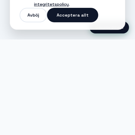
integritetspolicy
.
Avböj
Acceptera allt
Ansök Direkt
Jobble
Det modernaste sättet att hitta din
nästa stora möjlighet eller rekrytera
till ditt företag.