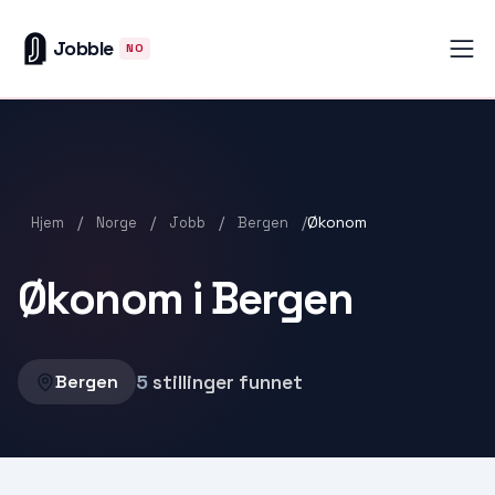
Jobble
NO
/
/
/
/
Økonom
Hjem
Norge
Jobb
Bergen
Økonom i Bergen
5
stillinger funnet
Bergen