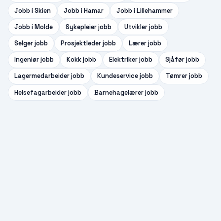
Jobb i
Skien
Jobb i
Hamar
Jobb i
Lillehammer
Jobb i
Molde
Sykepleier
jobb
Utvikler
jobb
Selger
jobb
Prosjektleder
jobb
Lærer
jobb
Ingeniør
jobb
Kokk
jobb
Elektriker
jobb
Sjåfør
jobb
Lagermedarbeider
jobb
Kundeservice
jobb
Tømrer
jobb
Helsefagarbeider
jobb
Barnehagelærer
jobb