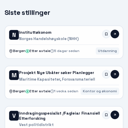
Siste stillinger
Instituttøkonom
N
Norges Handelshøyskole (NHH)
Bergen
Etter avtale
5 dagar sedan
Utdanning
Prosjekt Nye Ubåter søker Planlegger
M
Maritime Kapasiteter, Forsvarsmateriell
Bergen
Etter avtale
1 vecka sedan
Kontor og økonomi
Inndragingsspesialist /Fagleiar Finansiell
V
Etterforsking
Vest politidistrikt