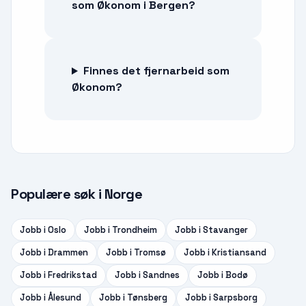
som Økonom i Bergen?
Finnes det fjernarbeid som
Økonom?
Populære søk i Norge
Jobb i
Oslo
Jobb i
Trondheim
Jobb i
Stavanger
Jobb i
Drammen
Jobb i
Tromsø
Jobb i
Kristiansand
Jobb i
Fredrikstad
Jobb i
Sandnes
Jobb i
Bodø
Jobb i
Ålesund
Jobb i
Tønsberg
Jobb i
Sarpsborg