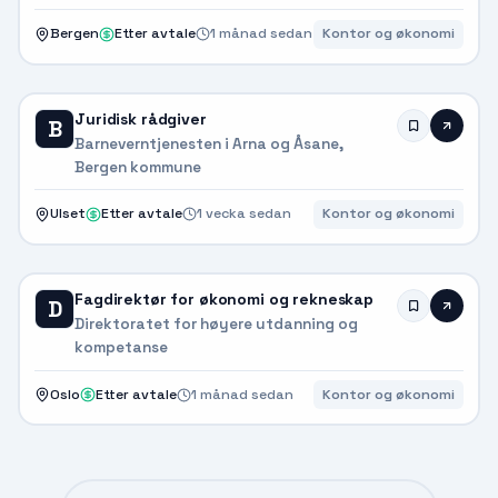
Bergen
Etter avtale
1 månad sedan
Kontor og økonomi
Juridisk rådgiver
B
Barneverntjenesten i Arna og Åsane,
Bergen kommune
Ulset
Etter avtale
1 vecka sedan
Kontor og økonomi
Fagdirektør for økonomi og rekneskap
D
Direktoratet for høyere utdanning og
kompetanse
Oslo
Etter avtale
1 månad sedan
Kontor og økonomi