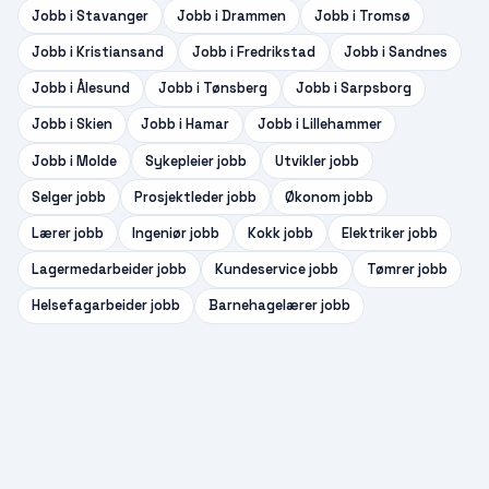
Jobb i
Stavanger
Jobb i
Drammen
Jobb i
Tromsø
Jobb i
Kristiansand
Jobb i
Fredrikstad
Jobb i
Sandnes
Jobb i
Ålesund
Jobb i
Tønsberg
Jobb i
Sarpsborg
Jobb i
Skien
Jobb i
Hamar
Jobb i
Lillehammer
Jobb i
Molde
Sykepleier
jobb
Utvikler
jobb
Selger
jobb
Prosjektleder
jobb
Økonom
jobb
Lærer
jobb
Ingeniør
jobb
Kokk
jobb
Elektriker
jobb
Lagermedarbeider
jobb
Kundeservice
jobb
Tømrer
jobb
Helsefagarbeider
jobb
Barnehagelærer
jobb