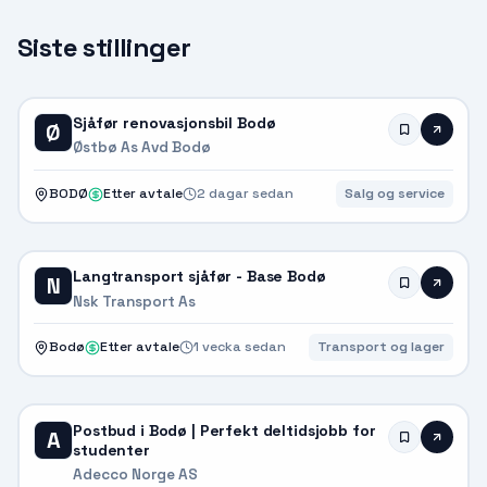
Siste stillinger
Sjåfør renovasjonsbil Bodø
Ø
Østbø As Avd Bodø
BODØ
Etter avtale
2 dagar sedan
Salg og service
Langtransport sjåfør - Base Bodø
N
Nsk Transport As
Bodø
Etter avtale
1 vecka sedan
Transport og lager
Postbud i Bodø | Perfekt deltidsjobb for
A
studenter
Adecco Norge AS