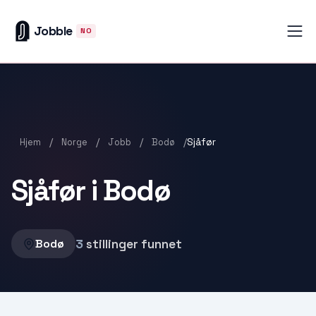
Jobble
NO
/
/
/
/
Sjåfør
Hjem
Norge
Jobb
Bodø
Sjåfør i Bodø
3
stillinger funnet
Bodø