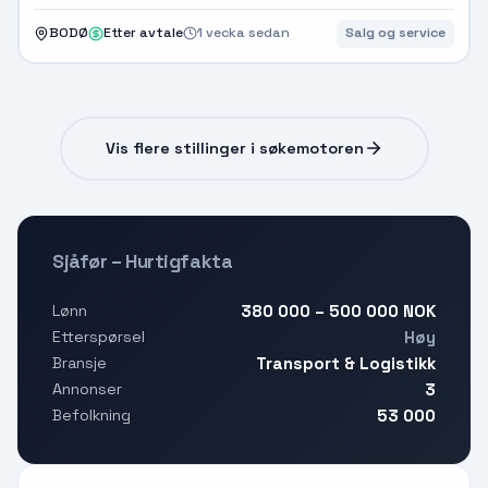
BODØ
Etter avtale
1 vecka sedan
Salg og service
Vis flere stillinger i søkemotoren
Sjåfør – Hurtigfakta
380 000 – 500 000 NOK
Lønn
Høy
Etterspørsel
Transport & Logistikk
Bransje
3
Annonser
53 000
Befolkning