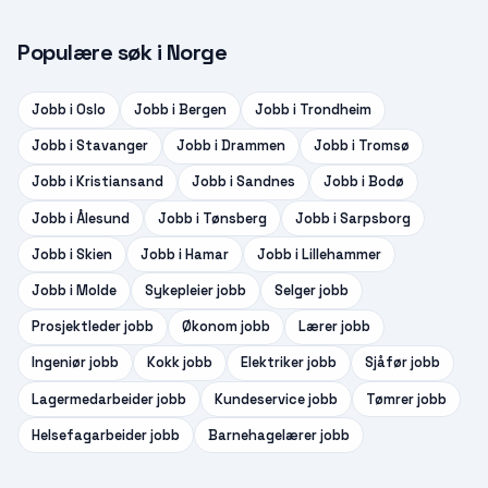
Populære søk i Norge
Jobb i
Oslo
Jobb i
Bergen
Jobb i
Trondheim
Jobb i
Stavanger
Jobb i
Drammen
Jobb i
Tromsø
Jobb i
Kristiansand
Jobb i
Sandnes
Jobb i
Bodø
Jobb i
Ålesund
Jobb i
Tønsberg
Jobb i
Sarpsborg
Jobb i
Skien
Jobb i
Hamar
Jobb i
Lillehammer
Jobb i
Molde
Sykepleier
jobb
Selger
jobb
Prosjektleder
jobb
Økonom
jobb
Lærer
jobb
Ingeniør
jobb
Kokk
jobb
Elektriker
jobb
Sjåfør
jobb
Lagermedarbeider
jobb
Kundeservice
jobb
Tømrer
jobb
Helsefagarbeider
jobb
Barnehagelærer
jobb