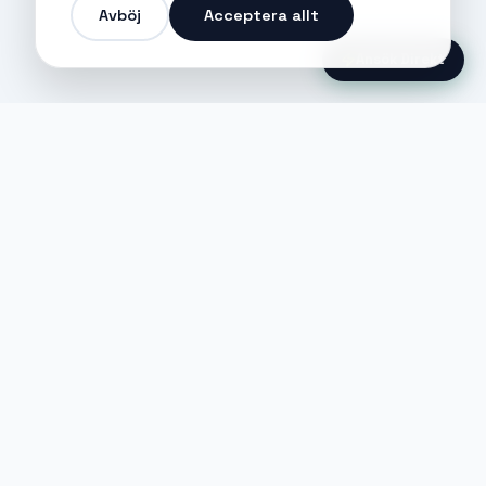
Avböj
Acceptera allt
Ansök Direkt
Jobble
Det modernaste sättet att hitta din
nästa stora möjlighet eller rekrytera
till ditt företag.
©
2026
Hejnord AB (Jobble.se)