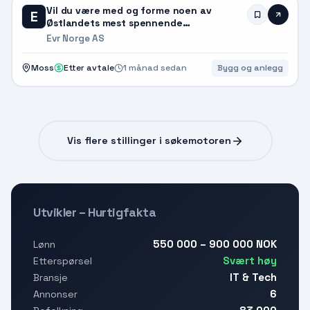
Vil du være med og forme noen av
E
Østlandets mest spennende
byggeprosjekter?
Evr Norge AS
Moss
Etter avtale
1 månad sedan
Bygg og anlegg
Vis flere stillinger i søkemotoren
Utvikler – Hurtigfakta
550 000 – 900 000 NOK
Lønn
Svært høy
Etterspørsel
IT & Tech
Bransje
6
Annonser