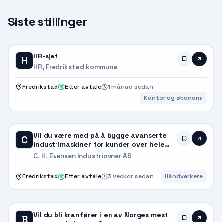
Siste stillinger
HR-sjef
H
HR, Fredrikstad kommune
Fredrikstad
Etter avtale
1 månad sedan
Kontor og økonomi
Vil du være med på å bygge avanserte
C
industrimaskiner for kunder over hele
verden?
C. H. Evensen Industriovner AS
Fredrikstad
Etter avtale
3 veckor sedan
Håndverkere
Vil du bli kranfører i en av Norges mest
B