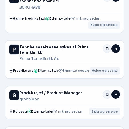
spennende havner?
BORG HAVN
Gamle fredrikstad
Etter avtale
1 månad sedan
Bygg og anlegg
Tannhelsesekretær søkes til Prima
P
Tannklinikk
Prima Tannklinikk As
Fredrikstad
Etter avtale
1 månad sedan
Helse og sosial
Produktsjef / Product Manager
G
gronnjobb
Rolvsøy
Etter avtale
1 månad sedan
Salg og service