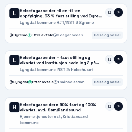
Helsefagarbeider til en-til-en
L
oppfølging, 53 % fast stilling ved Byremo
omsorgssenter
Lyngdal kommune HJT/INST 3 Byremo
Byremo
Etter avtale
5 dagar sedan
Helse og sosial
Helsefagarbeider – fast stilling og
L
vikariat ved institusjon avdeling 2 på
Lyngdal helsehus
Lyngdal kommune INST 2: Helsehuset
Lyngdal
Etter avtale
1 månad sedan
Helse og sosial
Helsefagarbeidere 90% fast og 100%
H
vikariat, avd. Søm/Randesund
Hjemmetjenester øst, Kristiansand
kommune