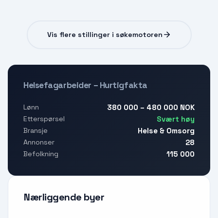
Vis flere stillinger i søkemotoren
Helsefagarbeider – Hurtigfakta
380 000 – 480 000 NOK
Lønn
Svært høy
Etterspørsel
Helse & Omsorg
Bransje
28
Annonser
115 000
Befolkning
Nærliggende byer