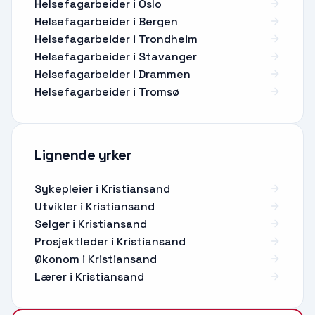
Helsefagarbeider i Oslo
Helsefagarbeider i Bergen
Helsefagarbeider i Trondheim
Helsefagarbeider i Stavanger
Helsefagarbeider i Drammen
Helsefagarbeider i Tromsø
Lignende yrker
Sykepleier
i
Kristiansand
Utvikler
i
Kristiansand
Selger
i
Kristiansand
Prosjektleder
i
Kristiansand
Økonom
i
Kristiansand
Lærer
i
Kristiansand