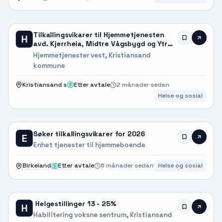
Tilkallingsvikarer til Hjemmetjenesten
H
avd. Kjerrheia, Midtre Vågsbygd og Ytre
Vågsbygd
Hjemmetjenester vest, Kristiansand
kommune
Kristiansand s
Etter avtale
2 månader sedan
Helse og sosial
Søker tilkallingsvikarer for 2026
E
Enhet tjenester til hjemmeboende
Birkeland
Etter avtale
6 månader sedan
Helse og sosial
Helgestillinger 13 - 25%
H
Habilitering voksne sentrum, Kristiansand