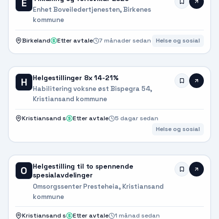
E
Enhet Boveiledertjenesten, Birkenes
kommune
Birkeland
Etter avtale
7 månader sedan
Helse og sosial
Helgestillinger 8x 14-21%
H
Habilitering voksne øst Bispegra 54,
Kristiansand kommune
Kristiansand s
Etter avtale
5 dagar sedan
Helse og sosial
Helgestilling til to spennende
O
spesialavdelinger
Omsorgssenter Presteheia, Kristiansand
kommune
Kristiansand s
Etter avtale
1 månad sedan