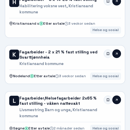
H
Habilitering voksne vest, Kristiansand
kommune
Kristiansand s
Etter avtale
3 veckor sedan
Helse og sosial
Fagarbeider - 2 x 21 % fast stilling ved
K
Svarttjønnheia
Kristiansand kommune
Nodeland
Etter avtale
3 veckor sedan
Helse og sosial
Fagarbeider/Helsefagarbeider 2x65 %
L
fast stilling - våken nattevakt
Livsmestring Barn og unge, Kristiansand
kommune
Søgne
Etter avtale
2 månader sedan
Helse og sosial