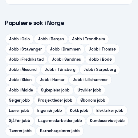
Populære søk i Norge
Jobb i
Oslo
Jobb i
Bergen
Jobb i
Trondheim
Jobb i
Stavanger
Jobb i
Drammen
Jobb i
Tromsø
Jobb i
Fredrikstad
Jobb i
Sandnes
Jobb i
Bodø
Jobb i
Ålesund
Jobb i
Tønsberg
Jobb i
Sarpsborg
Jobb i
Skien
Jobb i
Hamar
Jobb i
Lillehammer
Jobb i
Molde
Sykepleier
jobb
Utvikler
jobb
Selger
jobb
Prosjektleder
jobb
Økonom
jobb
Lærer
jobb
Ingeniør
jobb
Kokk
jobb
Elektriker
jobb
Sjåfør
jobb
Lagermedarbeider
jobb
Kundeservice
jobb
Tømrer
jobb
Barnehagelærer
jobb