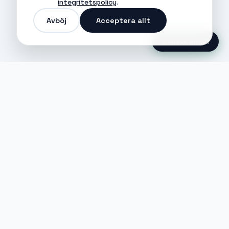
integritetspolicy
.
Avböj
Acceptera allt
Ansök Direkt
Jobble
Det modernaste sättet att hitta din
nästa stora möjlighet eller rekrytera
till ditt företag.