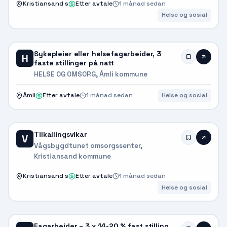
Kristiansand s
Etter avtale
1 månad sedan
Helse og sosial
Sykepleier eller helsefagarbeider, 3
H
faste stillinger på natt
HELSE OG OMSORG, Åmli kommune
Åmli
Etter avtale
1 månad sedan
Helse og sosial
Tilkallingsvikar
V
Vågsbygdtunet omsorgssenter,
Kristiansand kommune
Kristiansand s
Etter avtale
1 månad sedan
Helse og sosial
Fagarbeider – 3 x 14-20 % fast stilling