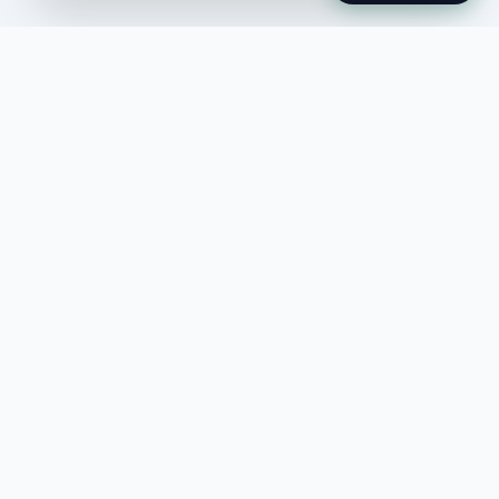
Jobble
Det modernaste sättet att hitta din
nästa stora möjlighet eller rekrytera
till ditt företag.
©
2026
Hejnord AB (Jobble.se)
FÖR JOBBSÖKANDE