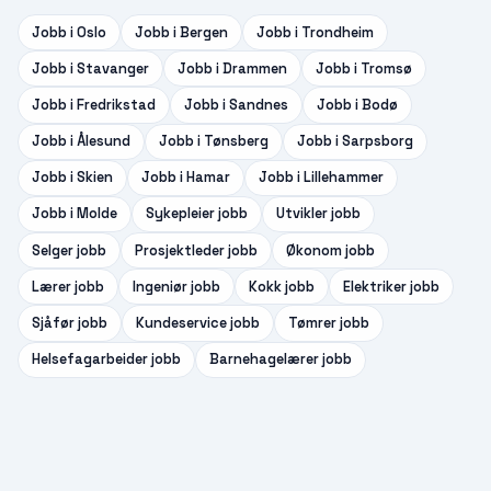
Jobb i
Oslo
Jobb i
Bergen
Jobb i
Trondheim
Jobb i
Stavanger
Jobb i
Drammen
Jobb i
Tromsø
Jobb i
Fredrikstad
Jobb i
Sandnes
Jobb i
Bodø
Jobb i
Ålesund
Jobb i
Tønsberg
Jobb i
Sarpsborg
Jobb i
Skien
Jobb i
Hamar
Jobb i
Lillehammer
Jobb i
Molde
Sykepleier
jobb
Utvikler
jobb
Selger
jobb
Prosjektleder
jobb
Økonom
jobb
Lærer
jobb
Ingeniør
jobb
Kokk
jobb
Elektriker
jobb
Sjåfør
jobb
Kundeservice
jobb
Tømrer
jobb
Helsefagarbeider
jobb
Barnehagelærer
jobb