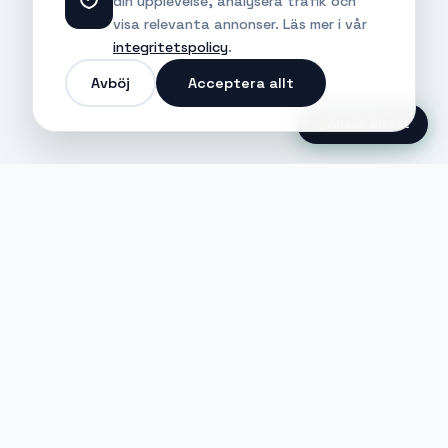
din upplevelse, analysera trafik och
visa relevanta annonser. Läs mer i vår
integritetspolicy
.
Avböj
Acceptera allt
Ansök Direkt
Jobble
Det modernaste sättet att hitta din
nästa stora möjlighet eller rekrytera