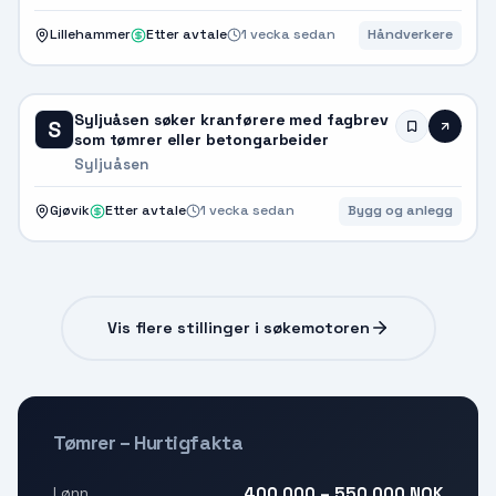
Lillehammer
Etter avtale
1 vecka sedan
Håndverkere
Syljuåsen søker kranførere med fagbrev
S
som tømrer eller betongarbeider
Syljuåsen
Gjøvik
Etter avtale
1 vecka sedan
Bygg og anlegg
Vis flere stillinger i søkemotoren
Tømrer – Hurtigfakta
400 000 – 550 000 NOK
Lønn