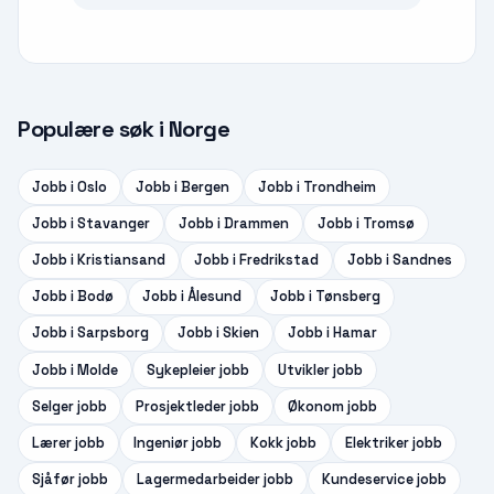
Populære søk i Norge
Jobb i
Oslo
Jobb i
Bergen
Jobb i
Trondheim
Jobb i
Stavanger
Jobb i
Drammen
Jobb i
Tromsø
Jobb i
Kristiansand
Jobb i
Fredrikstad
Jobb i
Sandnes
Jobb i
Bodø
Jobb i
Ålesund
Jobb i
Tønsberg
Jobb i
Sarpsborg
Jobb i
Skien
Jobb i
Hamar
Jobb i
Molde
Sykepleier
jobb
Utvikler
jobb
Selger
jobb
Prosjektleder
jobb
Økonom
jobb
Lærer
jobb
Ingeniør
jobb
Kokk
jobb
Elektriker
jobb
Sjåfør
jobb
Lagermedarbeider
jobb
Kundeservice
jobb