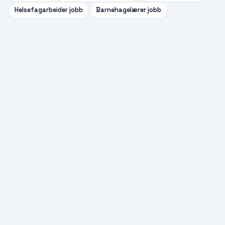
Helsefagarbeider
jobb
Barnehagelærer
jobb