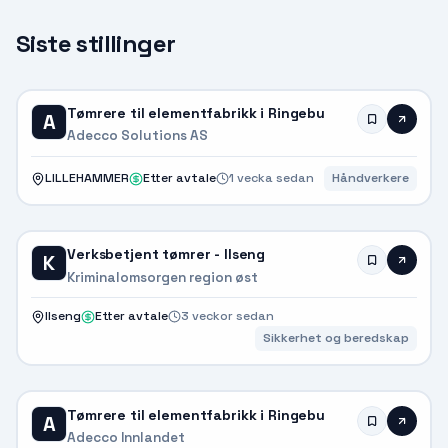
Siste stillinger
Tømrere til elementfabrikk i Ringebu
A
Adecco Solutions AS
LILLEHAMMER
Etter avtale
1 vecka sedan
Håndverkere
Verksbetjent tømrer - Ilseng
K
Kriminalomsorgen region øst
Ilseng
Etter avtale
3 veckor sedan
Sikkerhet og beredskap
Tømrere til elementfabrikk i Ringebu
A
Adecco Innlandet