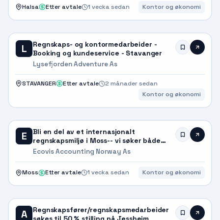
Halsa
Etter avtale
1 vecka sedan
Kontor og økonomi
Regnskaps- og kontormedarbeider -
L
Booking og kundeservice - Stavanger
Lysefjorden Adventure As
STAVANGER
Etter avtale
2 månader sedan
Kontor og økonomi
Bli en del av et internasjonalt
E
regnskapsmiljø i Moss-- vi søker både
regnskapsfører og
Ecovis Accounting Norway As
regnskapsmedarbeider
Moss
Etter avtale
1 vecka sedan
Kontor og økonomi
Regnskapsfører/regnskapsmedarbeider
A
søkes til 50 % stilling på Jessheim