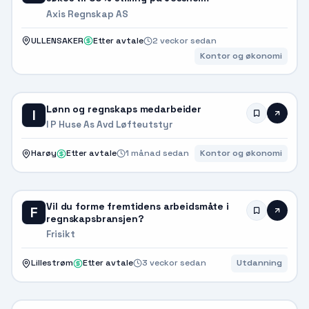
Axis Regnskap AS
ULLENSAKER
Etter avtale
2 veckor sedan
Kontor og økonomi
Lønn og regnskaps medarbeider
I
I P Huse As Avd Løfteutstyr
Harøy
Etter avtale
1 månad sedan
Kontor og økonomi
Vil du forme fremtidens arbeidsmåte i
F
regnskapsbransjen?
Frisikt
Lillestrøm
Etter avtale
3 veckor sedan
Utdanning