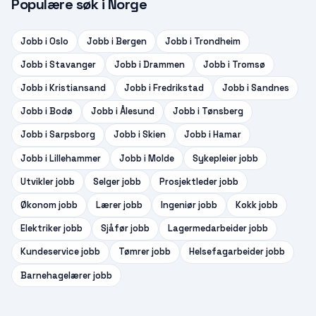
Populære søk i Norge
Jobb i
Oslo
Jobb i
Bergen
Jobb i
Trondheim
Jobb i
Stavanger
Jobb i
Drammen
Jobb i
Tromsø
Jobb i
Kristiansand
Jobb i
Fredrikstad
Jobb i
Sandnes
Jobb i
Bodø
Jobb i
Ålesund
Jobb i
Tønsberg
Jobb i
Sarpsborg
Jobb i
Skien
Jobb i
Hamar
Jobb i
Lillehammer
Jobb i
Molde
Sykepleier
jobb
Utvikler
jobb
Selger
jobb
Prosjektleder
jobb
Økonom
jobb
Lærer
jobb
Ingeniør
jobb
Kokk
jobb
Elektriker
jobb
Sjåfør
jobb
Lagermedarbeider
jobb
Kundeservice
jobb
Tømrer
jobb
Helsefagarbeider
jobb
Barnehagelærer
jobb