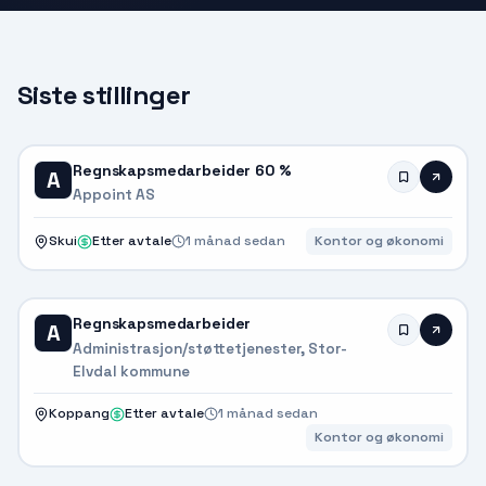
Siste stillinger
Regnskapsmedarbeider 60 %
A
Appoint AS
Skui
Etter avtale
1 månad sedan
Kontor og økonomi
Regnskapsmedarbeider
A
Administrasjon/støttetjenester, Stor-
Elvdal kommune
Koppang
Etter avtale
1 månad sedan
Kontor og økonomi