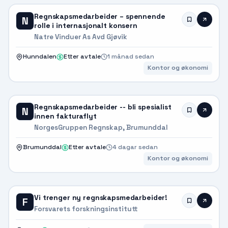
Regnskapsmedarbeider – spennende
N
rolle i internasjonalt konsern
Natre Vinduer As Avd Gjøvik
Hunndalen
Etter avtale
1 månad sedan
Kontor og økonomi
Regnskapsmedarbeider -- bli spesialist
N
innen fakturaflyt
NorgesGruppen Regnskap, Brumunddal
Brumunddal
Etter avtale
4 dagar sedan
Kontor og økonomi
Vi trenger ny regnskapsmedarbeider!
F
Forsvarets forskningsinstitutt