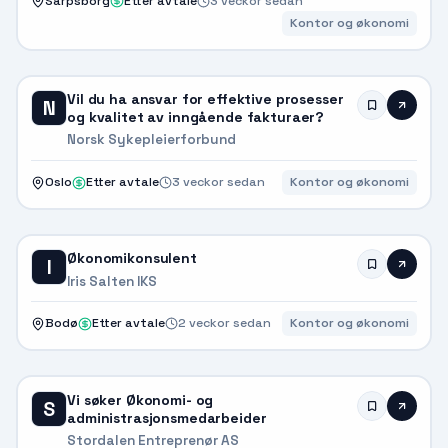
Sarpsborg
Etter avtale
3 veckor sedan
Kontor og økonomi
Vil du ha ansvar for effektive prosesser
N
og kvalitet av inngående fakturaer?
Norsk Sykepleierforbund
Oslo
Etter avtale
3 veckor sedan
Kontor og økonomi
Økonomikonsulent
I
Iris Salten IKS
Bodø
Etter avtale
2 veckor sedan
Kontor og økonomi
Vi søker Økonomi- og
S
administrasjonsmedarbeider
Stordalen Entreprenør AS