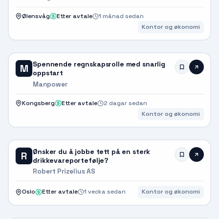
Ølensvåg
Etter avtale
1 månad sedan
Kontor og økonomi
Spennende regnskapsrolle med snarlig
M
oppstart
Manpower
Kongsberg
Etter avtale
2 dagar sedan
Kontor og økonomi
Ønsker du å jobbe tett på en sterk
R
drikkevareportefølje?
Robert Prizelius AS
Oslo
Etter avtale
1 vecka sedan
Kontor og økonomi