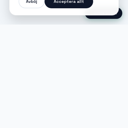
Avböj
Acceptera allt
Ansök Direkt
Jobble
Det modernaste sättet att hitta din
nästa stora möjlighet eller rekrytera
till ditt företag.
©
2026
Hejnord AB (Jobble.se)