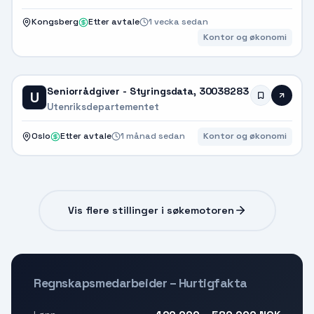
Kongsberg
Etter avtale
1 vecka sedan
Kontor og økonomi
Seniorrådgiver - Styringsdata, 30038283
U
Utenriksdepartementet
Oslo
Etter avtale
1 månad sedan
Kontor og økonomi
Vis flere stillinger i søkemotoren
Regnskapsmedarbeider – Hurtigfakta