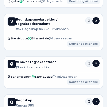
Kjeller
Etter avtale
6 dagar sedan
Kontor og økonomi
Regnskapsmedarbeider /
V
regnskapskonsulent
Vsk Regnskap As Avd Briviksbotn
Breivikbotn
Etter avtale
1 vecka sedan
Kontor og økonomi
Vi søker regnskapsfører
Ø
Økoråd Helgeland As
Sandnessjøen
Etter avtale
1 månad sedan
Kontor og økonomi
Regnskap
O
Omega 365