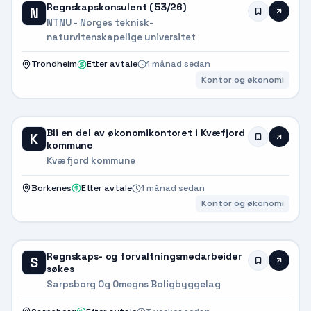
Regnskapskonsulent (53/26)
N
NTNU - Norges teknisk-
naturvitenskapelige universitet
Trondheim
Etter avtale
1 månad sedan
Kontor og økonomi
Bli en del av økonomikontoret i Kvæfjord
K
kommune
Kvæfjord kommune
Borkenes
Etter avtale
1 månad sedan
Kontor og økonomi
Regnskaps- og forvaltningsmedarbeider
S
søkes
Sarpsborg Og Omegns Boligbyggelag