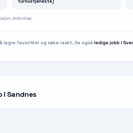
turnustjeneste)
asjon, lederskap
å lagre favoritter og søke raskt. Se også
ledige jobb i Sve
b
i
Sandnes