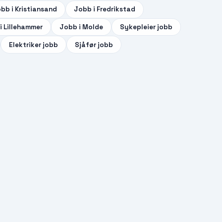
bb i
Kristiansand
Jobb i
Fredrikstad
i
Lillehammer
Jobb i
Molde
Sykepleier
jobb
Elektriker
jobb
Sjåfør
jobb