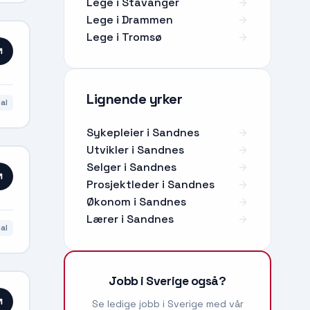
Lege i Stavanger
Lege i Drammen
Lege i Tromsø
Lignende yrker
al
Sykepleier
i
Sandnes
Utvikler
i
Sandnes
Selger
i
Sandnes
Prosjektleder
i
Sandnes
Økonom
i
Sandnes
Lærer
i
Sandnes
al
Jobb i Sverige også?
Se ledige jobb i Sverige med vår