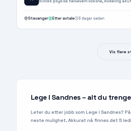
Klinikk psykisk helsevern voksne, Avdeling aku
3 dagar sedan
Stavanger
Etter avtale
Vis flere 
Lege i Sandnes
– alt du trenger
Leter du etter
jobb som Lege
i
Sandnes
? På
neste mulighet.
Akkurat nå finnes det 5 ledi