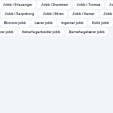
Jobb i
Stavanger
Jobb i
Drammen
Jobb i
Tromsø
Jo
Jobb i
Sarpsborg
Jobb i
Skien
Jobb i
Hamar
Jobb 
Økonom
jobb
Lærer
jobb
Ingeniør
jobb
Kokk
jobb
rer
jobb
Helsefagarbeider
jobb
Barnehagelærer
jobb