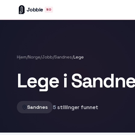
Jobble
NO
Hjem
/
Norge
/
Jobb
/
Sandnes
/
Lege
Lege i Sandn
5
stillinger funnet
Sandnes