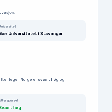
ovasjon.
Universitet
Nær Universitetet i Stavanger
etter
lege
i Norge er
svært høy
og
Etterspørsel
Svært høy