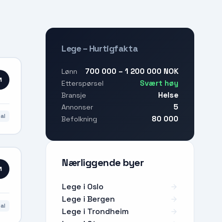
Lege – Hurtigfakta
700 000 – 1 200 000 NOK
Lønn
Svært høy
Etterspørsel
Helse
Bransje
5
Annonser
al
80 000
Befolkning
Nærliggende byer
Lege i Oslo
Lege i Bergen
al
Lege i Trondheim