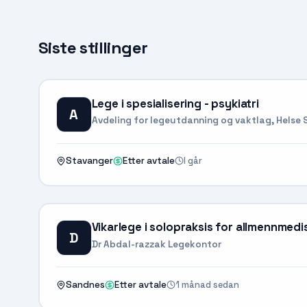
Siste stillinger
Lege i spesialisering - psykiatri
A
Avdeling for legeutdanning og vaktlag, Helse 
I går
Stavanger
Etter avtale
Vikarlege i solopraksis for allmennmedi
D
Dr Abdal-razzak Legekontor
1 månad sedan
Sandnes
Etter avtale