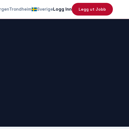
rgen
Trondheim
Sverige
Logg Inn
Legg ut Jobb