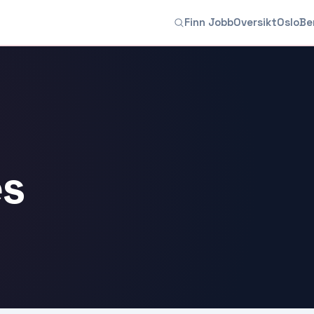
Finn Jobb
Oversikt
Oslo
Be
es