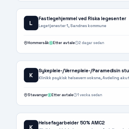
Fastlegehjemmel ved Riska legesenter
L
Legetjenester 1, Sandnes kommune
2 dagar sedan
Hommersåk
Etter avtale
Sykepleie-/Vernepleie-/Paramedisin stud
K
Klinikk psykisk helsevern voksne, Avdeling aku
1 vecka sedan
Stavanger
Etter avtale
Helsefagarbeider 50% AMC2
K