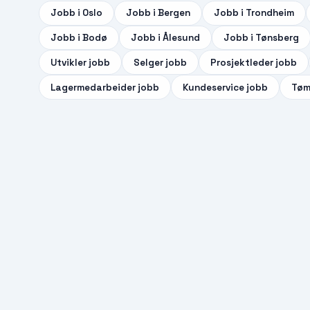
Jobb i
Oslo
Jobb i
Bergen
Jobb i
Trondheim
Jobb i
Bodø
Jobb i
Ålesund
Jobb i
Tønsberg
Utvikler
jobb
Selger
jobb
Prosjektleder
jobb
Lagermedarbeider
jobb
Kundeservice
jobb
Tøm