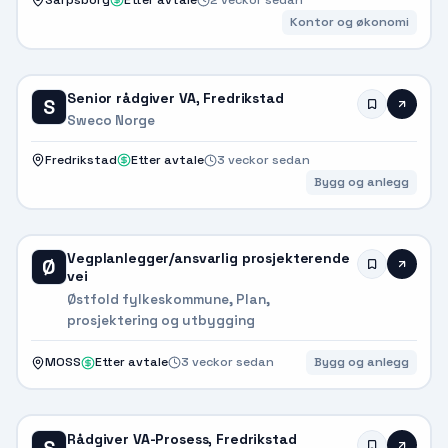
Kontor og økonomi
Senior rådgiver VA, Fredrikstad
S
Sweco Norge
Fredrikstad
Etter avtale
3 veckor sedan
Bygg og anlegg
Vegplanlegger/ansvarlig prosjekterende
Ø
vei
Østfold fylkeskommune, Plan,
prosjektering og utbygging
MOSS
Etter avtale
3 veckor sedan
Bygg og anlegg
Rådgiver VA-Prosess, Fredrikstad
S