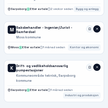
Sarpsborg
Etter avtale
2 veckor sedan
Bygg og anlegg
Saksbehandler - Ingeniør/Jurist -
M
Samferdsel
Moss kommune
Moss
Etter avtale
1 månad sedan
Kontor og økonomi
Drift- og vedlikeholdsansvarlig
K
pumpestasjoner
Kommuneområde teknisk, Sarpsborg
kommune
Sarpsborg
Etter avtale
1 månad sedan
Industri og produksjon