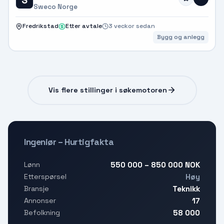
Sweco Norge
Fredrikstad
Etter avtale
3 veckor sedan
Bygg og anlegg
Vis flere stillinger i søkemotoren
Ingeniør – Hurtigfakta
550 000 – 850 000 NOK
Lønn
Høy
Etterspørsel
Teknikk
Bransje
17
Annonser
58 000
Befolkning