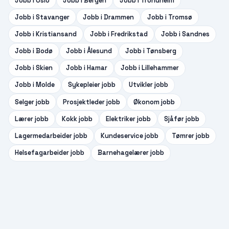
Jobb i
Oslo
Jobb i
Bergen
Jobb i
Trondheim
Jobb i
Stavanger
Jobb i
Drammen
Jobb i
Tromsø
Jobb i
Kristiansand
Jobb i
Fredrikstad
Jobb i
Sandnes
Jobb i
Bodø
Jobb i
Ålesund
Jobb i
Tønsberg
Jobb i
Skien
Jobb i
Hamar
Jobb i
Lillehammer
Jobb i
Molde
Sykepleier
jobb
Utvikler
jobb
Selger
jobb
Prosjektleder
jobb
Økonom
jobb
Lærer
jobb
Kokk
jobb
Elektriker
jobb
Sjåfør
jobb
Lagermedarbeider
jobb
Kundeservice
jobb
Tømrer
jobb
Helsefagarbeider
jobb
Barnehagelærer
jobb