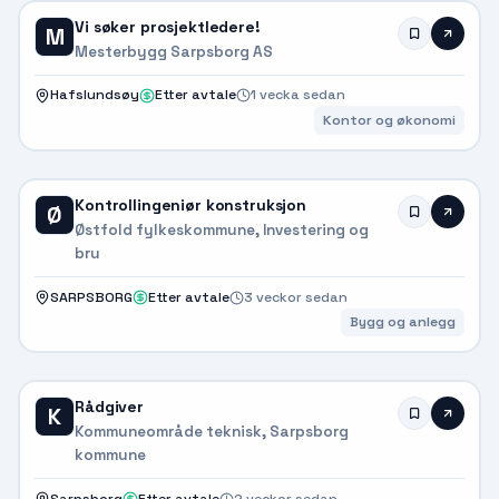
Vi søker prosjektledere!
M
Mesterbygg Sarpsborg AS
Hafslundsøy
Etter avtale
1 vecka sedan
Kontor og økonomi
Kontrollingeniør konstruksjon
Ø
Østfold fylkeskommune, Investering og
bru
SARPSBORG
Etter avtale
3 veckor sedan
Bygg og anlegg
Rådgiver
K
Kommuneområde teknisk, Sarpsborg
kommune
Sarpsborg
Etter avtale
2 veckor sedan