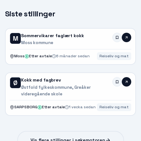
Siste stillinger
Sommervikarer faglært kokk
M
Moss kommune
Moss
Etter avtale
6 månader sedan
Reiseliv og mat
Kokk med fagbrev
Ø
Østfold fylkeskommune, Greåker
videregående skole
SARPSBORG
Etter avtale
1 vecka sedan
Reiseliv og mat
Vis flere stillinger i søkemotoren