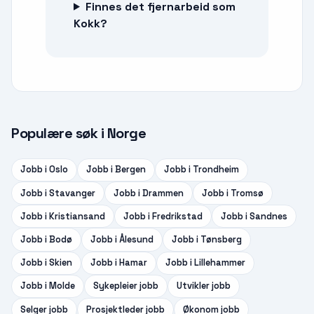
Finnes det fjernarbeid som
Kokk?
Populære søk i Norge
Jobb i
Oslo
Jobb i
Bergen
Jobb i
Trondheim
Jobb i
Stavanger
Jobb i
Drammen
Jobb i
Tromsø
Jobb i
Kristiansand
Jobb i
Fredrikstad
Jobb i
Sandnes
Jobb i
Bodø
Jobb i
Ålesund
Jobb i
Tønsberg
Jobb i
Skien
Jobb i
Hamar
Jobb i
Lillehammer
Jobb i
Molde
Sykepleier
jobb
Utvikler
jobb
Selger
jobb
Prosjektleder
jobb
Økonom
jobb