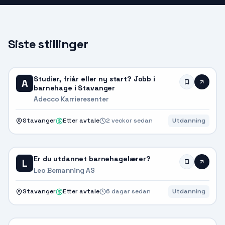
Siste stillinger
Studier, friår eller ny start? Jobb i
A
barnehage i Stavanger
Adecco Karrieresenter
Stavanger
Etter avtale
2 veckor sedan
Utdanning
Er du utdannet barnehagelærer?
L
Leo Bemanning AS
Stavanger
Etter avtale
6 dagar sedan
Utdanning