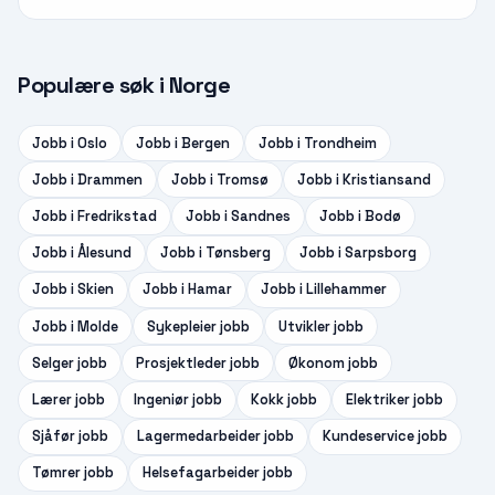
Populære søk i Norge
Jobb i
Oslo
Jobb i
Bergen
Jobb i
Trondheim
Jobb i
Drammen
Jobb i
Tromsø
Jobb i
Kristiansand
Jobb i
Fredrikstad
Jobb i
Sandnes
Jobb i
Bodø
Jobb i
Ålesund
Jobb i
Tønsberg
Jobb i
Sarpsborg
Jobb i
Skien
Jobb i
Hamar
Jobb i
Lillehammer
Jobb i
Molde
Sykepleier
jobb
Utvikler
jobb
Selger
jobb
Prosjektleder
jobb
Økonom
jobb
Lærer
jobb
Ingeniør
jobb
Kokk
jobb
Elektriker
jobb
Sjåfør
jobb
Lagermedarbeider
jobb
Kundeservice
jobb
Tømrer
jobb
Helsefagarbeider
jobb