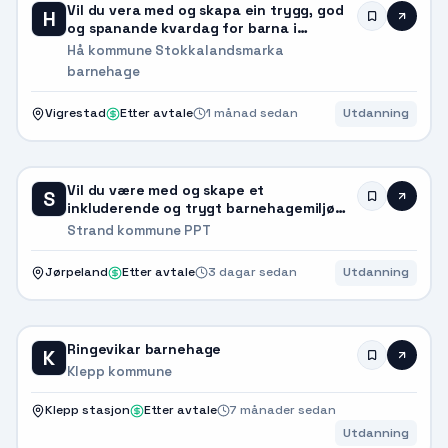
Vil du vera med og skapa ein trygg, god
H
og spanande kvardag for barna i
Stokkalandsmarka barnehage?
Hå kommune Stokkalandsmarka
barnehage
Vigrestad
Etter avtale
1 månad sedan
Utdanning
Vil du være med og skape et
S
inkluderende og trygt barnehagemiljø
for alle barn?
Strand kommune PPT
Jørpeland
Etter avtale
3 dagar sedan
Utdanning
Ringevikar barnehage
K
Klepp kommune
Klepp stasjon
Etter avtale
7 månader sedan
Utdanning