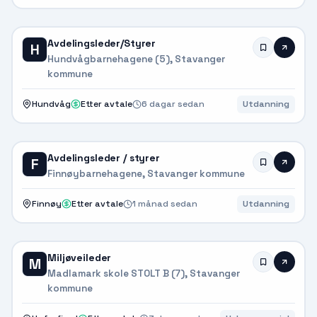
Avdelingsleder/Styrer
H
Hundvågbarnehagene (5), Stavanger
kommune
Hundvåg
Etter avtale
6 dagar sedan
Utdanning
Avdelingsleder / styrer
F
Finnøybarnehagene, Stavanger kommune
Finnøy
Etter avtale
1 månad sedan
Utdanning
Miljøveileder
M
Madlamark skole STOLT B (7), Stavanger
kommune