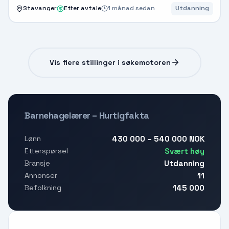
Stavanger
Etter avtale
1 månad sedan
Utdanning
Vis flere stillinger i søkemotoren
Barnehagelærer – Hurtigfakta
430 000 – 540 000 NOK
Lønn
Svært høy
Etterspørsel
Utdanning
Bransje
11
Annonser
145 000
Befolkning