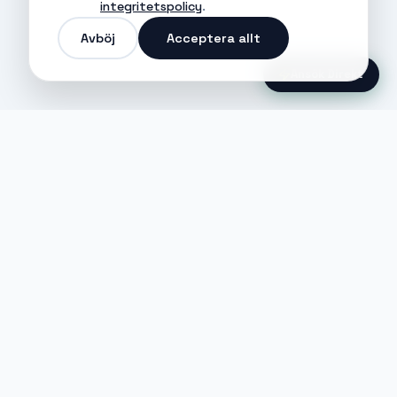
integritetspolicy
.
Avböj
Acceptera allt
Ansök Direkt
Jobble
Det modernaste sättet att hitta din
nästa stora möjlighet eller rekrytera
till ditt företag.