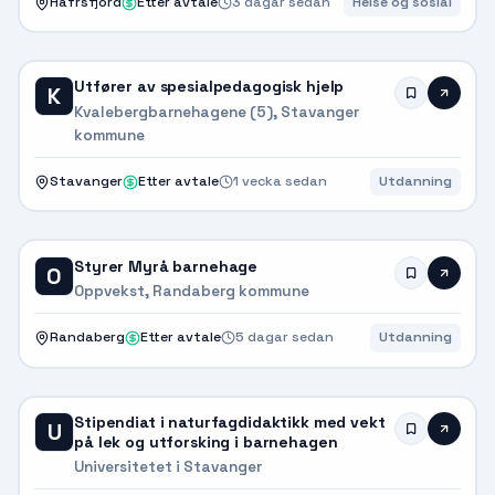
Hafrsfjord
Etter avtale
3 dagar sedan
Helse og sosial
Utfører av spesialpedagogisk hjelp
K
Kvalebergbarnehagene (5), Stavanger
kommune
Stavanger
Etter avtale
1 vecka sedan
Utdanning
Styrer Myrå barnehage
O
Oppvekst, Randaberg kommune
Randaberg
Etter avtale
5 dagar sedan
Utdanning
Stipendiat i naturfagdidaktikk med vekt
U
på lek og utforsking i barnehagen
Universitetet i Stavanger