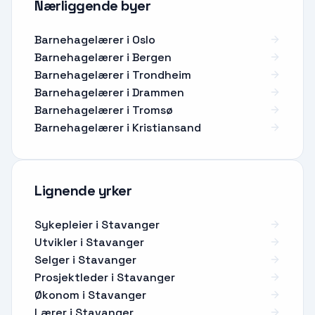
Nærliggende byer
Barnehagelærer i Oslo
Barnehagelærer i Bergen
Barnehagelærer i Trondheim
Barnehagelærer i Drammen
Barnehagelærer i Tromsø
Barnehagelærer i Kristiansand
Lignende yrker
Sykepleier
i
Stavanger
Utvikler
i
Stavanger
Selger
i
Stavanger
Prosjektleder
i
Stavanger
Økonom
i
Stavanger
Lærer
i
Stavanger