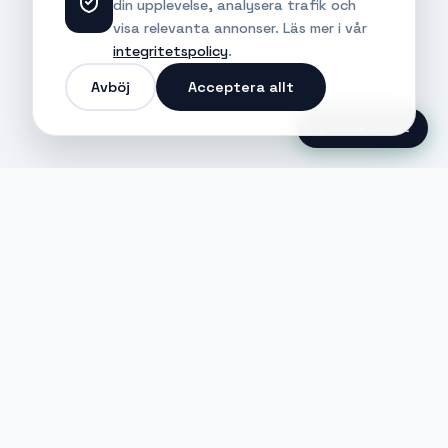
din upplevelse, analysera trafik och
visa relevanta annonser. Läs mer i vår
integritetspolicy
.
Avböj
Acceptera allt
Ansök Direkt
Jobble
Det modernaste sättet att hitta din
nästa stora möjlighet eller rekrytera