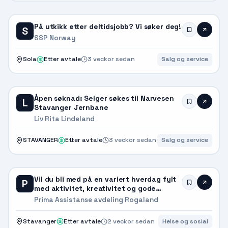
På utkikk etter deltidsjobb? Vi søker deg!
S
SSP Norway
Sola
Etter avtale
3 veckor sedan
Salg og service
Åpen søknad: Selger søkes til Narvesen
L
Stavanger Jernbane
Liv Rita Lindeland
STAVANGER
Etter avtale
3 veckor sedan
Salg og service
Vil du bli med på en variert hverdag fylt
P
med aktivitet, kreativitet og gode
øyeblikk?
Prima Assistanse avdeling Rogaland
Stavanger
Etter avtale
2 veckor sedan
Helse og sosial