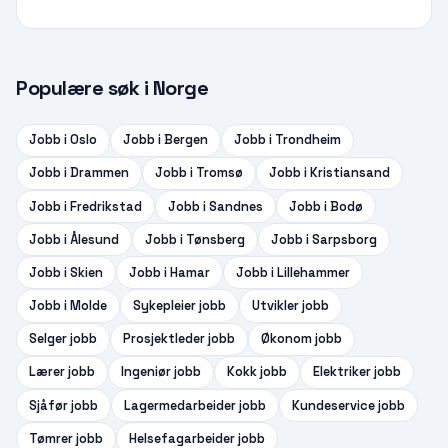
Populære søk i Norge
Jobb i
Oslo
Jobb i
Bergen
Jobb i
Trondheim
Jobb i
Drammen
Jobb i
Tromsø
Jobb i
Kristiansand
Jobb i
Fredrikstad
Jobb i
Sandnes
Jobb i
Bodø
Jobb i
Ålesund
Jobb i
Tønsberg
Jobb i
Sarpsborg
Jobb i
Skien
Jobb i
Hamar
Jobb i
Lillehammer
Jobb i
Molde
Sykepleier
jobb
Utvikler
jobb
Selger
jobb
Prosjektleder
jobb
Økonom
jobb
Lærer
jobb
Ingeniør
jobb
Kokk
jobb
Elektriker
jobb
Sjåfør
jobb
Lagermedarbeider
jobb
Kundeservice
jobb
Tømrer
jobb
Helsefagarbeider
jobb