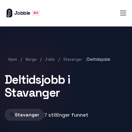
Jobble
NO
/
/
/
/
Deltidsjobb
Hjem
Norge
Jobb
Stavanger
Deltidsjobb i
Stavanger
7
stillinger funnet
Stavanger