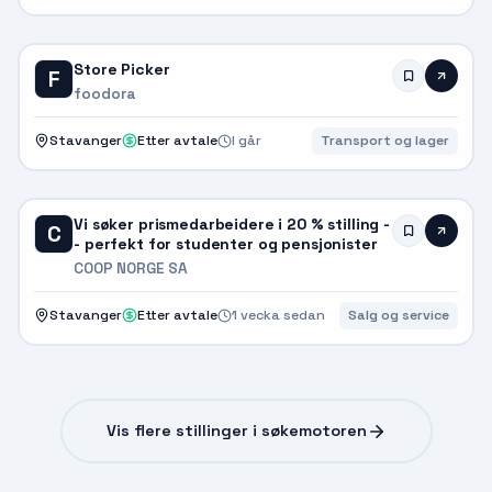
Store Picker
F
foodora
Stavanger
Etter avtale
I går
Transport og lager
Vi søker prismedarbeidere i 20 % stilling -
C
- perfekt for studenter og pensjonister
COOP NORGE SA
Stavanger
Etter avtale
1 vecka sedan
Salg og service
Vis flere stillinger i søkemotoren