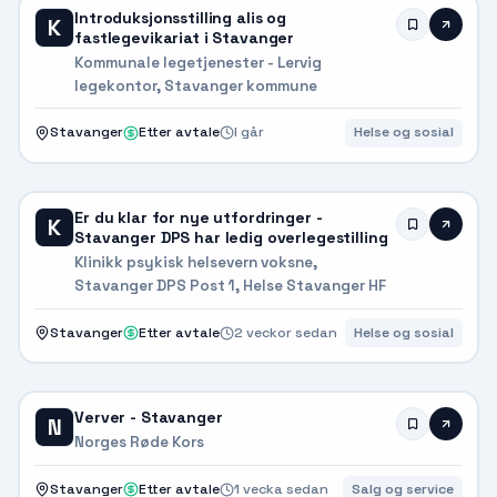
Introduksjonsstilling alis og
K
fastlegevikariat i Stavanger
Kommunale legetjenester - Lervig
legekontor, Stavanger kommune
Stavanger
Etter avtale
I går
Helse og sosial
Er du klar for nye utfordringer -
K
Stavanger DPS har ledig overlegestilling
Klinikk psykisk helsevern voksne,
Stavanger DPS Post 1, Helse Stavanger HF
Stavanger
Etter avtale
2 veckor sedan
Helse og sosial
Verver - Stavanger
N
Norges Røde Kors
Stavanger
Etter avtale
1 vecka sedan
Salg og service