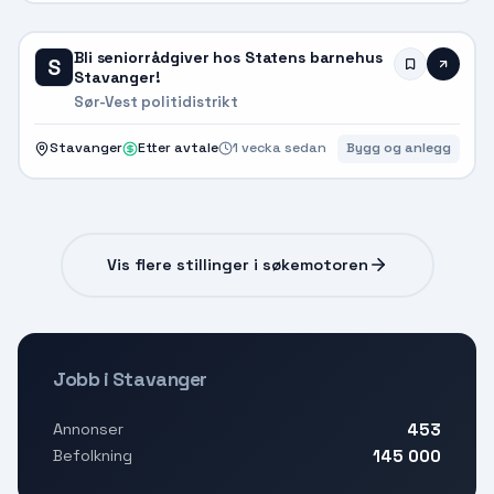
Bli seniorrådgiver hos Statens barnehus
S
Stavanger!
Sør-Vest politidistrikt
Stavanger
Etter avtale
1 vecka sedan
Bygg og anlegg
Vis flere stillinger i søkemotoren
Jobb i Stavanger
453
Annonser
145 000
Befolkning