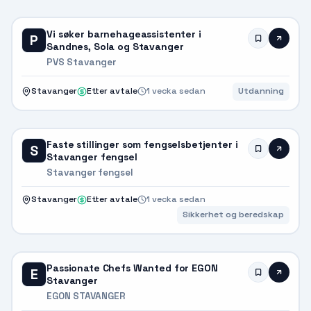
Vi søker barnehageassistenter i
P
Sandnes, Sola og Stavanger
PVS Stavanger
Stavanger
Etter avtale
1 vecka sedan
Utdanning
Faste stillinger som fengselsbetjenter i
S
Stavanger fengsel
Stavanger fengsel
Stavanger
Etter avtale
1 vecka sedan
Sikkerhet og beredskap
Passionate Chefs Wanted for EGON
E
Stavanger
EGON STAVANGER