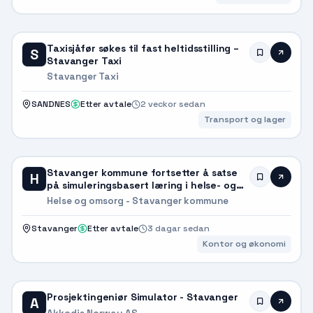
Taxisjåfør søkes til fast heltidsstilling –
S
Stavanger Taxi
Stavanger Taxi
SANDNES
Etter avtale
2 veckor sedan
Transport og lager
Stavanger kommune fortsetter å satse
H
på simuleringsbasert læring i helse- og
velferdstjenestene
Helse og omsorg - Stavanger kommune
Stavanger
Etter avtale
3 dagar sedan
Kontor og økonomi
Prosjektingeniør Simulator - Stavanger
A