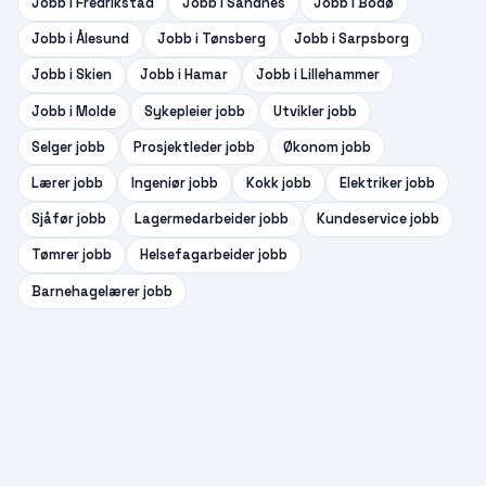
Jobb i
Fredrikstad
Jobb i
Sandnes
Jobb i
Bodø
Jobb i
Ålesund
Jobb i
Tønsberg
Jobb i
Sarpsborg
Jobb i
Skien
Jobb i
Hamar
Jobb i
Lillehammer
Jobb i
Molde
Sykepleier
jobb
Utvikler
jobb
Selger
jobb
Prosjektleder
jobb
Økonom
jobb
Lærer
jobb
Ingeniør
jobb
Kokk
jobb
Elektriker
jobb
Sjåfør
jobb
Lagermedarbeider
jobb
Kundeservice
jobb
Tømrer
jobb
Helsefagarbeider
jobb
Barnehagelærer
jobb