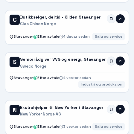
Butikkselger, deltid - Kilden Stavanger
C
Clas Ohlson Norge
Stavanger
Etter avtale
4 dagar sedan
Salg og service
Seniorrådgiver VVS og energi, Stavanger
S
Sweco Norge
Stavanger
Etter avtale
4 veckor sedan
Industri og produksjon
Ekstrahjelper til New Yorker i Stavanger
N
New Yorker Norge AS
Stavanger
Etter avtale
3 veckor sedan
Salg og service