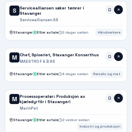
Servicealliansen søker tømrer i
S
Stavanger
Servicealliansen AS
Stavanger
Etter avtale
2 dagar sedan
Håndverkere
Chef, Spiseriet, Stavanger Konserthus
M
MAESTRO F & B AS
Stavanger
Etter avtale
4 dagar sedan
Reiseliv og mat
Prosessoperatør: Produksjon av
M
kjæledyrfôr i Stavanger!
MarinPet
Stavanger
Etter avtale
2 veckor sedan
Industri og produksjon