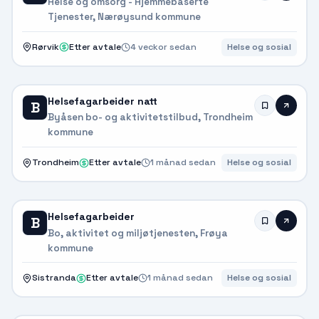
Helse og omsorg - Hjemmebaserte
Tjenester, Nærøysund kommune
Rørvik
Etter avtale
4 veckor sedan
Helse og sosial
Helsefagarbeider natt
B
Byåsen bo- og aktivitetstilbud, Trondheim
kommune
Trondheim
Etter avtale
1 månad sedan
Helse og sosial
Helsefagarbeider
B
Bo, aktivitet og miljøtjenesten, Frøya
kommune
Sistranda
Etter avtale
1 månad sedan
Helse og sosial