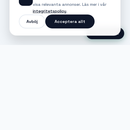
visa relevanta annonser. Läs mer i vår
integritetspolicy
.
Avböj
Acceptera allt
Ansök Direkt
Jobble
Det modernaste sättet att hitta din
nästa stora möjlighet eller rekrytera
till ditt företag.