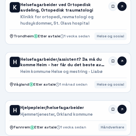
Helsefagarbeider ved Ortopedisk
K
avdeling, Ortopedisk traumatologi
Klinikk for ortopedi, revmatologi og
hudsykdommer, St. Olavs hospital
Trondheim
Etter avtale
1 vecka sedan
Helse og sosial
Helsefagarbeider/assistent? Da må du
H
komme Heim – her får du det beste av
det meste!
Heim kommune Helse og mestring - Liabø
Vågland
Etter avtale
1 månad sedan
Helse og sosial
Hjelpepleier/helsefagarbeider
H
Hjemmetjenester, Orkland kommune
Fannrem
Etter avtale
1 vecka sedan
Håndverkere