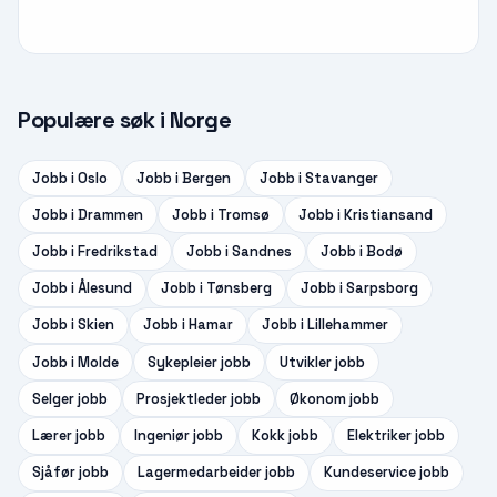
Populære søk i Norge
Jobb i
Oslo
Jobb i
Bergen
Jobb i
Stavanger
Jobb i
Drammen
Jobb i
Tromsø
Jobb i
Kristiansand
Jobb i
Fredrikstad
Jobb i
Sandnes
Jobb i
Bodø
Jobb i
Ålesund
Jobb i
Tønsberg
Jobb i
Sarpsborg
Jobb i
Skien
Jobb i
Hamar
Jobb i
Lillehammer
Jobb i
Molde
Sykepleier
jobb
Utvikler
jobb
Selger
jobb
Prosjektleder
jobb
Økonom
jobb
Lærer
jobb
Ingeniør
jobb
Kokk
jobb
Elektriker
jobb
Sjåfør
jobb
Lagermedarbeider
jobb
Kundeservice
jobb