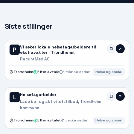
Siste stillinger
Vi søker lokale helsefagarbeidere til
P
ekstravakter i Trondheim!
PacuraMed AS
Trondheim
Etter avtale
1 månad sedan
Helse og sosial
Helsefagarbeider
L
Lade bo- og aktivitetstilbud, Trondheim
kommune
Trondheim
Etter avtale
1 vecka sedan
Helse og sosial