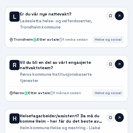
Er du vår nye nattevakt?
L
Ladesletta helse- og velferdssenter,
Trondheim kommune
Trondheim
Etter avtale
1 vecka sedan
Helse og sosial
Vil du bli en del av vårt engasjerte
R
nattvaktsteam?
Røros kommune Institusjonsbaserte
tjenester
Røros
Etter avtale
1 månad sedan
Helse og sosial
Helsefagarbeider/assistent? Da må du
H
komme Heim – her får du det beste av
det meste!
Heim kommune Helse og mestring - Liabø