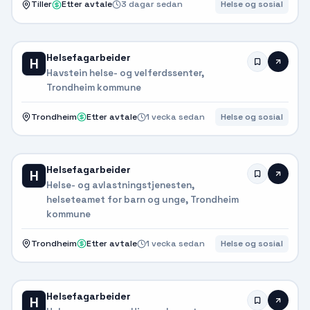
Tiller
Etter avtale
3 dagar sedan
Helse og sosial
Helsefagarbeider
H
Havstein helse- og velferdssenter,
Trondheim kommune
Trondheim
Etter avtale
1 vecka sedan
Helse og sosial
Helsefagarbeider
H
Helse- og avlastningstjenesten,
helseteamet for barn og unge, Trondheim
kommune
Trondheim
Etter avtale
1 vecka sedan
Helse og sosial
Helsefagarbeider
H