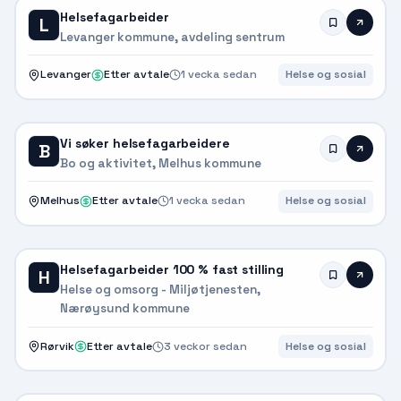
Helsefagarbeider
L
Levanger kommune, avdeling sentrum
Levanger
Etter avtale
1 vecka sedan
Helse og sosial
Vi søker helsefagarbeidere
B
Bo og aktivitet, Melhus kommune
Melhus
Etter avtale
1 vecka sedan
Helse og sosial
Helsefagarbeider 100 % fast stilling
H
Helse og omsorg - Miljøtjenesten,
Nærøysund kommune
Rørvik
Etter avtale
3 veckor sedan
Helse og sosial