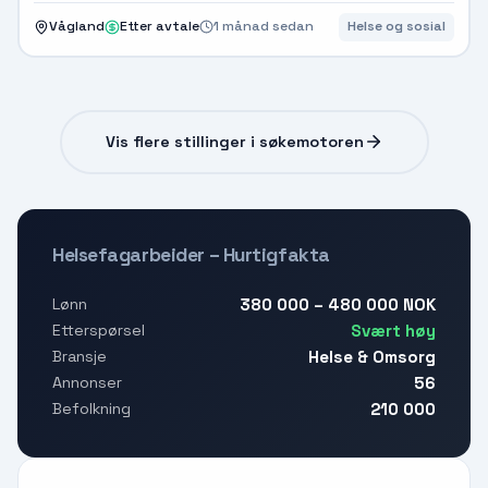
Vågland
Etter avtale
1 månad sedan
Helse og sosial
Vis flere stillinger i søkemotoren
Helsefagarbeider – Hurtigfakta
380 000 – 480 000 NOK
Lønn
Svært høy
Etterspørsel
Helse & Omsorg
Bransje
56
Annonser
210 000
Befolkning