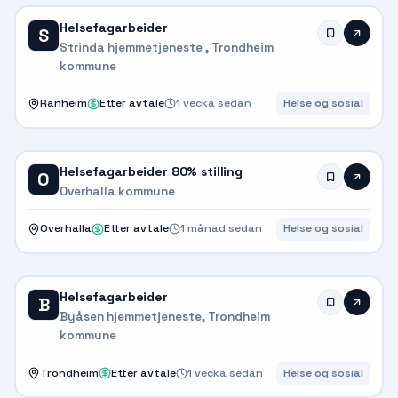
Helsefagarbeider
S
Strinda hjemmetjeneste , Trondheim
kommune
Ranheim
Etter avtale
1 vecka sedan
Helse og sosial
Helsefagarbeider 80% stilling
O
Overhalla kommune
Overhalla
Etter avtale
1 månad sedan
Helse og sosial
Helsefagarbeider
B
Byåsen hjemmetjeneste, Trondheim
kommune
Trondheim
Etter avtale
1 vecka sedan
Helse og sosial