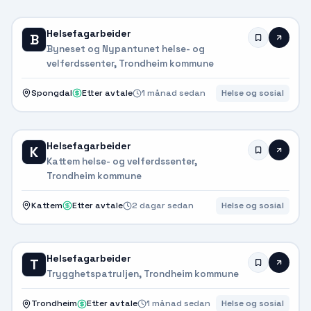
Helsefagarbeider
B
Byneset og Nypantunet helse- og
velferdssenter, Trondheim kommune
Spongdal
Etter avtale
1 månad sedan
Helse og sosial
Helsefagarbeider
K
Kattem helse- og velferdssenter,
Trondheim kommune
Kattem
Etter avtale
2 dagar sedan
Helse og sosial
Helsefagarbeider
T
Trygghetspatruljen, Trondheim kommune
Trondheim
Etter avtale
1 månad sedan
Helse og sosial