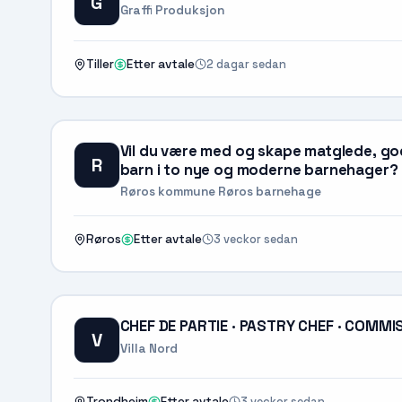
G
Graffi Produksjon
2 dagar sedan
Tiller
Etter avtale
Vil du være med og skape matglede, go
R
barn i to nye og moderne barnehager?
Røros kommune Røros barnehage
3 veckor sedan
Røros
Etter avtale
CHEF DE PARTIE · PASTRY CHEF · COMMI
V
Villa Nord
3 veckor sedan
Trondheim
Etter avtale