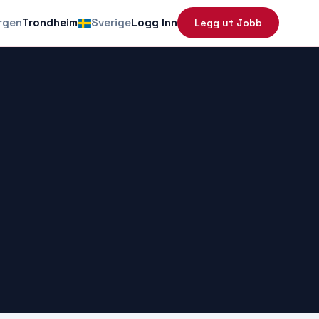
rgen
Trondheim
Sverige
Logg Inn
Legg ut Jobb