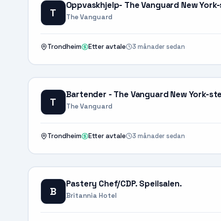
Oppvaskhjelp- The Vanguard New York-
T
The Vanguard
3 månader sedan
Trondheim
Etter avtale
Bartender - The Vanguard New York-st
T
The Vanguard
3 månader sedan
Trondheim
Etter avtale
Pastery Chef/CDP. Speilsalen.
B
Britannia Hotel