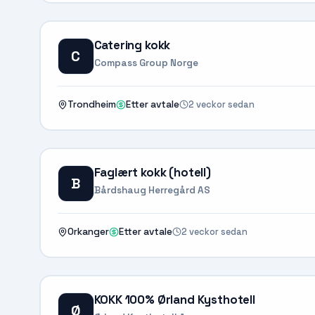
Catering kokk
C
Compass Group Norge
2 veckor sedan
Trondheim
Etter avtale
Faglært kokk (hotell)
B
Bårdshaug Herregård AS
2 veckor sedan
Orkanger
Etter avtale
KOKK 100% Ørland Kysthotell
Ø