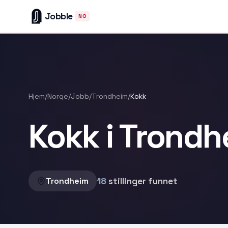
Jobble
NO
Hjem
/
Norge
/
Jobb
/
Trondheim
/
Kokk
Kokk i Trondh
18
stillinger funnet
Trondheim