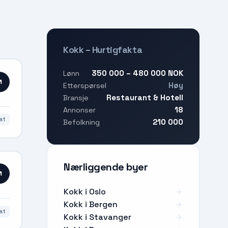
Kokk – Hurtigfakta
350 000 – 480 000 NOK
Lønn
Høy
Etterspørsel
Restaurant & Hotell
Bransje
18
Annonser
at
210 000
Befolkning
Nærliggende byer
Kokk i Oslo
Kokk i Bergen
at
Kokk i Stavanger