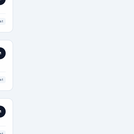
at
at
at