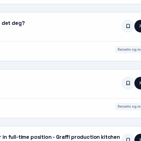
r det deg?
Reiseliv og m
Reiseliv og m
n full-time position - Graffi production kitchen