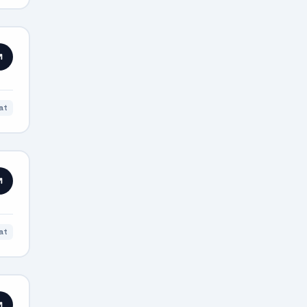
at
at