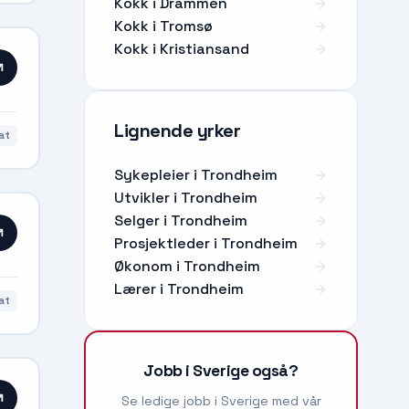
Kokk i Drammen
Kokk i Tromsø
Kokk i Kristiansand
Lignende yrker
at
Sykepleier
i
Trondheim
Utvikler
i
Trondheim
Selger
i
Trondheim
Prosjektleder
i
Trondheim
Økonom
i
Trondheim
Lærer
i
Trondheim
at
Jobb i Sverige også?
Se ledige jobb i Sverige med vår