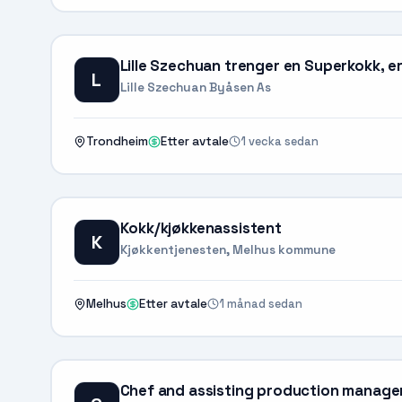
Lille Szechuan trenger en Superkokk, e
L
Lille Szechuan Byåsen As
1 vecka sedan
Trondheim
Etter avtale
Kokk/kjøkkenassistent
K
Kjøkkentjenesten, Melhus kommune
1 månad sedan
Melhus
Etter avtale
Chef and assisting production manager i