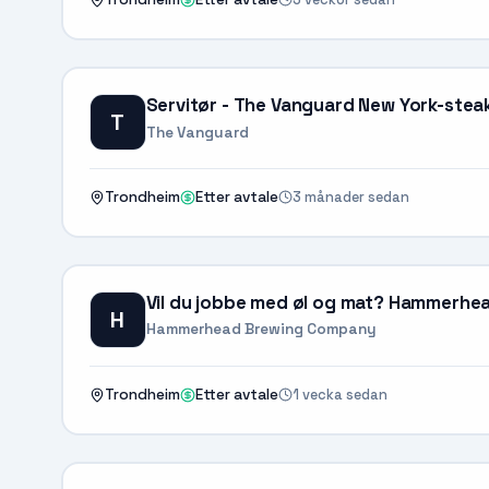
Servitør - The Vanguard New York-ste
T
The Vanguard
3 månader sedan
Trondheim
Etter avtale
Vil du jobbe med øl og mat? Hammerhead
H
Hammerhead Brewing Company
1 vecka sedan
Trondheim
Etter avtale