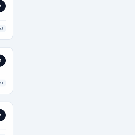
at
at