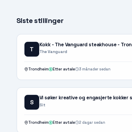
Siste stillinger
Kokk - The Vanguard steakhouse - Tro
T
The Vanguard
3 månader sedan
Trondheim
Etter avtale
Vi søker kreative og engasjerte kokker s
S
Sit
2 dagar sedan
Trondheim
Etter avtale