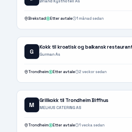
Ørland Kysthotell As
1 månad sedan
Brekstad
Etter avtale
Kokk til kroatisk og balkansk restauran
G
Gurman As
2 veckor sedan
Trondheim
Etter avtale
Grillkokk til Trondheim Biffhus
M
MELHUS CATERING AS
1 vecka sedan
Trondheim
Etter avtale