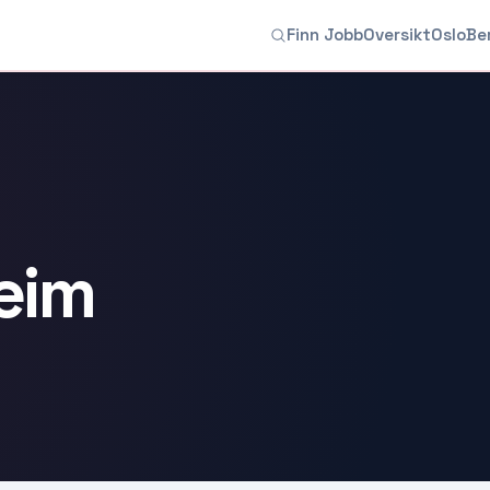
Finn Jobb
Oversikt
Oslo
Be
eim