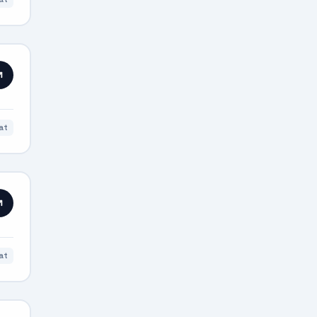
at
at