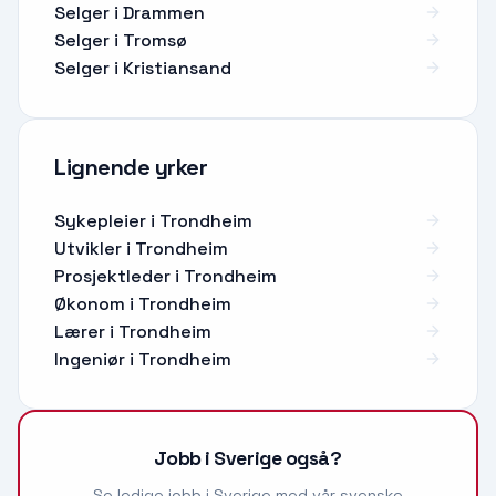
Selger i Drammen
Selger i Tromsø
Selger i Kristiansand
Lignende yrker
Sykepleier
i
Trondheim
Utvikler
i
Trondheim
Prosjektleder
i
Trondheim
Økonom
i
Trondheim
Lærer
i
Trondheim
Ingeniør
i
Trondheim
Jobb i Sverige også?
Se ledige jobb i Sverige med vår svenske