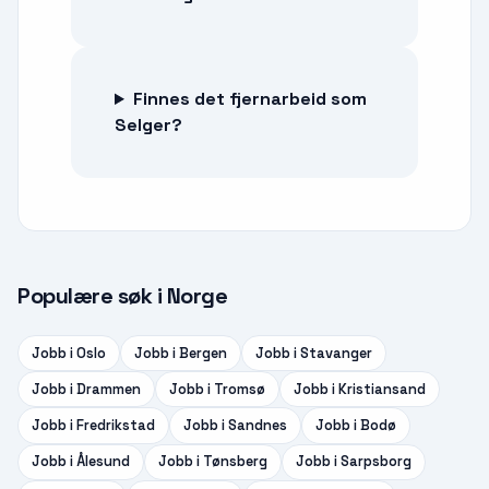
Finnes det fjernarbeid som
Selger?
Populære søk i Norge
Jobb i
Oslo
Jobb i
Bergen
Jobb i
Stavanger
Jobb i
Drammen
Jobb i
Tromsø
Jobb i
Kristiansand
Jobb i
Fredrikstad
Jobb i
Sandnes
Jobb i
Bodø
Jobb i
Ålesund
Jobb i
Tønsberg
Jobb i
Sarpsborg