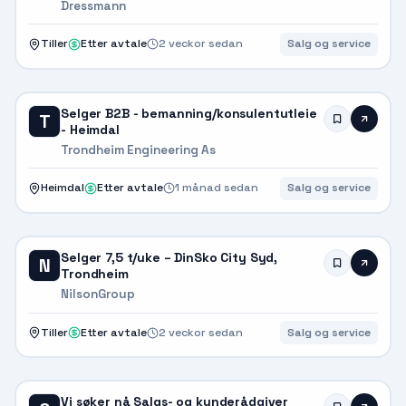
Dressmann
Tiller
Etter avtale
2 veckor sedan
Salg og service
Selger B2B - bemanning/konsulentutleie
T
- Heimdal
Trondheim Engineering As
Heimdal
Etter avtale
1 månad sedan
Salg og service
Selger 7,5 t/uke – DinSko City Syd,
N
Trondheim
NilsonGroup
Tiller
Etter avtale
2 veckor sedan
Salg og service
Vi søker nå Salgs- og kunderådgiver