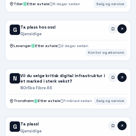
Tiller
Etter avtale
5 dagar sedan
Salg og service
Ta plass hos oss!
G
Gjensidige
Levanger
Etter avtale
2 dagar sedan
Kontor og økonomi
Vil du selge kritisk digital infrastruktur i
N
et marked i sterk vekst?
N0r5ke Fibre AS
Trondheim
Etter avtale
1 månad sedan
Salg og service
Ta plass!
G
Gjensidige