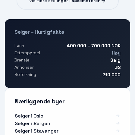
Vis flere stillinger i søkemotoren
Selger – Hurtigfakta
400 000 – 700 000 NOK
Lønn
Høy
Etterspørsel
Salg
Bransje
32
Annonser
210 000
Befolkning
Nærliggende byer
Selger i Oslo
Selger i Bergen
Selger i Stavanger