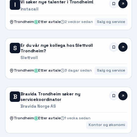
Vi søker nye talenter i Trondheim!
I
Instacall
Trondheim
Etter avtale
2 veckor sedan
Salg og service
Er du vår nye kollega hos Slettvoll
S
Trondheim?
Slettvoll
Trondheim
Etter avtale
3 dagar sedan
Salg og service
Bravida Trondheim søker ny
B
servicekoordinator
Bravida Norge AS
Trondheim
Etter avtale
1 vecka sedan
Kontor og økonomi