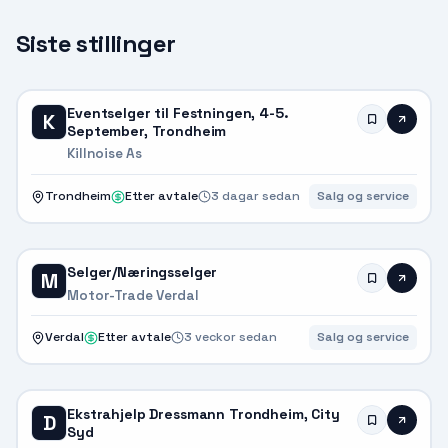
Siste stillinger
Eventselger til Festningen, 4-5.
K
September, Trondheim
Killnoise As
Trondheim
Etter avtale
3 dagar sedan
Salg og service
Selger/Næringsselger
M
Motor-Trade Verdal
Verdal
Etter avtale
3 veckor sedan
Salg og service
Ekstrahjelp Dressmann Trondheim, City
D
Syd