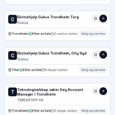
Ekstrahjelp Cubus Trondheim Torg
C
Cubus
Trondheim
Etter avtale
2 veckor sedan
Salg og service
Ekstrahjelp Cubus Trondheim, City Syd
C
Cubus
Tiller
Etter avtale
5 dagar sedan
Salg og service
Teknologiselskap søker Key Account
T
Manager i Trondheim
TIME2STAFF AS
Trondheim
Etter avtale
3 dagar sedan
Salg og service