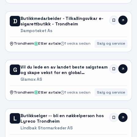
Butikkmedarbeider - Tilkallingsvikar e-
D
sigarettbutikk - Trondheim
Dampoteket As
Trondheim
Etter avtale
1 vecka sedan
Salg og service
Vil du lede en av landet beste salgsteam
G
og skape vekst for en global
markedsleder?
Glamox AS
Trondheim
Etter avtale
1 vecka sedan
Salg og service
Butikkselger -- bli en nøkkelperson hos
L
Lyreco Trondheim
Lindbak Stormarkeder AS