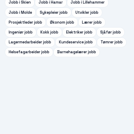
Jobb i
Skien
Jobb i
Hamar
Jobb i
Lillehammer
Jobb i
Molde
Sykepleier
jobb
Utvikler
jobb
Prosjektleder
jobb
Økonom
jobb
Lærer
jobb
Ingeniør
jobb
Kokk
jobb
Elektriker
jobb
Sjåfør
jobb
Lagermedarbeider
jobb
Kundeservice
jobb
Tømrer
jobb
Helsefagarbeider
jobb
Barnehagelærer
jobb