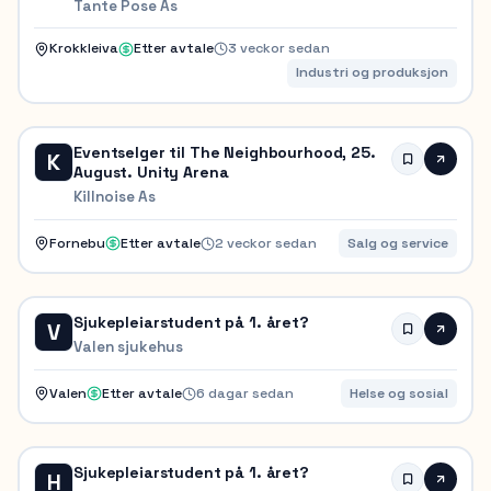
Krokkleiva
Tante Pose As
Krokkleiva
Etter avtale
3 veckor sedan
Industri og produksjon
Eventselger til The Neighbourhood, 25.
K
August. Unity Arena
Killnoise As
Fornebu
Etter avtale
2 veckor sedan
Salg og service
Sjukepleiarstudent på 1. året?
V
Valen sjukehus
Valen
Etter avtale
6 dagar sedan
Helse og sosial
Sjukepleiarstudent på 1. året?
H