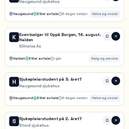
Haugesund sjukehus
Haugesund
Etter avtale
6 dagar sedan
Helse og sosial
Eventselger til Oppå Borgen, 14. august.
K
Halden
Killnoise As
Halden
Etter avtale
I går
Salg og service
Sjukepleiarstudent på 3. året?
H
Haugesund sjukehus
Haugesund
Etter avtale
6 dagar sedan
Helse og sosial
Sjukepleiarstudent på 2. året?
S
Stord sjukehus