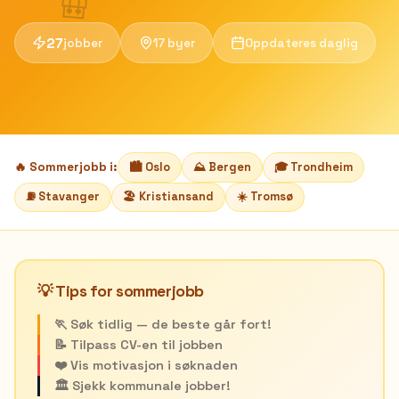
🎒
27
jobber
17 byer
Oppdateres daglig
🏙️
Oslo
⛰️
Bergen
🎓
Trondheim
🔥 Sommerjobb i:
⛽
Stavanger
🏖️
Kristiansand
☀️
Tromsø
💡 Tips for sommerjobb
🏃 Søk tidlig — de beste går fort!
📝 Tilpass CV-en til jobben
❤️ Vis motivasjon i søknaden
🏛️ Sjekk kommunale jobber!