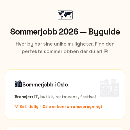
🗺️
Sommerjobb
2026
— Byguide
Hver by har sine unike muligheter. Finn den
perfekte sommerjobben der du er! 🎯
🏙️
🏙️
Sommerjobb i
Oslo
Bransjer:
IT, butikk, restaurant, festival
💡
Søk tidlig – Oslo er konkurransepregning!