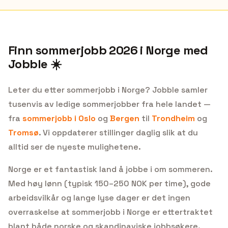
Finn sommerjobb
2026
i Norge med
Jobble ☀️
Leter du etter sommerjobb i Norge? Jobble samler
tusenvis av ledige sommerjobber fra hele landet —
fra
sommerjobb i Oslo
og
Bergen
til
Trondheim
og
Tromsø
.
Vi oppdaterer stillinger daglig slik at du
alltid ser de nyeste mulighetene.
Norge er et fantastisk land å jobbe i om sommeren.
Med høy lønn (typisk 150–250 NOK per time), gode
arbeidsvilkår og lange lyse dager er det ingen
overraskelse at sommerjobb i Norge er ettertraktet
blant både norske og skandinaviske jobbsøkere.