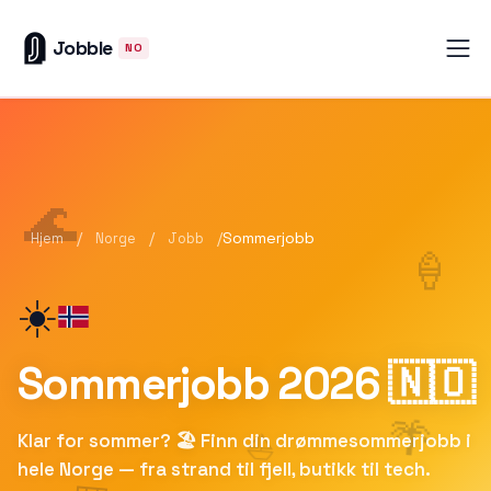
Jobble
NO
🌊
/
/
/
Sommerjobb
Hjem
Norge
Jobb
🍦
☀️
Sommerjobb
2026
🇳🇴
🌴
⛵
Klar for sommer? 🏖️ Finn din drømmesommerjobb i
hele Norge — fra strand til fjell, butikk til tech.