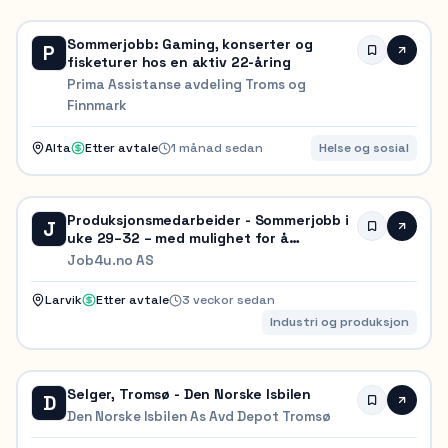
Sommerjobb: Gaming, konserter og
P
fisketurer hos en aktiv 22-åring
Prima Assistanse avdeling Troms og
Finnmark
Alta
Etter avtale
1 månad sedan
Helse og sosial
Produksjonsmedarbeider - Sommerjobb i
J
uke 29–32 – med mulighet for å
fortsette som fast ringevikar!
Job4u.no AS
Larvik
Etter avtale
3 veckor sedan
Industri og produksjon
Selger, Tromsø - Den Norske Isbilen
D
Den Norske Isbilen As Avd Depot Tromsø