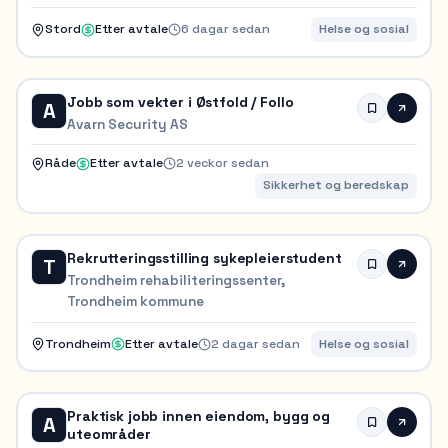
Stord
Etter avtale
6 dagar sedan
Helse og sosial
Jobb som vekter i Østfold / Follo
A
Avarn Security AS
Råde
Etter avtale
2 veckor sedan
Sikkerhet og beredskap
Rekrutteringsstilling sykepleierstudent
T
Trondheim rehabiliteringssenter,
Trondheim kommune
Trondheim
Etter avtale
2 dagar sedan
Helse og sosial
Praktisk jobb innen eiendom, bygg og
A
uteområder