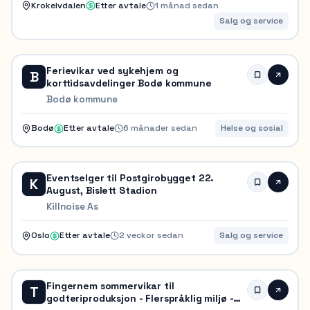
Krokelvdalen
Etter avtale
1 månad sedan
Salg og service
Ferievikar ved sykehjem og
B
korttidsavdelinger Bodø kommune
Bodø kommune
Bodø
Etter avtale
6 månader sedan
Helse og sosial
Eventselger til Postgirobygget 22.
K
August, Bislett Stadion
Killnoise As
Oslo
Etter avtale
2 veckor sedan
Salg og service
Fingernem sommervikar til
T
godteriproduksjon - Flerspråklig miljø -