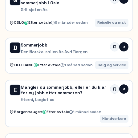
sommerjobb i Oslo
Grillsjefen As
OSLO
Etter avtale
6 månader sedan
Reiseliv og mat
Sommerjobb
D
Den Norske Isbilen As Avd Bergen
LILLESAND
Etter avtale
1 månad sedan
Salg og service
Mangler du sommerjobb, eller er du klar
E
for ny jobb etter sommeren?
Eterni, Logistics
Borgenhaugen
Etter avtale
1 månad sedan
Håndverkere