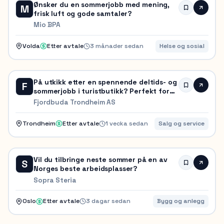
Ønsker du en sommerjobb med mening,
M
frisk luft og gode samtaler?
Mio BPA
Volda
Etter avtale
3 månader sedan
Helse og sosial
På utkikk etter en spennende deltids- og
F
sommerjobb i turistbutikk? Perfekt for
studenter!
Fjordbuda Trondheim AS
Trondheim
Etter avtale
1 vecka sedan
Salg og service
Vil du tilbringe neste sommer på en av
S
Norges beste arbeidsplasser?
Sopra Steria
Oslo
Etter avtale
3 dagar sedan
Bygg og anlegg