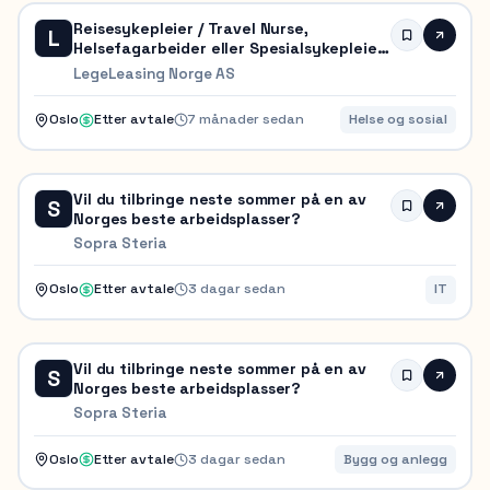
Reisesykepleier / Travel Nurse,
L
Helsefagarbeider eller Spesialsykepleier
✈️💉 SOMMERJOBB 2026 ☀️
LegeLeasing Norge AS
Oslo
Etter avtale
7 månader sedan
Helse og sosial
Vil du tilbringe neste sommer på en av
S
Norges beste arbeidsplasser?
Sopra Steria
Oslo
Etter avtale
3 dagar sedan
IT
Vil du tilbringe neste sommer på en av
S
Norges beste arbeidsplasser?
Sopra Steria
Oslo
Etter avtale
3 dagar sedan
Bygg og anlegg