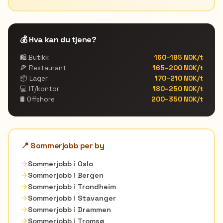
💰 Hva kan du tjene?
🛍️ Butikk
160–185 NOK/t
🍕 Restaurant
165–200 NOK/t
📦 Lager
170–210 NOK/t
💻 IT/kontor
180–250 NOK/t
🛢️ Offshore
200–350 NOK/t
📍 Sommerjobb per by
Sommerjobb i
Oslo
Sommerjobb i
Bergen
Sommerjobb i
Trondheim
Sommerjobb i
Stavanger
Sommerjobb i
Drammen
Sommerjobb i
Tromsø