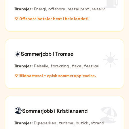
⛽
Bransjer:
Energi, offshore, restaurant, reiseliv
💡
Offshore betaler best i hele landet!
☀️
☀️
Sommerjobb i
Tromsø
Bransjer:
Reiseliv, forskning, fiske, festival
💡
Midnattssol = episk sommeropplevelse.
🏖️
🏖️
Sommerjobb i
Kristiansand
Bransjer:
Dyreparken, turisme, butikk, strand