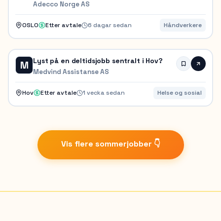
Adecco Norge AS
OSLO
Etter avtale
6 dagar sedan
Håndverkere
Lyst på en deltidsjobb sentralt i Hov?
M
Medvind Assistanse AS
Hov
Etter avtale
1 vecka sedan
Helse og sosial
Vis flere sommerjobber 👇