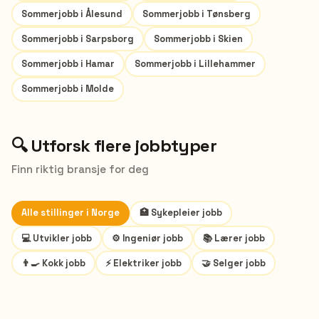
Sommerjobb i
Ålesund
Sommerjobb i
Tønsberg
Sommerjobb i
Sarpsborg
Sommerjobb i
Skien
Sommerjobb i
Hamar
Sommerjobb i
Lillehammer
Sommerjobb i
Molde
🔍 Utforsk flere jobbtyper
Finn riktig bransje for deg
Alle stillinger i Norge
🏥
Sykepleier
jobb
💻
Utvikler
jobb
⚙️
Ingeniør
jobb
📚
Lærer
jobb
👨‍🍳
Kokk
jobb
⚡
Elektriker
jobb
🤝
Selger
jobb