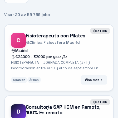
Visar
20
av
59 769
jobb
EXTERN
Fisioterapeuta con Pilates
C
Clínica Fisioesfera Madrid
Madrid
€24000 - 32000 per year
/år
FISIOTERAPEUTA – JORNADA COMPLETA (37 h)
Incorporación entre el 10 y el 15 de septiembre En
Clínica Fisioesfera buscamos incorporar un
fisioterapeuta para ampliar nuestro equipo en una
Visa mer
Spanien
Årslön
clínica privada consolidada situada en Madrid (Pas...
EXTERN
Consultor/a SAP HCM en Remoto,
D
100% En remoto