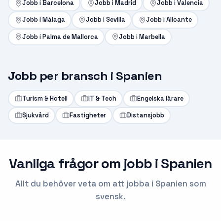
Jobb i
Barcelona
Jobb i
Madrid
Jobb i
Valencia
Jobb i
Málaga
Jobb i
Sevilla
Jobb i
Alicante
Jobb i
Palma de Mallorca
Jobb i
Marbella
Jobb per bransch i
Spanien
Turism & Hotell
IT & Tech
Engelska lärare
Sjukvård
Fastigheter
Distansjobb
Vanliga frågor om jobb i
Spanien
Allt du behöver veta om att jobba i
Spanien
som
svensk.