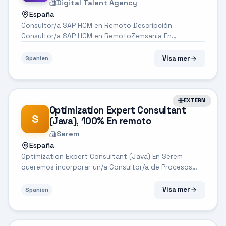
Digital Talent Agency
España
Consultor/a SAP HCM en Remoto Descripción
Consultor/a SAP HCM en RemotoZemsania En
Zemsania, buscamos profesionales apasionados por la
tecnología y con ganas de crecer en un entorno
Visa mer
Spanien
dinámico e innovador. Si eres un/a experto/a en SAP
HCM...
EXTERN
Optimization Expert Consultant
S
(Java), 100% En remoto
Serem
España
Optimization Expert Consultant (Java) En Serem
queremos incorporar un/a Consultor/a de Procesos
Optimización para importante cliente ubicado en
Madrid. Funciones principales: Actuar como referente
Visa mer
Spanien
técnico en iniciativas de mejora conti...