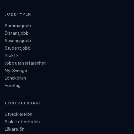
JOBBTYPER
Sommarjobb
Distansjobb
Säsongsjobb
Studentjobb
Praktik
Jobb utan erfarenhet
Ny i Sverige
Lönekollen
Företag
LÖNER PER YRKE
Utvecklare lön
Sjuksköterska lön
Läkare lön