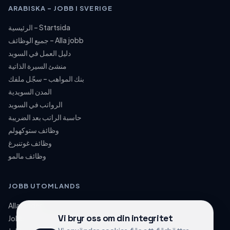
ARABISKA – JOBB I SVERIGE
الرئيسية – Startsida
جميع الوظائف – Alla jobb
دليل العمل في السويد
منشئ السيرة الذاتية
بنك المواهب – سجّل ملفك
المدن السويدية
الرواتب في السويد
حاسبة الراتب بعد الضريبة
وظائف ستوكهولم
وظائف غوتنبرغ
وظائف مالمو
JOBB UTOMLANDS
Alla länder
Vi bryr oss om din integritet
Jobb i Storbritannien