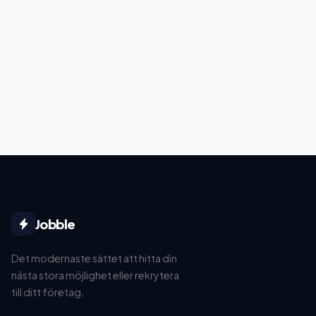
Jobble
Det modernaste sättet att hitta din
nästa stora möjlighet eller rekrytera
till ditt företag.