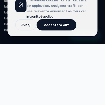
Vi använder cookies för att förbättra
Jobb i Spanien
din upplevelse, analysera trafik och
Jobb i Australien
visa relevanta annonser. Läs mer i vår
Jobb i USA
integritetspolicy
.
Jobb i Tyskland
Jobb i Kanada
Avböj
Acceptera allt
Jobb i Dubai/UAE
Ansök Direkt
Jobba i Spanien 2026 – lön, skatt
och levnadskostnader
Funderar du på att flytta till Spanien? Här är det
viktigaste innan du bestämmer dig: vad du typiskt
tjänar, vad som blir kvar efter skatt, hur
levnadskostnaderna står sig mot Sverige och vilka
regler som gäller för dig som svensk.