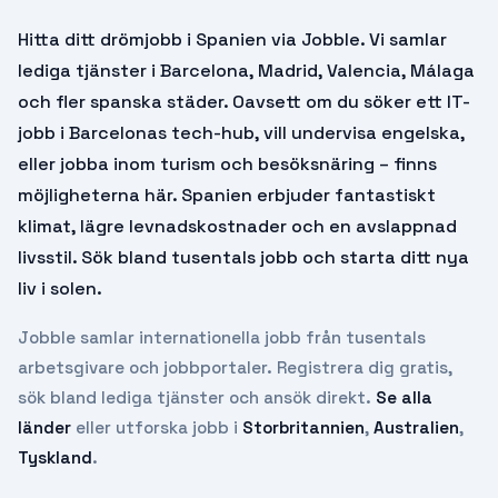
Hitta ditt drömjobb i Spanien via Jobble. Vi samlar
lediga tjänster i Barcelona, Madrid, Valencia, Málaga
och fler spanska städer. Oavsett om du söker ett IT-
jobb i Barcelonas tech-hub, vill undervisa engelska,
eller jobba inom turism och besöksnäring – finns
möjligheterna här. Spanien erbjuder fantastiskt
klimat, lägre levnadskostnader och en avslappnad
livsstil. Sök bland tusentals jobb och starta ditt nya
liv i solen.
Jobble samlar internationella jobb från tusentals
arbetsgivare och jobbportaler. Registrera dig gratis,
sök bland lediga tjänster och ansök direkt.
Se alla
länder
eller utforska jobb i
Storbritannien
,
Australien
,
Tyskland
.