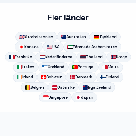
Fler länder
Storbritannien
Australien
Tyskland
Kanada
USA
Förenade Arabemiraten
Frankrike
Nederländerna
Thailand
Norge
Italien
Grekland
Portugal
Malta
Irland
Schweiz
Danmark
Finland
Belgien
Österrike
Nya Zeeland
Singapore
Japan