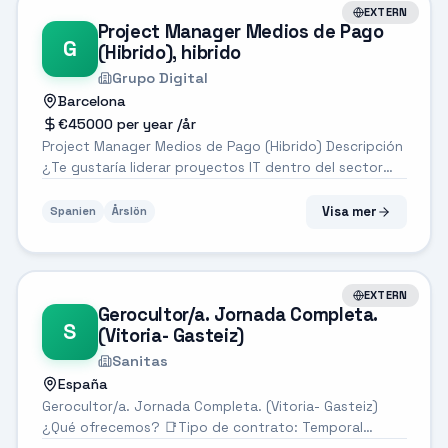
EXTERN
Project Manager Medios de Pago
G
(Hibrido), hibrido
Grupo Digital
Barcelona
€45000 per year
/år
Project Manager Medios de Pago (Hibrido) Descripción
¿Te gustaría liderar proyectos IT dentro del sector
bancario en áreas clave como Riesgos y
Recuperaciones? Buscamos una persona con visión de
Visa mer
Spanien
Årslön
negocio y capacidad de coordinación técnic...
EXTERN
Gerocultor/a. Jornada Completa.
S
(Vitoria- Gasteiz)
Sanitas
España
Gerocultor/a. Jornada Completa. (Vitoria- Gasteiz)
¿Qué ofrecemos? 📑Tipo de contrato: Temporal