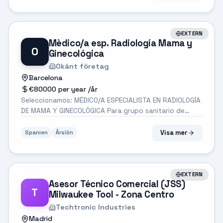
embarques ? entonces ¡Esta puede ser...
EXTERN
Mèdico/a esp. Radiología Mama y
O
Ginecológica
Okänt företag
Barcelona
€80000 per year
/år
Seleccionamos: MÉDICO/A ESPECIALISTA EN RADIOLOGÍA
DE MAMA Y GINECOLÓGICA Para grupo sanitario de
referencia con presencia en diferentes zonas de
Cataluña. FUNCIONES: Diagnóstico por imagen
Visa mer
Spanien
Årslön
(interpretación de pruebas como ecografía, m...
EXTERN
Asesor Técnico Comercial (JSS)
T
Milwaukee Tool - Zona Centro
Techtronic Industries
Madrid