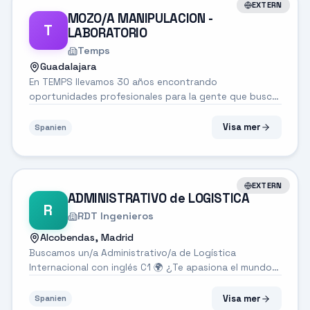
EXTERN
MOZO/A MANIPULACION -
T
LABORATORIO
Temps
Guadalajara
En TEMPS llevamos 30 años encontrando
oportunidades profesionales para la gente que busca
trabajo.Tenemos experiencia y estamos
comprometidos. En este momento tenemos esta
Visa mer
Spanien
posición vacante. ¿Te encaja?Seleccionamos
mozos/as de almacén con e...
EXTERN
ADMINISTRATIVO de LOGISTICA
R
RDT Ingenieros
Alcobendas, Madrid
Buscamos un/a Administrativo/a de Logística
Internacional con inglés C1 🌍 ¿Te apasiona el mundo
de la logística y los proyectos internacionales? ¿Te
manejas con soltura en inglés y te motiva coordinar
Visa mer
Spanien