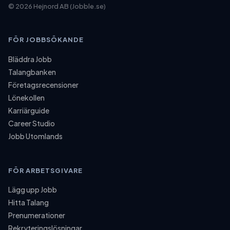
©
2026
Hejnord AB (Jobble.se)
FÖR JOBBSÖKANDE
Bläddra Jobb
Talangbanken
Företagsrecensioner
Lönekollen
Karriärguide
Career Studio
Jobb Utomlands
FÖR ARBETSGIVARE
Lägg upp Jobb
Hitta Talang
Prenumerationer
Rekryteringslösningar