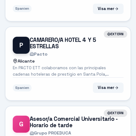
para cubrir una vacante de PERSONAL DE CONTROL DE
ACCESOS en una fábrica en la zona de MOLLET DEL
Visa mer
Spanien
VALLES. ¡Si tienes experiencia como AUXILIAR...
EXTERN
CAMARERO/A HOTEL 4 Y 5
P
ESTRELLAS
Pacto
Alicante
En PACTO ETT colaboramos con las principales
cadenas hoteleras de prestigio en Santa Pola,
ofreciendo servicios en hoteles de 4 y 5 estrellas y en
eventos de alto nivel. Buscamos camareros/as
Visa mer
Spanien
profesionales con experiencia y vocación por e...
EXTERN
Asesor/a Comercial Universitario -
G
Horario de tarde
Grupo PROEDUCA