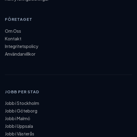
FÖRETAGET
Om Oss
Kontakt
Integritetspolicy
Användarvillkor
JOBB PER STAD
Jobb i
Stockholm
Jobb i
Göteborg
Jobb i
Malmö
Jobb i
Uppsala
Jobb i
Västerås