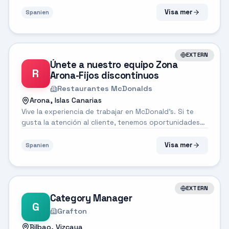
🙋‍♂️Duración contrato: Sustitución de vacaciones 🧍‍♂️
Turno de trabajo: Rotativo (Mañana y Tarde) ⌛
Visa mer
Spanien
Jornada laboral: Completa 🕕 Ho...
EXTERN
Únete a nuestro equipo Zona
R
Arona-Fijos discontinuos
Restaurantes McDonalds
Arona, Islas Canarias
Vive la experiencia de trabajar en McDonald's. Si te
gusta la atención al cliente, tenemos oportunidades
de empleo para ti incluso si es tu primera experiencia
profesional. ¿Qué buscamos? Nuestra pasión son
Visa mer
Spanien
nuestros clientes, y tu sonri...
EXTERN
Category Manager
G
Grafton
Bilbao, Vizcaya