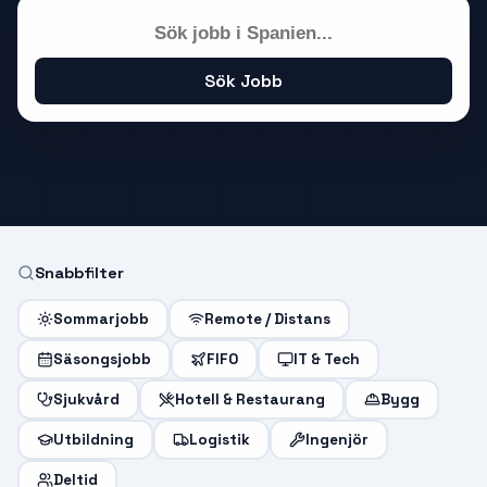
Sök Jobb
Snabbfilter
Sommarjobb
Remote / Distans
Säsongsjobb
FIFO
IT & Tech
Sjukvård
Hotell & Restaurang
Bygg
Utbildning
Logistik
Ingenjör
Deltid