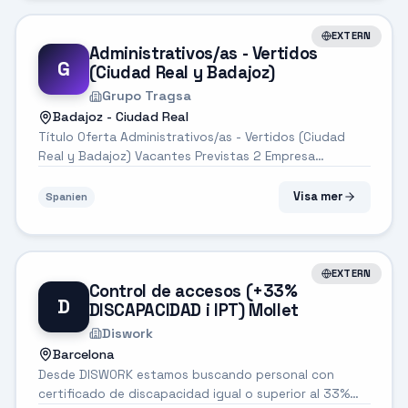
EXTERN
Administrativos/as - Vertidos
G
(Ciudad Real y Badajoz)
Grupo Tragsa
Badajoz - Ciudad Real
Título Oferta Administrativos/as - Vertidos (Ciudad
Real y Badajoz) Vacantes Previstas 2 Empresa
Tragsatec Proyecto/ Motivo contratación Tecnologías
y Servicios Agrarios, S.A., S.M.E., M.P., empresa filial del
Visa mer
Spanien
GRUPO TRAGSA, es...
EXTERN
Control de accesos (+33%
D
DISCAPACIDAD i IPT) Mollet
Diswork
Barcelona
Desde DISWORK estamos buscando personal con
certificado de discapacidad igual o superior al 33%