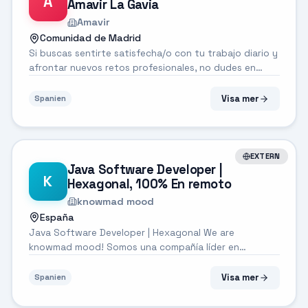
A
Amavir La Gavia
Amavir
Comunidad de Madrid
Si buscas sentirte satisfecha/o con tu trabajo diario y
afrontar nuevos retos profesionales, no dudes en
inscribirte a nuestra oferta ¡Queremos conocerte!
Apostamos por el talento, la calidad humana, la
Visa mer
Spanien
vocación de servicio y la orientaci...
EXTERN
Java Software Developer |
K
Hexagonal, 100% En remoto
knowmad mood
España
Java Software Developer | Hexagonal We are
knowmad mood! Somos una compañía líder en
transformación digital, en constante evolución y a la
vanguardia de la tecnología. Nacimos para provocar
Visa mer
Spanien
un cambio real a través de la innovación y el d...