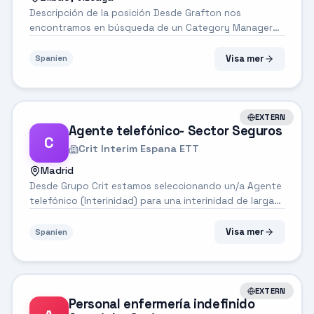
Descripción de la posición Desde Grafton nos
encontramos en búsqueda de un Category Manager
que va a liderar el proceso de compras para una
compañía líder en el sector automoción a nivel
Visa mer
Spanien
internacional. La posición tendrá base en Bilbao. ...
EXTERN
Agente telefónico- Sector Seguros
C
Crit Interim Espana ETT
Madrid
Desde Grupo Crit estamos seleccionando un/a Agente
telefónico (Interinidad) para una interinidad de larga
duración, para una importante empresa del sector
seguros ubicada en zona norte de Madrid. Misión del
Visa mer
Spanien
puesto Recepción, emisiónde l...
EXTERN
Personal enfermería indefinido