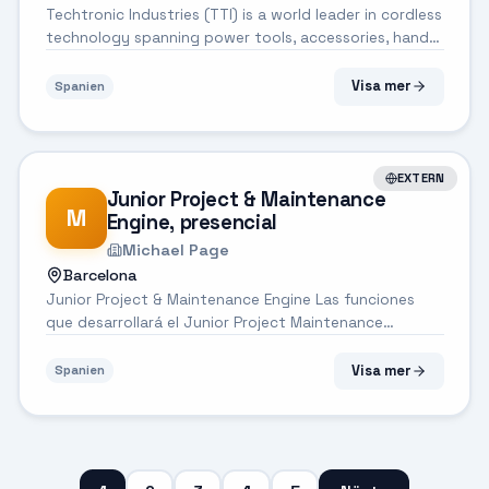
Techtronic Industries (TTI) is a world leader in cordless
technology spanning power tools, accessories, hand
tools, outdoor power equipment, as well as floorcare
& cleaning products. Our focus is on end-users that
Visa mer
Spanien
range from professionals i...
EXTERN
Junior Project & Maintenance
M
Engine, presencial
Michael Page
Barcelona
Junior Project & Maintenance Engine Las funciones
que desarrollará el Junior Project Maintenance
Engineer serán las siguientes: Soporte en la definición,
planificación y ejecución de proyectos industriales
Visa mer
Spanien
(CAPEX). Apoyo directo a proye...