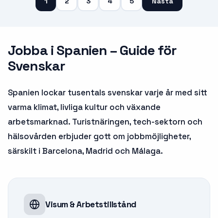
1
2
3
4
5
Nästa
Jobba i
Spanien
– Guide för
Svenskar
Spanien lockar tusentals svenskar varje år med sitt
varma klimat, livliga kultur och växande
arbetsmarknad. Turistnäringen, tech-sektorn och
hälsovården erbjuder gott om jobbmöjligheter,
särskilt i Barcelona, Madrid och Málaga.
Visum & Arbetstillstånd