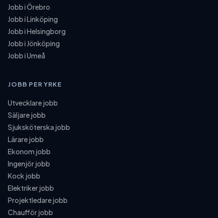
Jobb i
Örebro
Jobb i
Linköping
Jobb i
Helsingborg
Jobb i
Jönköping
Jobb i
Umeå
JOBB PER YRKE
Utvecklare
jobb
Säljare
jobb
Sjuksköterska
jobb
Lärare
jobb
Ekonom
jobb
Ingenjör
jobb
Kock
jobb
Elektriker
jobb
Projektledare
jobb
Chaufför
jobb