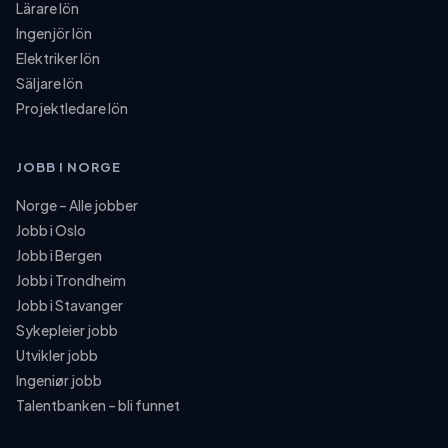
Lärare lön
Ingenjör lön
Elektriker lön
Säljare lön
Projektledare lön
JOBB I NORGE
Norge – Alle jobber
Jobb i Oslo
Jobb i Bergen
Jobb i Trondheim
Jobb i Stavanger
Sykepleier jobb
Utvikler jobb
Ingeniør jobb
Talentbanken – bli funnet