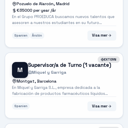
Pozuelo de Alarcón, Madrid
€35000 per year
/år
En el Grupo PROEDUCA buscamos nuevos talentos que
asesoren a nuestros estudiantes en su futuro
académico. ¿Qué harás?. 📍 Establecer relaciones
consultivas con futuros estudiantes, identificando sus
Visa mer
Spanien
Årslön
necesidades y ofreciendo soluciones p...
EXTERN
Supervisor/a de Turno (1 vacante)
M
Miquel y Garriga
Montgat, Barcelona
En Miquel y Garriga S.L., empresa dedicada a la
fabricación de productos farmacéuticos líquidos
situada en Montgat, seleccionamos personal para
reforzar nuestro equipo de producción de cara al
Visa mer
Spanien
periodo comprendido entre el 7 de septiembre y ...