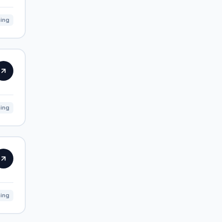
ning
ning
ning