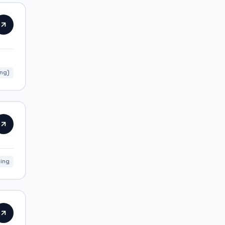
ing)
ning