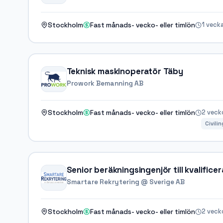
1 veck
Stockholm
Fast månads- vecko- eller timlön
Teknisk maskinoperatör Täby
Prowork Bemanning AB
2 veck
Stockholm
Fast månads- vecko- eller timlön
Civili
Senior beräkningsingenjör till kvalifice
Smartare Rekrytering @ Sverige AB
2 veck
Stockholm
Fast månads- vecko- eller timlön