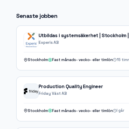
Senaste jobben
Utbildas i systemsäkerhet | Stockholm 
Experis AB
15 tim
Stockholm
Fast månads- vecko- eller timlön
Production Quality Engineer
Friday Väst AB
I går
Stockholm
Fast månads- vecko- eller timlön