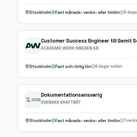
5 daga
Stockholm
Fast månads- vecko- eller timlön
Customer Success Engineer till Gemit S
ACADEMIC WORK SWEDEN AB
6 dagar sedan
Stockholm
Fast och rörlig lön
Dokumentationsansvarig
SVENSKA KRAFTNÄT
1 veck
Stockholm
Fast månads- vecko- eller timlön