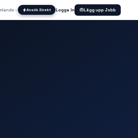
mlands
Logga In
Ansök Direkt
Lägg upp Jobb