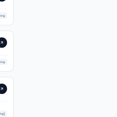
ning
ning
ing)