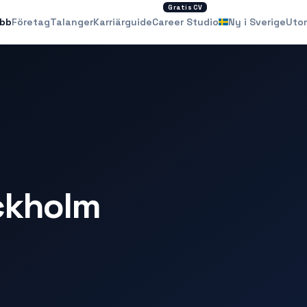
Gratis CV
obb
Företag
Talanger
Karriärguide
Career Studio
Ny i Sverige
Uto
ockholm