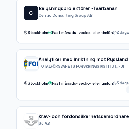
Belysningsprojektörer -Tvärbanan
C
Centio Consulting Group AB
2 daga
Stockholm
Fast månads- vecko- eller timlön
Analytiker med inriktning mot Ryssland
TOTALFÖRSVARETS FORSKNINGSINSTITUT, FOI
3 daga
Stockholm
Fast månads- vecko- eller timlön
Krav- och fordonsäkerhetssamordnare t
SJ AB