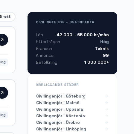
Direkt
CIVILINGENJÖR – SNABBFAKTA
42 000 – 65 000
kr/mån
Lön
Hög
Efterfrågan
Teknik
Bransch
99
Annonser
1 000 000+
Befolkning
ning
NÄRLIGGANDE STÄDER
Civilingenjör i Göteborg
Civilingenjör i Malmö
Civilingenjör i Uppsala
ning
Civilingenjör i Västerås
Civilingenjör i Örebro
Civilingenjör i Linköping