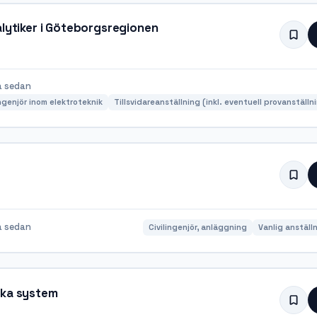
alytiker i Göteborgsregionen
a sedan
ingenjör inom elektroteknik
Tillsvidareanställning (inkl. eventuell provanställn
e
a sedan
Civilingenjör, anläggning
Vanlig anställ
ska system