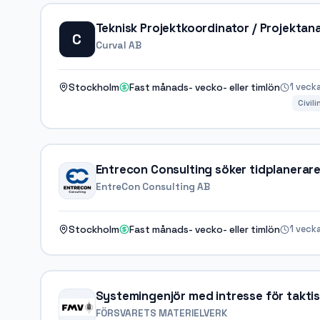
Teknisk Projektkoordinator / Projektan
C
Curval AB
1 veck
Stockholm
Fast månads- vecko- eller timlön
Civil
Entrecon Consulting söker tidplanerar
EntreCon Consulting AB
1 veck
Stockholm
Fast månads- vecko- eller timlön
Systemingenjör med intresse för takti
FÖRSVARETS MATERIELVERK