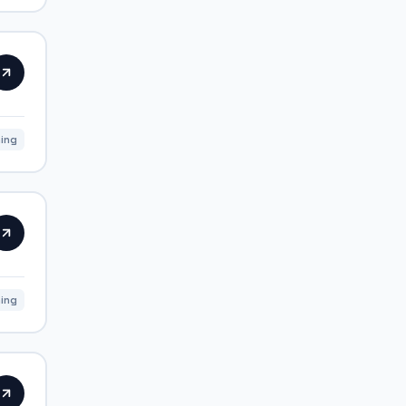
ning
ning