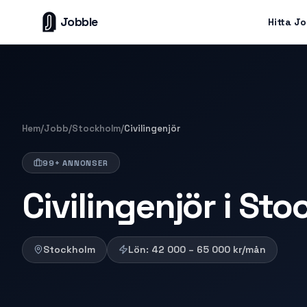
Jobble
Hitta J
Hem
/
Jobb
/
Stockholm
/
Civilingenjör
99+ ANNONSER
Civilingenjör i St
Stockholm
Lön:
42 000 – 65 000
kr/mån