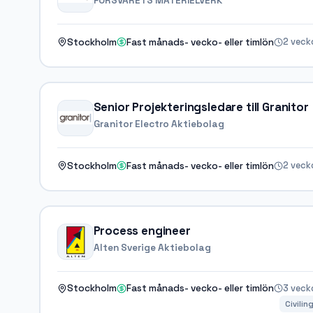
FÖRSVARETS MATERIELVERK
2 veck
Stockholm
Fast månads- vecko- eller timlön
Senior Projekteringsledare till Granitor
Granitor Electro Aktiebolag
2 veck
Stockholm
Fast månads- vecko- eller timlön
Process engineer
Alten Sverige Aktiebolag
3 veck
Stockholm
Fast månads- vecko- eller timlön
Civilin