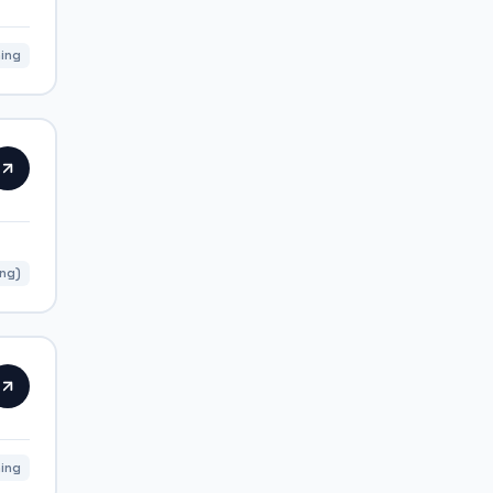
ning
ing)
ing