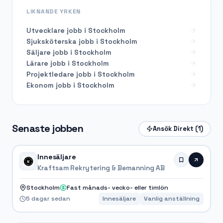
LIKNANDE YRKEN
Utvecklare
jobb i
Stockholm
Sjuksköterska
jobb i
Stockholm
Säljare
jobb i
Stockholm
Lärare
jobb i
Stockholm
Projektledare
jobb i
Stockholm
Ekonom
jobb i
Stockholm
Senaste jobben
Ansök Direkt
(1)
Innesäljare
Kraftsam Rekrytering & Bemanning AB
Stockholm
Fast månads- vecko- eller timlön
5 dagar sedan
Innesäljare
Vanlig anställning