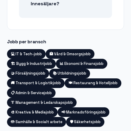
Innesäljare?
Jobb per bransch
💻
IT & Tech-jobb
🏥
Vård & Omsorgsjobb
🏗️
Bygg & Industrijobb
📊
Ekonomi & Finansjobb
🤝
Försäljningsjobb
📚
Utbildningsjobb
🚚
Transport & Logistikjobb
🍽️
Restaurang & Hotelljobb
📋
Admin & Servicejobb
👔
Management & Ledarskapsjobb
🎨
Kreativa & Mediajobb
📢
Marknadsföringsjobb
🤲
Samhälle & Socialt arbete
🛡️
Säkerhetsjobb