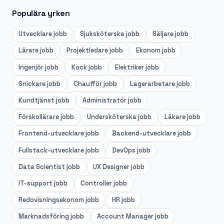
Populära yrken
Utvecklare
jobb
Sjuksköterska
jobb
Säljare
jobb
Lärare
jobb
Projektledare
jobb
Ekonom
jobb
Ingenjör
jobb
Kock
jobb
Elektriker
jobb
Snickare
jobb
Chaufför
jobb
Lagerarbetare
jobb
Kundtjänst
jobb
Administratör
jobb
Förskollärare
jobb
Undersköterska
jobb
Läkare
jobb
Frontend-utvecklare
jobb
Backend-utvecklare
jobb
Fullstack-utvecklare
jobb
DevOps
jobb
Data Scientist
jobb
UX Designer
jobb
IT-support
jobb
Controller
jobb
Redovisningsekonom
jobb
HR
jobb
Marknadsföring
jobb
Account Manager
jobb