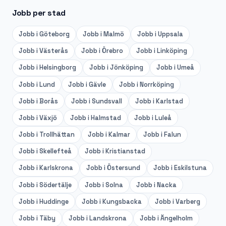
Jobb per stad
Jobb i
Göteborg
Jobb i
Malmö
Jobb i
Uppsala
Jobb i
Västerås
Jobb i
Örebro
Jobb i
Linköping
Jobb i
Helsingborg
Jobb i
Jönköping
Jobb i
Umeå
Jobb i
Lund
Jobb i
Gävle
Jobb i
Norrköping
Jobb i
Borås
Jobb i
Sundsvall
Jobb i
Karlstad
Jobb i
Växjö
Jobb i
Halmstad
Jobb i
Luleå
Jobb i
Trollhättan
Jobb i
Kalmar
Jobb i
Falun
Jobb i
Skellefteå
Jobb i
Kristianstad
Jobb i
Karlskrona
Jobb i
Östersund
Jobb i
Eskilstuna
Jobb i
Södertälje
Jobb i
Solna
Jobb i
Nacka
Jobb i
Huddinge
Jobb i
Kungsbacka
Jobb i
Varberg
Jobb i
Täby
Jobb i
Landskrona
Jobb i
Ängelholm