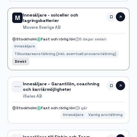
Innesäljare - solceller och
M
lagringsbatterier
Movere Sverige AB
Stockholm
Fast och rörlig lön
5 dagar sedan
Innesäljare
Tillsvidareanställning (inkl. eventuell provanställning)
Direkt
Innesäljare – Garantilön, coachning
och karriärmöjligheter
iSales AB
Stockholm
Fast och rörlig lön
I går
Innesäljare
Vanlig anställning
Innesäljare till Finbin och Team