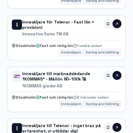
Innesäljare
Vanlig anställning
Innesäljare för Telenor - Fast lön +
I
provision!
Innovative Sales TM AB
Stockholm
Fast och rörlig lön
1 vecka sedan
Innesäljare
Vanlig anställning
Innesäljare till marknadsledande
1KOMMA5° - Mållön 80–100k 🚀
1KOMMA5 grader AB
Stockholm
Fast och rörlig lön
3 månader sedan
Innesäljare
Vanlig anställning
Innesäljare till Telenor - inget krav på
I
erfarenhet, vi utbildar dig!