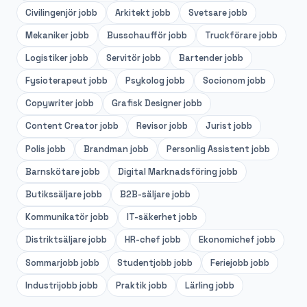
Civilingenjör
jobb
Arkitekt
jobb
Svetsare
jobb
Mekaniker
jobb
Busschaufför
jobb
Truckförare
jobb
Logistiker
jobb
Servitör
jobb
Bartender
jobb
Fysioterapeut
jobb
Psykolog
jobb
Socionom
jobb
Copywriter
jobb
Grafisk Designer
jobb
Content Creator
jobb
Revisor
jobb
Jurist
jobb
Polis
jobb
Brandman
jobb
Personlig Assistent
jobb
Barnskötare
jobb
Digital Marknadsföring
jobb
Butikssäljare
jobb
B2B-säljare
jobb
Kommunikatör
jobb
IT-säkerhet
jobb
Distriktsäljare
jobb
HR-chef
jobb
Ekonomichef
jobb
Sommarjobb
jobb
Studentjobb
jobb
Feriejobb
jobb
Industrijobb
jobb
Praktik
jobb
Lärling
jobb