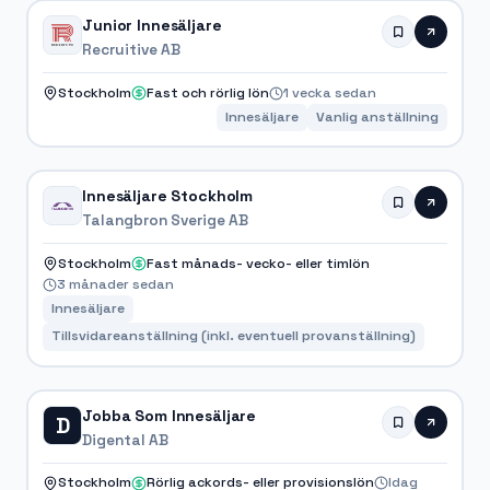
Junior Innesäljare
Recruitive AB
Stockholm
Fast och rörlig lön
1 vecka sedan
Innesäljare
Vanlig anställning
Innesäljare Stockholm
Talangbron Sverige AB
Stockholm
Fast månads- vecko- eller timlön
3 månader sedan
Innesäljare
Tillsvidareanställning (inkl. eventuell provanställning)
Jobba Som Innesäljare
D
Digental AB
Stockholm
Rörlig ackords- eller provisionslön
Idag