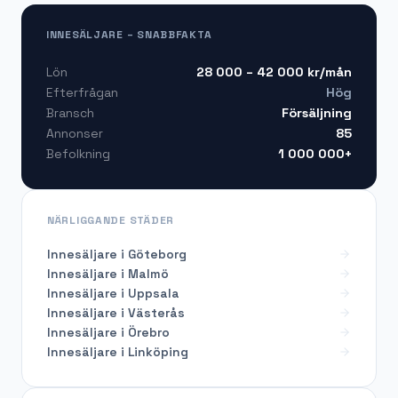
INNESÄLJARE – SNABBFAKTA
28 000 – 42 000
kr/mån
Lön
Hög
Efterfrågan
Försäljning
Bransch
85
Annonser
1 000 000+
Befolkning
NÄRLIGGANDE STÄDER
Innesäljare i Göteborg
Innesäljare i Malmö
Innesäljare i Uppsala
Innesäljare i Västerås
Innesäljare i Örebro
Innesäljare i Linköping