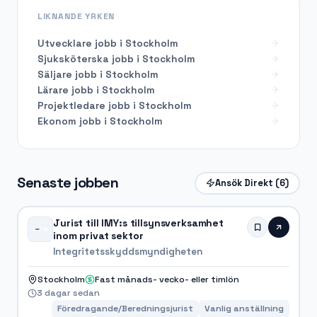
LIKNANDE YRKEN
Utvecklare
jobb i
Stockholm
Sjuksköterska
jobb i
Stockholm
Säljare
jobb i
Stockholm
Lärare
jobb i
Stockholm
Projektledare
jobb i
Stockholm
Ekonom
jobb i
Stockholm
Senaste jobben
Ansök Direkt
(6)
Jurist till IMY:s tillsynsverksamhet
inom privat sektor
Integritetsskyddsmyndigheten
Stockholm
Fast månads- vecko- eller timlön
3 dagar sedan
Föredragande/Beredningsjurist
Vanlig anställning