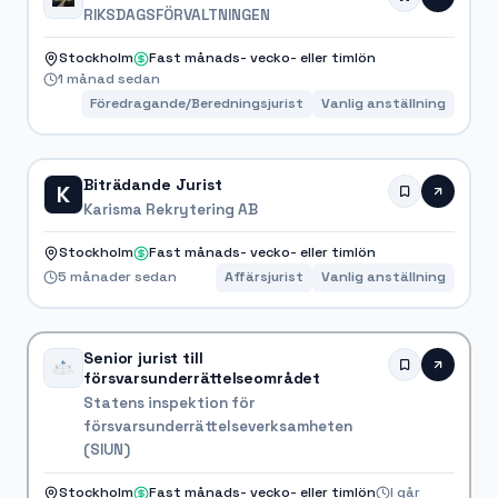
RIKSDAGSFÖRVALTNINGEN
Stockholm
Fast månads- vecko- eller timlön
1 månad sedan
Föredragande/Beredningsjurist
Vanlig anställning
Biträdande Jurist
K
Karisma Rekrytering AB
Stockholm
Fast månads- vecko- eller timlön
5 månader sedan
Affärsjurist
Vanlig anställning
Senior jurist till
försvarsunderrättelseområdet
Statens inspektion för
försvarsunderrättelseverksamheten
(SIUN)
Stockholm
Fast månads- vecko- eller timlön
I går