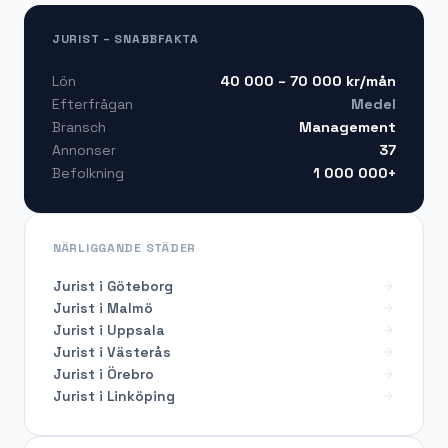
JURIST – SNABBFAKTA
40 000 – 70 000
kr/mån
Lön
Medel
Efterfrågan
Management
Bransch
37
Annonser
1 000 000+
Befolkning
NÄRLIGGANDE STÄDER
Jurist i Göteborg
Jurist i Malmö
Jurist i Uppsala
Jurist i Västerås
Jurist i Örebro
Jurist i Linköping