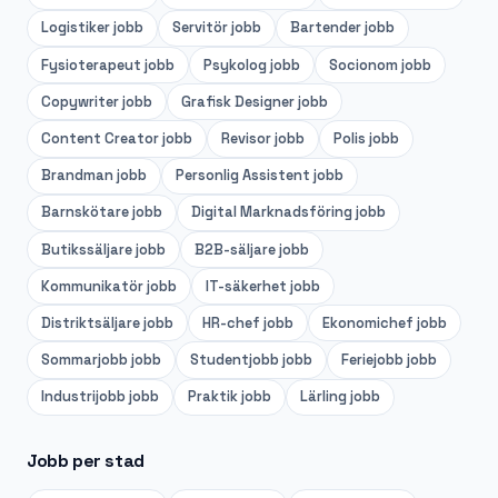
Logistiker
jobb
Servitör
jobb
Bartender
jobb
Fysioterapeut
jobb
Psykolog
jobb
Socionom
jobb
Copywriter
jobb
Grafisk Designer
jobb
Content Creator
jobb
Revisor
jobb
Polis
jobb
Brandman
jobb
Personlig Assistent
jobb
Barnskötare
jobb
Digital Marknadsföring
jobb
Butikssäljare
jobb
B2B-säljare
jobb
Kommunikatör
jobb
IT-säkerhet
jobb
Distriktsäljare
jobb
HR-chef
jobb
Ekonomichef
jobb
Sommarjobb
jobb
Studentjobb
jobb
Feriejobb
jobb
Industrijobb
jobb
Praktik
jobb
Lärling
jobb
Jobb per stad