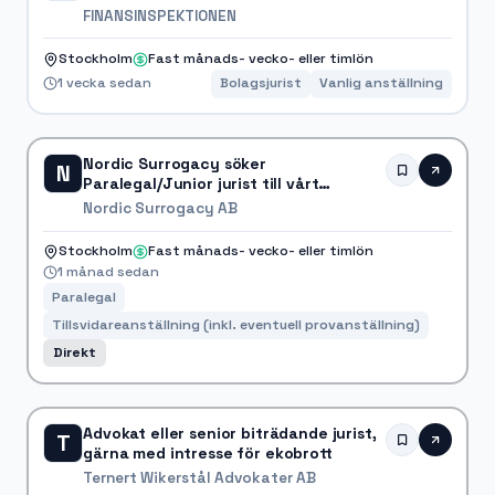
FINANSINSPEKTIONEN
Stockholm
Fast månads- vecko- eller timlön
1 vecka sedan
Bolagsjurist
Vanlig anställning
Nordic Surrogacy söker
N
Paralegal/Junior jurist till vårt
Stockholmskontor
Nordic Surrogacy AB
Stockholm
Fast månads- vecko- eller timlön
1 månad sedan
Paralegal
Tillsvidareanställning (inkl. eventuell provanställning)
Direkt
Advokat eller senior biträdande jurist,
T
gärna med intresse för ekobrott
Ternert Wikerstål Advokater AB