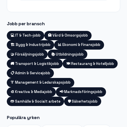
Jobb per bransch
💻
IT & Tech-jobb
🏥
Vård & Omsorgsjobb
🏗️
Bygg & Industrijobb
📊
Ekonomi & Finansjobb
🤝
Försäljningsjobb
📚
Utbildningsjobb
🚚
Transport & Logistikjobb
🍽️
Restaurang & Hotelljobb
📋
Admin & Servicejobb
👔
Management & Ledarskapsjobb
🎨
Kreativa & Mediajobb
📢
Marknadsföringsjobb
🤲
Samhälle & Socialt arbete
🛡️
Säkerhetsjobb
Populära yrken