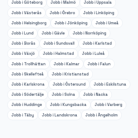
Jobb i
Göteborg
Jobb i
Malmö
Jobb i
Uppsala
Jobb i
Västerås
Jobb i
Örebro
Jobb i
Linköping
Jobb i
Helsingborg
Jobb i
Jönköping
Jobb i
Umeå
Jobb i
Lund
Jobb i
Gävle
Jobb i
Norrköping
Jobb i
Borås
Jobb i
Sundsvall
Jobb i
Karlstad
Jobb i
Växjö
Jobb i
Halmstad
Jobb i
Luleå
Jobb i
Trollhättan
Jobb i
Kalmar
Jobb i
Falun
Jobb i
Skellefteå
Jobb i
Kristianstad
Jobb i
Karlskrona
Jobb i
Östersund
Jobb i
Eskilstuna
Jobb i
Södertälje
Jobb i
Solna
Jobb i
Nacka
Jobb i
Huddinge
Jobb i
Kungsbacka
Jobb i
Varberg
Jobb i
Täby
Jobb i
Landskrona
Jobb i
Ängelholm