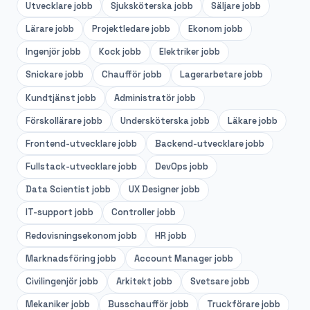
Utvecklare
jobb
Sjuksköterska
jobb
Säljare
jobb
Lärare
jobb
Projektledare
jobb
Ekonom
jobb
Ingenjör
jobb
Kock
jobb
Elektriker
jobb
Snickare
jobb
Chaufför
jobb
Lagerarbetare
jobb
Kundtjänst
jobb
Administratör
jobb
Förskollärare
jobb
Undersköterska
jobb
Läkare
jobb
Frontend-utvecklare
jobb
Backend-utvecklare
jobb
Fullstack-utvecklare
jobb
DevOps
jobb
Data Scientist
jobb
UX Designer
jobb
IT-support
jobb
Controller
jobb
Redovisningsekonom
jobb
HR
jobb
Marknadsföring
jobb
Account Manager
jobb
Civilingenjör
jobb
Arkitekt
jobb
Svetsare
jobb
Mekaniker
jobb
Busschaufför
jobb
Truckförare
jobb