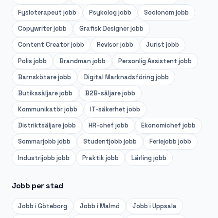
Fysioterapeut
jobb
Psykolog
jobb
Socionom
jobb
Copywriter
jobb
Grafisk Designer
jobb
Content Creator
jobb
Revisor
jobb
Jurist
jobb
Polis
jobb
Brandman
jobb
Personlig Assistent
jobb
Barnskötare
jobb
Digital Marknadsföring
jobb
Butikssäljare
jobb
B2B-säljare
jobb
Kommunikatör
jobb
IT-säkerhet
jobb
Distriktsäljare
jobb
HR-chef
jobb
Ekonomichef
jobb
Sommarjobb
jobb
Studentjobb
jobb
Feriejobb
jobb
Industrijobb
jobb
Praktik
jobb
Lärling
jobb
Jobb per stad
Jobb i
Göteborg
Jobb i
Malmö
Jobb i
Uppsala