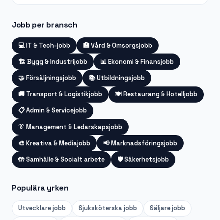
Jobb per bransch
💻
IT & Tech-jobb
🏥
Vård & Omsorgsjobb
🏗️
Bygg & Industrijobb
📊
Ekonomi & Finansjobb
🤝
Försäljningsjobb
📚
Utbildningsjobb
🚚
Transport & Logistikjobb
🍽️
Restaurang & Hotelljobb
📋
Admin & Servicejobb
👔
Management & Ledarskapsjobb
🎨
Kreativa & Mediajobb
📢
Marknadsföringsjobb
🤲
Samhälle & Socialt arbete
🛡️
Säkerhetsjobb
Populära yrken
Utvecklare
jobb
Sjuksköterska
jobb
Säljare
jobb