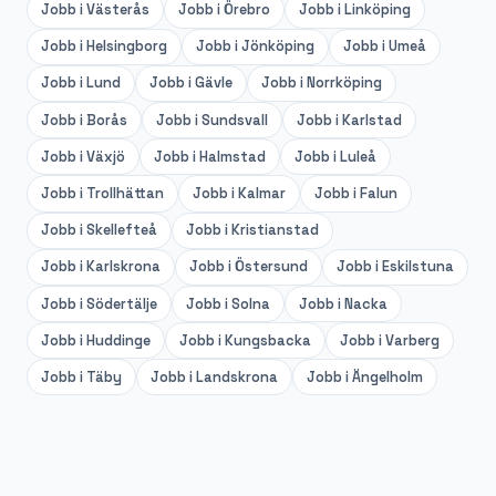
Jobb i
Västerås
Jobb i
Örebro
Jobb i
Linköping
Jobb i
Helsingborg
Jobb i
Jönköping
Jobb i
Umeå
Jobb i
Lund
Jobb i
Gävle
Jobb i
Norrköping
Jobb i
Borås
Jobb i
Sundsvall
Jobb i
Karlstad
Jobb i
Växjö
Jobb i
Halmstad
Jobb i
Luleå
Jobb i
Trollhättan
Jobb i
Kalmar
Jobb i
Falun
Jobb i
Skellefteå
Jobb i
Kristianstad
Jobb i
Karlskrona
Jobb i
Östersund
Jobb i
Eskilstuna
Jobb i
Södertälje
Jobb i
Solna
Jobb i
Nacka
Jobb i
Huddinge
Jobb i
Kungsbacka
Jobb i
Varberg
Jobb i
Täby
Jobb i
Landskrona
Jobb i
Ängelholm