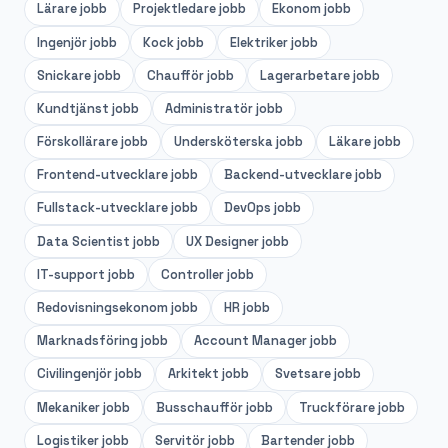
Lärare
jobb
Projektledare
jobb
Ekonom
jobb
Ingenjör
jobb
Kock
jobb
Elektriker
jobb
Snickare
jobb
Chaufför
jobb
Lagerarbetare
jobb
Kundtjänst
jobb
Administratör
jobb
Förskollärare
jobb
Undersköterska
jobb
Läkare
jobb
Frontend-utvecklare
jobb
Backend-utvecklare
jobb
Fullstack-utvecklare
jobb
DevOps
jobb
Data Scientist
jobb
UX Designer
jobb
IT-support
jobb
Controller
jobb
Redovisningsekonom
jobb
HR
jobb
Marknadsföring
jobb
Account Manager
jobb
Civilingenjör
jobb
Arkitekt
jobb
Svetsare
jobb
Mekaniker
jobb
Busschaufför
jobb
Truckförare
jobb
Logistiker
jobb
Servitör
jobb
Bartender
jobb