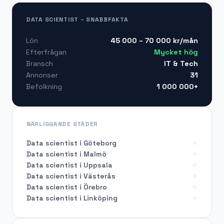
DATA SCIENTIST – SNABBFAKTA
45 000 – 70 000
kr/mån
Lön
Mycket hög
Efterfrågan
IT & Tech
Bransch
31
Annonser
1 000 000+
Befolkning
NÄRLIGGANDE STÄDER
Data scientist i Göteborg
Data scientist i Malmö
Data scientist i Uppsala
Data scientist i Västerås
Data scientist i Örebro
Data scientist i Linköping