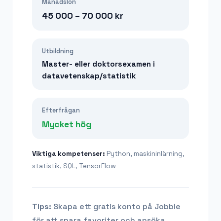
Månadslön
45 000 – 70 000
kr
Utbildning
Master- eller doktorsexamen i
datavetenskap/statistik
Efterfrågan
Mycket hög
Viktiga kompetenser:
Python, maskininlärning,
statistik, SQL, TensorFlow
Tips:
Skapa ett gratis konto på Jobble
för att spara favoriter och ansöka