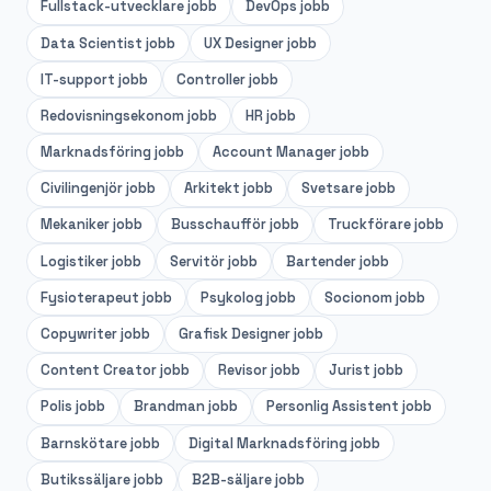
Fullstack-utvecklare
jobb
DevOps
jobb
Data Scientist
jobb
UX Designer
jobb
IT-support
jobb
Controller
jobb
Redovisningsekonom
jobb
HR
jobb
Marknadsföring
jobb
Account Manager
jobb
Civilingenjör
jobb
Arkitekt
jobb
Svetsare
jobb
Mekaniker
jobb
Busschaufför
jobb
Truckförare
jobb
Logistiker
jobb
Servitör
jobb
Bartender
jobb
Fysioterapeut
jobb
Psykolog
jobb
Socionom
jobb
Copywriter
jobb
Grafisk Designer
jobb
Content Creator
jobb
Revisor
jobb
Jurist
jobb
Polis
jobb
Brandman
jobb
Personlig Assistent
jobb
Barnskötare
jobb
Digital Marknadsföring
jobb
Butikssäljare
jobb
B2B-säljare
jobb