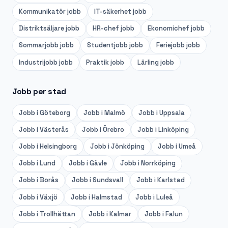
Kommunikatör
jobb
IT-säkerhet
jobb
Distriktsäljare
jobb
HR-chef
jobb
Ekonomichef
jobb
Sommarjobb
jobb
Studentjobb
jobb
Feriejobb
jobb
Industrijobb
jobb
Praktik
jobb
Lärling
jobb
Jobb per stad
Jobb i
Göteborg
Jobb i
Malmö
Jobb i
Uppsala
Jobb i
Västerås
Jobb i
Örebro
Jobb i
Linköping
Jobb i
Helsingborg
Jobb i
Jönköping
Jobb i
Umeå
Jobb i
Lund
Jobb i
Gävle
Jobb i
Norrköping
Jobb i
Borås
Jobb i
Sundsvall
Jobb i
Karlstad
Jobb i
Växjö
Jobb i
Halmstad
Jobb i
Luleå
Jobb i
Trollhättan
Jobb i
Kalmar
Jobb i
Falun