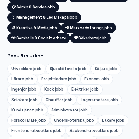
📋
Admin & Servicejobb
👔
Management & Ledarskapsjobb
🎨
Kreativa & Mediajobb
📢
Marknadsföringsjobb
🤲
Samhälle & Socialt arbete
🛡️
Säkerhetsjobb
Populära yrken
Utvecklare
jobb
Sjuksköterska
jobb
Säljare
jobb
Lärare
jobb
Projektledare
jobb
Ekonom
jobb
Ingenjör
jobb
Kock
jobb
Elektriker
jobb
Snickare
jobb
Chaufför
jobb
Lagerarbetare
jobb
Kundtjänst
jobb
Administratör
jobb
Förskollärare
jobb
Undersköterska
jobb
Läkare
jobb
Frontend-utvecklare
jobb
Backend-utvecklare
jobb