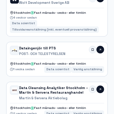
Wolt Development Sverige AB
Stockholm
Fast månads- vecko- eller timlön
4 veckor sedan
Data scientist
Tillsvidareanställning (inkl. eventuell provanställning)
Dataingenjör till PTS
POST- OCH TELESTYRELSEN
Stockholm
Fast månads- vecko- eller timlön
1 vecka sedan
Data scientist
Vanlig anställning
Data Cleansing Analytiker Stockholm –
Martin & Servera Restauranghandel
Martin & Servera Aktiebolag
Stockholm
Fast månads- vecko- eller timlön
2 veckor sedan
Data scientist
Vanlig anställning