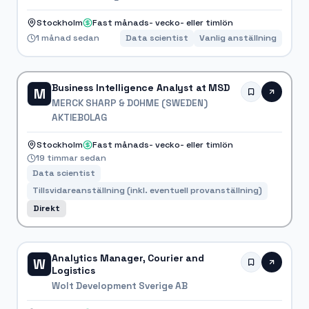
Stockholm
Fast månads- vecko- eller timlön
1 månad sedan
Data scientist
Vanlig anställning
Business Intelligence Analyst at MSD
M
MERCK SHARP & DOHME (SWEDEN)
AKTIEBOLAG
Stockholm
Fast månads- vecko- eller timlön
19 timmar sedan
Data scientist
Tillsvidareanställning (inkl. eventuell provanställning)
Direkt
Analytics Manager, Courier and
W
Logistics
Wolt Development Sverige AB