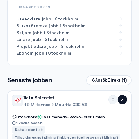
LIKNANDE YRKEN
Utvecklare
jobb i
Stockholm
Sjuksköterska
jobb i
Stockholm
Säljare
jobb i
Stockholm
Lärare
jobb i
Stockholm
Projektledare
jobb i
Stockholm
Ekonom
jobb i
Stockholm
Senaste jobben
Ansök Direkt
(1)
Data Scientist
H & M Hennes & Mauritz GBC AB
Stockholm
Fast månads- vecko- eller timlön
1 vecka sedan
Data scientist
Tillsvidareanställning (inkl. eventuell provanställning)