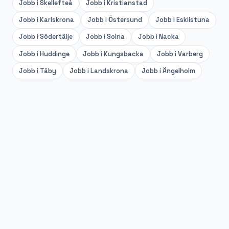
Jobb i
Skellefteå
Jobb i
Kristianstad
Jobb i
Karlskrona
Jobb i
Östersund
Jobb i
Eskilstuna
Jobb i
Södertälje
Jobb i
Solna
Jobb i
Nacka
Jobb i
Huddinge
Jobb i
Kungsbacka
Jobb i
Varberg
Jobb i
Täby
Jobb i
Landskrona
Jobb i
Ängelholm