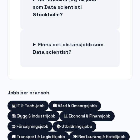
som Data scientist i
Stockholm?
Finns det distansjobb som
Data scientist?
Jobb per bransch
💻
IT & Tech-jobb
🏥
Vård & Omsorgsjobb
🏗️
Bygg & Industrijobb
📊
Ekonomi & Finansjobb
🤝
Försäljningsjobb
📚
Utbildningsjobb
🚚
Transport & Logistikjobb
🍽️
Restaurang & Hotelljobb