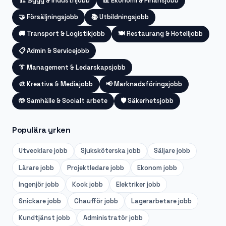
🏗️
Bygg & Industrijobb
📊
Ekonomi & Finansjobb
🤝
Försäljningsjobb
📚
Utbildningsjobb
🚚
Transport & Logistikjobb
🍽️
Restaurang & Hotelljobb
📋
Admin & Servicejobb
👔
Management & Ledarskapsjobb
🎨
Kreativa & Mediajobb
📢
Marknadsföringsjobb
🤲
Samhälle & Socialt arbete
🛡️
Säkerhetsjobb
Populära yrken
Utvecklare
jobb
Sjuksköterska
jobb
Säljare
jobb
Lärare
jobb
Projektledare
jobb
Ekonom
jobb
Ingenjör
jobb
Kock
jobb
Elektriker
jobb
Snickare
jobb
Chaufför
jobb
Lagerarbetare
jobb
Kundtjänst
jobb
Administratör
jobb