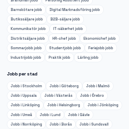
Brandman
jobb
Personlig Assistent
jobb
Barnskötare
jobb
Digital Marknadsföring
jobb
Butikssäljare
jobb
B2B-säljare
jobb
Kommunikatör
jobb
IT-säkerhet
jobb
Distriktsäljare
jobb
HR-chef
jobb
Ekonomichef
jobb
Sommarjobb
jobb
Studentjobb
jobb
Feriejobb
jobb
Industrijobb
jobb
Praktik
jobb
Lärling
jobb
Jobb per stad
Jobb i
Stockholm
Jobb i
Göteborg
Jobb i
Malmö
Jobb i
Uppsala
Jobb i
Västerås
Jobb i
Örebro
Jobb i
Linköping
Jobb i
Helsingborg
Jobb i
Jönköping
Jobb i
Umeå
Jobb i
Lund
Jobb i
Gävle
Jobb i
Norrköping
Jobb i
Borås
Jobb i
Sundsvall