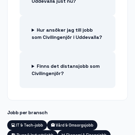
Uddevalla just nu?
Hur ansöker jag till jobb
som Civilingenjör i Uddevalla?
Finns det distansjobb som
Civilingenjör?
Jobb per bransch
💻
IT & Tech-jobb
🏥
Vård & Omsorgsjobb