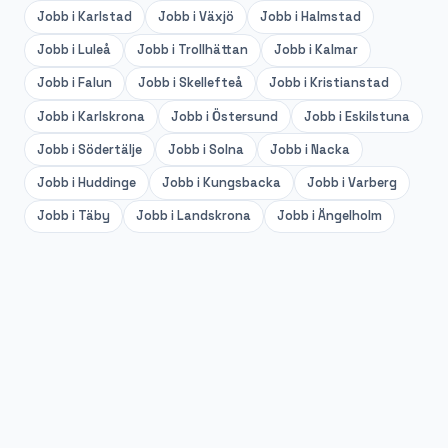
Jobb i
Karlstad
Jobb i
Växjö
Jobb i
Halmstad
Jobb i
Luleå
Jobb i
Trollhättan
Jobb i
Kalmar
Jobb i
Falun
Jobb i
Skellefteå
Jobb i
Kristianstad
Jobb i
Karlskrona
Jobb i
Östersund
Jobb i
Eskilstuna
Jobb i
Södertälje
Jobb i
Solna
Jobb i
Nacka
Jobb i
Huddinge
Jobb i
Kungsbacka
Jobb i
Varberg
Jobb i
Täby
Jobb i
Landskrona
Jobb i
Ängelholm