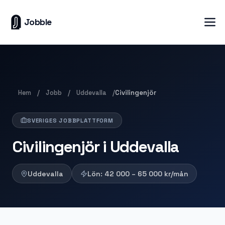
Jobble
Hem
Jobb
Uddevalla
/
/
/
Civilingenjör
SVERIGES JOBBPLATTFORM
Civilingenjör i Uddevalla
Uddevalla
Lön:
42 000 – 65 000
kr/mån