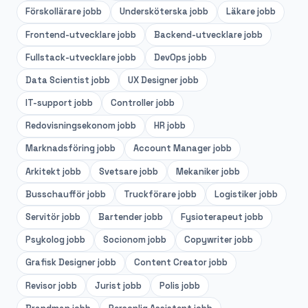
Förskollärare
jobb
Undersköterska
jobb
Läkare
jobb
Frontend-utvecklare
jobb
Backend-utvecklare
jobb
Fullstack-utvecklare
jobb
DevOps
jobb
Data Scientist
jobb
UX Designer
jobb
IT-support
jobb
Controller
jobb
Redovisningsekonom
jobb
HR
jobb
Marknadsföring
jobb
Account Manager
jobb
Arkitekt
jobb
Svetsare
jobb
Mekaniker
jobb
Busschaufför
jobb
Truckförare
jobb
Logistiker
jobb
Servitör
jobb
Bartender
jobb
Fysioterapeut
jobb
Psykolog
jobb
Socionom
jobb
Copywriter
jobb
Grafisk Designer
jobb
Content Creator
jobb
Revisor
jobb
Jurist
jobb
Polis
jobb