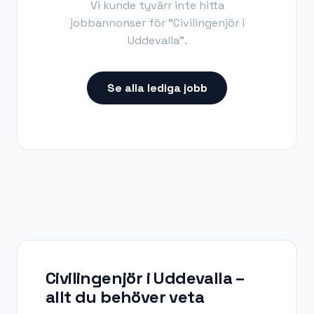
Vi kunde tyvärr inte hitta
jobbannonser för "
Civilingenjör i
Uddevalla
".
Se alla lediga jobb
Civilingenjör i Uddevalla
–
allt du behöver veta