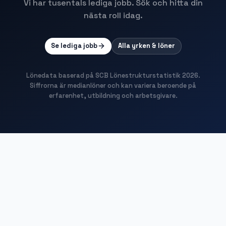
Vi har tusentals lediga jobb. Sök och hitta din
nästa roll idag.
Se lediga jobb
Alla yrken & löner
Lönedata baserad på SCB Lönestrukturstatistik
2026
.
Siffrorna är medianlöner och kan variera beroende på
erfarenhet, utbildning och arbetsgivare.