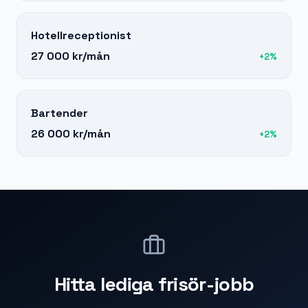
Hotellreceptionist
27 000 kr
/mån
+
2
%
Bartender
26 000 kr
/mån
+
2
%
Hitta lediga
frisör
-jobb