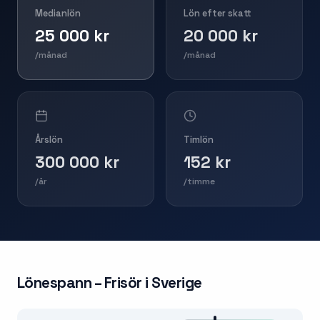
Medianlön
Lön efter skatt
25 000 kr
20 000 kr
/månad
/månad
Årslön
Timlön
300 000 kr
152 kr
/år
/timme
Lönespann –
Frisör
i Sverige