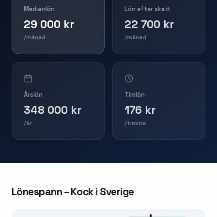
Medianlön
Lön efter skatt
29 000 kr
22 700 kr
/månad
/månad
Årslön
Timlön
348 000 kr
176 kr
/år
/timme
Lönespann –
Kock
i Sverige