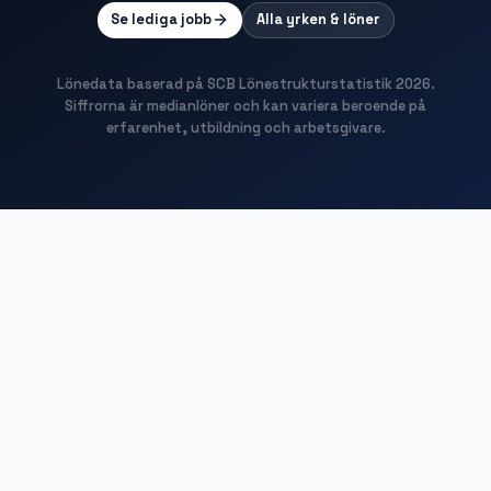
Se lediga jobb
Alla yrken & löner
Lönedata baserad på SCB Lönestrukturstatistik
2026
.
Siffrorna är medianlöner och kan variera beroende på
erfarenhet, utbildning och arbetsgivare.