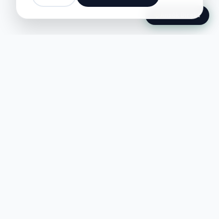
Ansök Direkt
Jobble
Det modernaste sättet att hitta din
nästa stora möjlighet eller rekrytera
till ditt företag.
©
2026
Hejnord AB (Jobble.se)