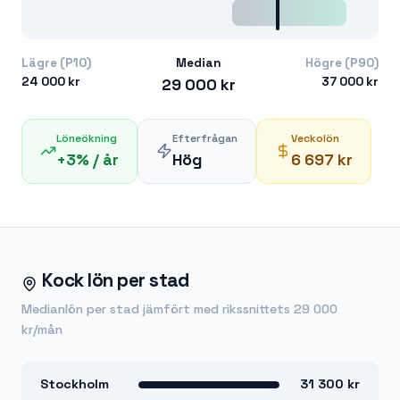
Lägre (P10)
Median
Högre (P90)
24 000 kr
37 000 kr
29 000 kr
Löneökning
Efterfrågan
Veckolön
+
3
% / år
Hög
6 697 kr
Kock
lön per stad
Medianlön per stad jämfört med rikssnittets
29 000
kr
/mån
Stockholm
31 300 kr