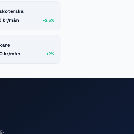
sköterska
 kr
/mån
+
2.5
%
kare
0 kr
/mån
+
2
%
g.