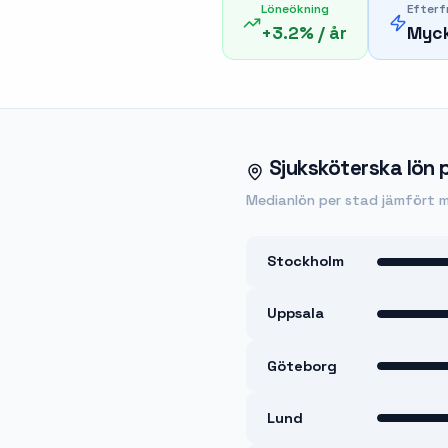
Löneökning
Efterf
+
3.2
% / år
Myck
Sjuksköterska
lön 
Medianlön per stad jämfört m
Stockholm
Uppsala
Göteborg
Lund