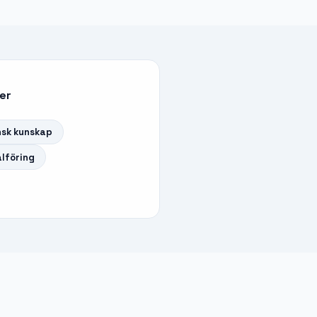
er
nsk kunskap
lföring