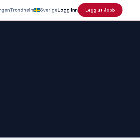
rgen
Trondheim
Sverige
Logg Inn
Legg ut Jobb