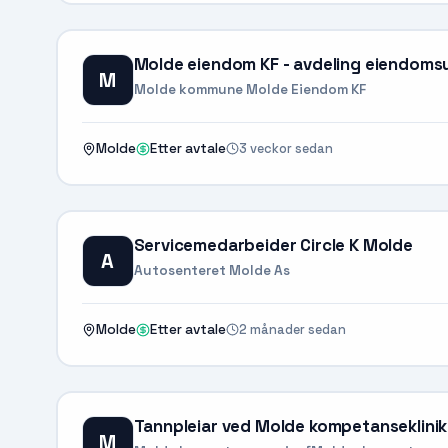
Molde eiendom KF - avdeling eiendomsu
M
Molde kommune Molde Eiendom KF
3 veckor sedan
Molde
Etter avtale
Servicemedarbeider Circle K Molde
A
Autosenteret Molde As
2 månader sedan
Molde
Etter avtale
Tannpleiar ved Molde kompetanseklinik
M