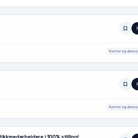
Kontor og økono
Kontor og økono
tikkmedarbeidere i 100% stilling!