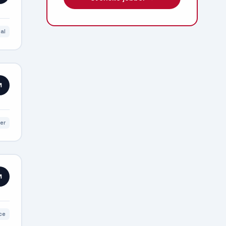
al
er
ce