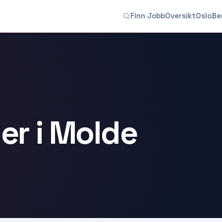
Finn Jobb
Oversikt
Oslo
Be
ger i Molde