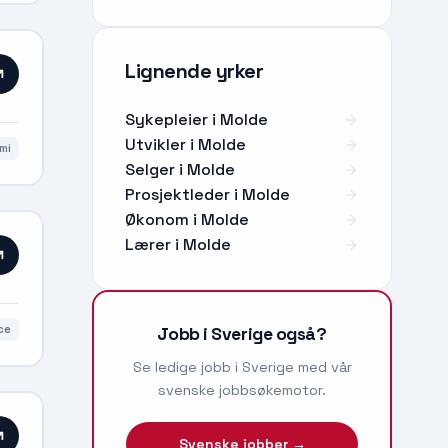
Lignende yrker
Sykepleier
i
Molde
Utvikler
i
Molde
mi
Selger
i
Molde
Prosjektleder
i
Molde
Økonom
i
Molde
Lærer
i
Molde
ce
Jobb i Sverige også?
Se ledige jobb i Sverige med vår
svenske jobbsøkemotor.
Svenske jobber →