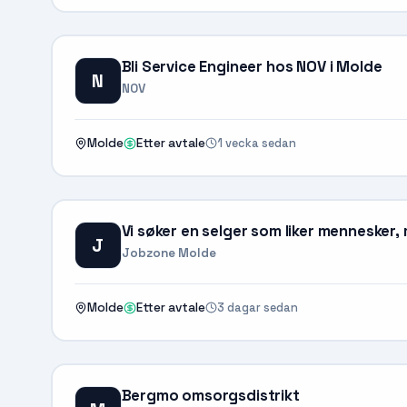
Bli Service Engineer hos NOV i Molde
N
NOV
1 vecka sedan
Molde
Etter avtale
Vi søker en selger som liker mennesker,
J
Jobzone Molde
3 dagar sedan
Molde
Etter avtale
Bergmo omsorgsdistrikt