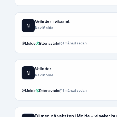
Veileder i vikariat
N
Nav Molde
1 månad sedan
Molde
Etter avtale
Veileder
N
Nav Molde
1 månad sedan
Molde
Etter avtale
Bli med på veksten i Molde – vi søker bu