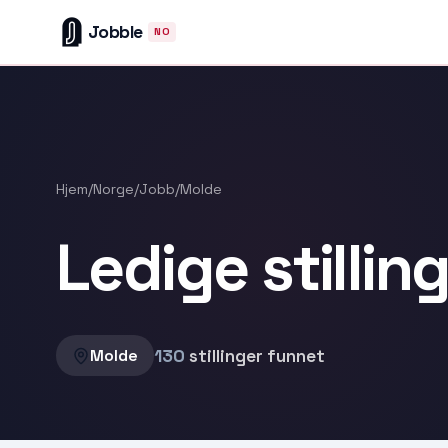
Jobble
NO
Hjem
/
Norge
/
Jobb
/
Molde
Ledige stillin
130
stillinger funnet
Molde