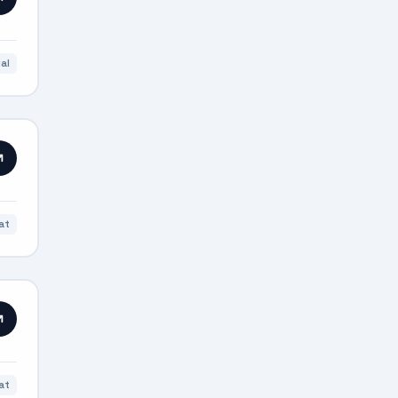
al
at
at