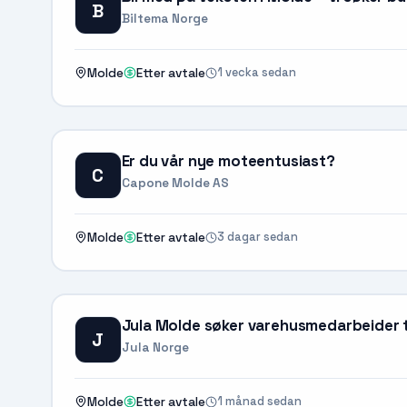
B
Biltema Norge
1 vecka sedan
Molde
Etter avtale
Er du vår nye moteentusiast?
C
Capone Molde AS
3 dagar sedan
Molde
Etter avtale
Jula Molde søker varehusmedarbeider til
J
Jula Norge
1 månad sedan
Molde
Etter avtale