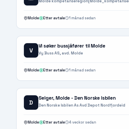
Molde kompetanseregion[Molde_kompetanser
1 månad sedan
Molde
Etter avtale
Vi søker bussjåfører til Molde
V
Vy Buss AS, avd. Molde
1 månad sedan
Molde
Etter avtale
Selger, Molde - Den Norske Isbilen
D
Den Norske Isbilen As Avd Depot Nordfjordeid
4 veckor sedan
Molde
Etter avtale