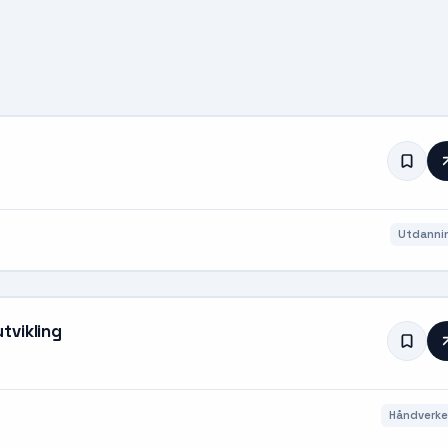
Utdanni
tvikling
Håndverke