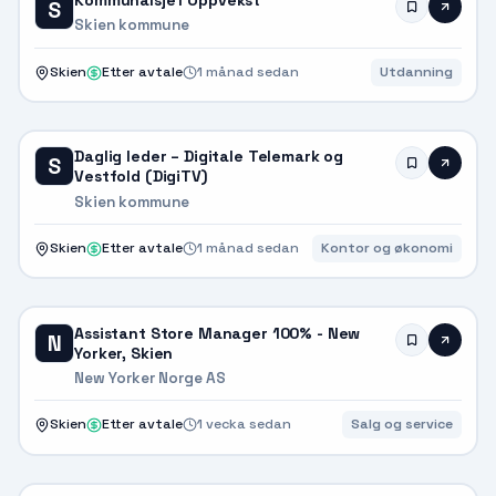
Kommunalsjef Oppvekst
S
Skien kommune
Skien
Etter avtale
1 månad sedan
Utdanning
Daglig leder – Digitale Telemark og
S
Vestfold (DigiTV)
Skien kommune
Skien
Etter avtale
1 månad sedan
Kontor og økonomi
Assistant Store Manager 100% - New
N
Yorker, Skien
New Yorker Norge AS
Skien
Etter avtale
1 vecka sedan
Salg og service