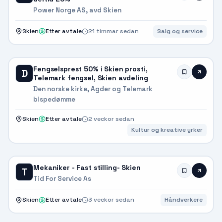
Power Norge AS, avd Skien
Skien
Etter avtale
21 timmar sedan
Salg og service
Fengselsprest 50% i Skien prosti,
D
Telemark fengsel, Skien avdeling
Den norske kirke, Agder og Telemark
bispedømme
Skien
Etter avtale
2 veckor sedan
Kultur og kreative yrker
Mekaniker - Fast stilling- Skien
T
Tid For Service As
Skien
Etter avtale
3 veckor sedan
Håndverkere