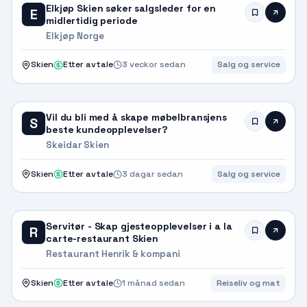
Elkjøp Skien søker salgsleder for en
E
midlertidig periode
Elkjøp Norge
Skien
Etter avtale
3 veckor sedan
Salg og service
Vil du bli med å skape møbelbransjens
S
beste kundeopplevelser?
Skeidar Skien
Skien
Etter avtale
3 dagar sedan
Salg og service
Servitør - Skap gjesteopplevelser i a la
R
carte-restaurant Skien
Restaurant Henrik & kompani
Skien
Etter avtale
1 månad sedan
Reiseliv og mat