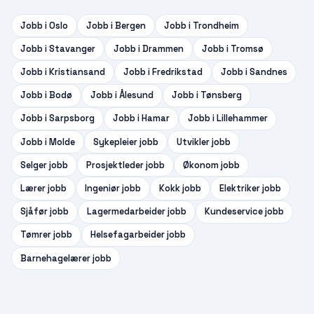
Jobb i
Oslo
Jobb i
Bergen
Jobb i
Trondheim
Jobb i
Stavanger
Jobb i
Drammen
Jobb i
Tromsø
Jobb i
Kristiansand
Jobb i
Fredrikstad
Jobb i
Sandnes
Jobb i
Bodø
Jobb i
Ålesund
Jobb i
Tønsberg
Jobb i
Sarpsborg
Jobb i
Hamar
Jobb i
Lillehammer
Jobb i
Molde
Sykepleier
jobb
Utvikler
jobb
Selger
jobb
Prosjektleder
jobb
Økonom
jobb
Lærer
jobb
Ingeniør
jobb
Kokk
jobb
Elektriker
jobb
Sjåfør
jobb
Lagermedarbeider
jobb
Kundeservice
jobb
Tømrer
jobb
Helsefagarbeider
jobb
Barnehagelærer
jobb