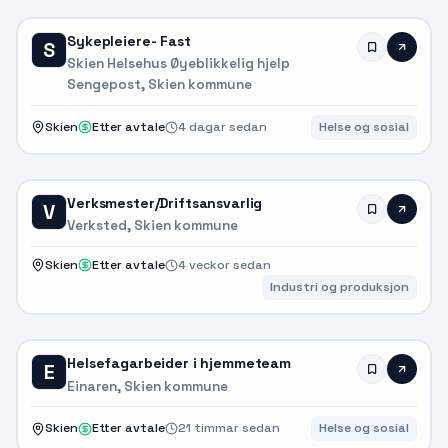
Sykepleiere- Fast
S
Skien Helsehus Øyeblikkelig hjelp
Sengepost, Skien kommune
Skien
Etter avtale
4 dagar sedan
Helse og sosial
Verksmester/Driftsansvarlig
V
Verksted, Skien kommune
Skien
Etter avtale
4 veckor sedan
Industri og produksjon
Helsefagarbeider i hjemmeteam
E
Einaren, Skien kommune
Skien
Etter avtale
21 timmar sedan
Helse og sosial