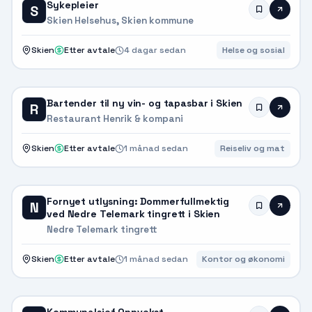
Sykepleier
S
Skien Helsehus, Skien kommune
Skien
Etter avtale
4 dagar sedan
Helse og sosial
Bartender til ny vin- og tapasbar i Skien
R
Restaurant Henrik & kompani
Skien
Etter avtale
1 månad sedan
Reiseliv og mat
Fornyet utlysning: Dommerfullmektig
N
ved Nedre Telemark tingrett i Skien
Nedre Telemark tingrett
Skien
Etter avtale
1 månad sedan
Kontor og økonomi