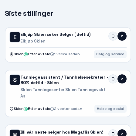
Siste stillinger
Elkjøp Skien søker Selger (deltid)
E
Elkjøp Skien
Skien
Etter avtale
1 vecka sedan
Salg og service
Tannlegeassistent / Tannhelsesekretær -
S
80% deltid - Skien
Skien Tannlegesenter Skien Tannlegevakt
As
Skien
Etter avtale
2 veckor sedan
Helse og sosial
Bli vår neste selger hos Megaflis Skien!
M