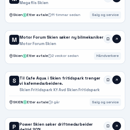
Megaflis Skien
Skien
Etter avtale
11 timmar sedan
Salg og service
Motor Forum Skien søker ny bilmekaniker
M
Motor Forum Skien
Skien
Etter avtale
2 veckor sedan
Håndverkere
Til Cafe Aqua i Skien fritidspark trenger
S
vi kafemedarbeidere.
Skien Fritidspark Kf Avd Skien Fritidspark
SKIEN
Etter avtale
I går
Salg og service
Power Skien søker driftmedarbeider
P
deltid 20%