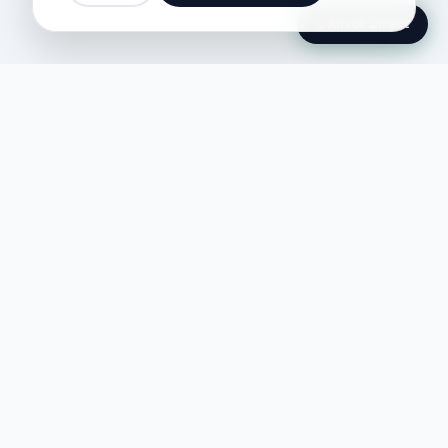
Ansök Direkt
Jobble
Det modernaste sättet att hitta din
nästa stora möjlighet eller rekrytera
till ditt företag.
©
2026
Hejnord AB (Jobble.se)